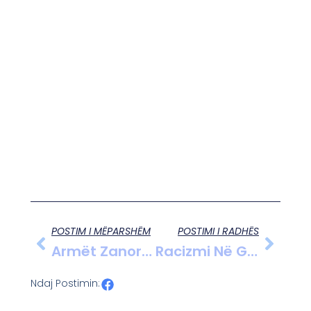
POSTIM I MËPARSHËM
POSTIMI I RADHËS
Armët Zanore Dhe Përdorimi I Teknologjisë Për Të Çorientuar Protestat: Nga Serbia Në Rumani
Racizmi Në Gjermani: Përditshmëri E Dhimbshme Për Gratë Myslimane Dhe Njerëzit Me Ngjyrë
Ndaj Postimin: