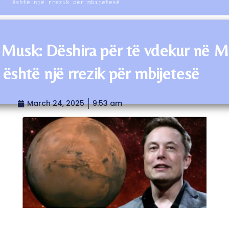
është një rrezik për mbijetesë
 Musk: Dëshira për të vdekur në M
 është një rrezik për mbijetesë
March 24, 2025
9:53 am