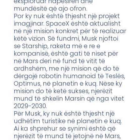
eksploruar hapësirën dhe
mundësitë që ajo ofron.
Por ky nuk është thjesht një projekt
imagjinar. SpaceX është aktualisht
në një mision konkret për të realizuar
këtë vizion. Së fundmi, Musk njoftoi
se Starship, raketa më e re e
kompanisë, është gati të niset për
në Mars deri në fund të vitit të
ardhshëm, me një mision që do të
dërgojë robotin humanoid të Teslës,
Optimus, në planetin e kuq. Nëse ky
mision do të ketë sukses, njerëzit
mund të shkelin Marsin që nga vitet
2029-2030.
Për Musk, ky nuk është thjesht një
udhëtim turistike në planetin e kuq.
Ai ka shprehur se synimi është që
njerëzit të mund të jetojnë në Mars,