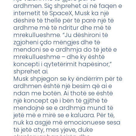
ardhmen. Siç shprehet ai në faqen e
internetit të SpaceX, Musk ka një
dëshirë të thellë për të parë një të
ardhme më të ndritur dhe më të
mrekullueshme. “Ju dëshironi të
zgjoheni çdo mëngjes dhe të
mendoni se e ardhmja do të jetë e
mrekullueshme – dhe ky është
koncepti i qytetërimit hapësinor,”
shprehet ai.
Musk shpjegon se ky ëndërrim për të
ardhmen është një besim që ai e
ndan me botën. Ai thotë se është
një koncept që i bën të gjithë të
mendojnë se e ardhmja mund të
jetë më e mirë se e kaluara. Për të,
nuk ka asgjë më emocionuese sesa
të jetë aty, mes yjeve, duke