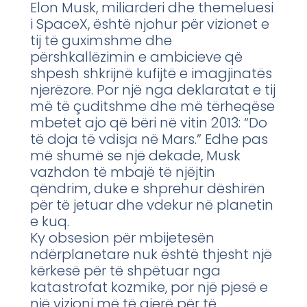
Elon Musk, miliarderi dhe themeluesi
i SpaceX, është njohur për vizionet e
tij të guximshme dhe
përshkallëzimin e ambicieve që
shpesh shkrijnë kufijtë e imagjinatës
njerëzore. Por një nga deklaratat e tij
më të çuditshme dhe më tërheqëse
mbetet ajo që bëri në vitin 2013: “Do
të doja të vdisja në Mars.” Edhe pas
më shumë se një dekade, Musk
vazhdon të mbajë të njëjtin
qëndrim, duke e shprehur dëshirën
për të jetuar dhe vdekur në planetin
e kuq.
Ky obsesion për mbijetesën
ndërplanetare nuk është thjesht një
kërkesë për të shpëtuar nga
katastrofat kozmike, por një pjesë e
një vizioni më të gjerë për të