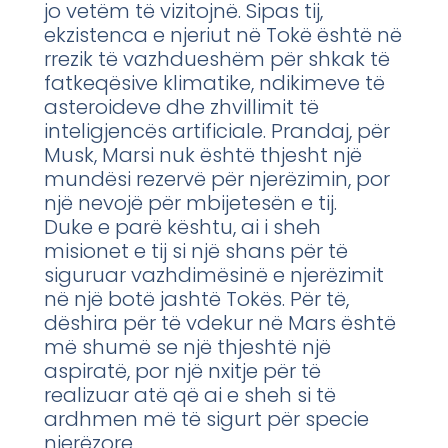
jo vetëm të vizitojnë. Sipas tij,
ekzistenca e njeriut në Tokë është në
rrezik të vazhdueshëm për shkak të
fatkeqësive klimatike, ndikimeve të
asteroideve dhe zhvillimit të
inteligjencës artificiale. Prandaj, për
Musk, Marsi nuk është thjesht një
mundësi rezervë për njerëzimin, por
një nevojë për mbijetesën e tij.
Duke e parë kështu, ai i sheh
misionet e tij si një shans për të
siguruar vazhdimësinë e njerëzimit
në një botë jashtë Tokës. Për të,
dëshira për të vdekur në Mars është
më shumë se një thjeshtë një
aspiratë, por një nxitje për të
realizuar atë që ai e sheh si të
ardhmen më të sigurt për specie
njerëzore.