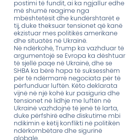
postimi të fundit, ai ka ngjallur edhe
më shumë reagime nga
mbështetësit dhe kundërshtarët e
tij, duke theksuar tensionet që kanë
ekzistuar mes politikës amerikane
dhe situatës në Ukrainë.
Në ndërkohë, Trump ka vazhduar të
argumentojë se Evropa ka dështuar
të sjellë paqe në Ukrainë, dhe se
SHBA ka bërë hapa të suksesshëm
për të ndërmarrë negociata për të
përfunduar luftën. Këto deklarata
vijnë në një kohë kur pasiguria dhe
tensionet në lidhje me luftën në
Ukrainë vazhdojnë të jenë të larta,
duke përfshirë edhe diskutime mbi
ndikimin e këtij konflikti në politikën
ndërkombëtare dhe sigurinë
globale.