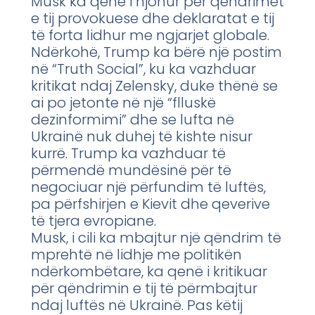
Musk ka qenë i njohur për qëndrimet
e tij provokuese dhe deklaratat e tij
të forta lidhur me ngjarjet globale.
Ndërkohë, Trump ka bërë një postim
në “Truth Social”, ku ka vazhduar
kritikat ndaj Zelensky, duke thënë se
ai po jetonte në një “flluskë
dezinformimi” dhe se lufta në
Ukrainë nuk duhej të kishte nisur
kurrë. Trump ka vazhduar të
përmendë mundësinë për të
negociuar një përfundim të luftës,
pa përfshirjen e Kievit dhe qeverive
të tjera evropiane.
Musk, i cili ka mbajtur një qëndrim të
mprehtë në lidhje me politikën
ndërkombëtare, ka qenë i kritikuar
për qëndrimin e tij të përmbajtur
ndaj luftës në Ukrainë. Pas këtij