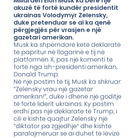
Miliarderi Elon Musk ka bërë një
akuzë të fortë kundër presidentit
ukrainas Volodymyr Zelensky,
duke pretenduar se ai ka qenë
përgjegjës për vrasjen e një
gazetari amerikan.
Musk ka shpërndarë këtë deklaratë
të papritur në llogarinë e tij në
platformën X, pas një komenti të
fortë nga ish-presidenti amerikan,
Donald Trump.
Në një postim të tij, Musk ka shkruar:
“Zelensky vrau një gazetar
amerikan!”, duke i dhënë një goditje
të fortë liderit ukrainas. Ky postim
erdhi pas një deklarate të Trump, i
cili e kishte quajtur Zelensky një
“diktator pa zgjedhje” dhe kishte
paralajmëruar se ai duhet të lëvizë