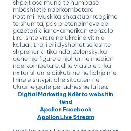
shpejt ose mund të humbasë
mbështetje ndërkombëtare.
Postimi i Musk ka shkaktuar reagime
të shumta, pas pretendimeve që
gazetari kiliano-amerikan Gonzalo
Lira ishte vrarë në Ukrainë vitin e
kaluar. Lira, i cili dyshohet se kishte
shprehur kritika ndaj Zelensky, ka
qenë një figurë e njohur në median
ndërkombëtare, dhe vrasja e tij ka
nxitur shumë diskutime në lidhje me
lirinë e shtypit dhe situatën në
Ukrainë gjatë periudhës së luftës.
Digital Marketing Ndërto websitin
tënd
Apollon Facebook
Apollon Live Stream