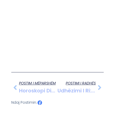
POSTIM I MËPARSHËM
POSTIMI I RADHËS
Horoskopi Ditor: E Enjte 20 Shkurt 2025
Udhëzimi I Ri: Asgjësimi I Mbetjeve Të Kanabisit Mjekësor Përmes Incenerimit Dhe Metodave Të Tjera
Ndaj Postimin: