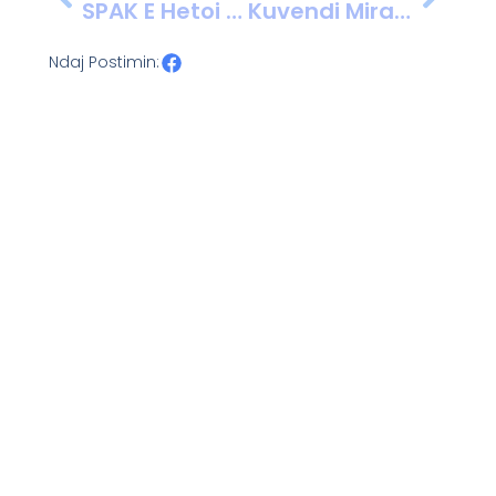
SPAK E Hetoi Për Abuzime Me Tenderat, Jonaid Myzyri Emërohet Në Krye Të Operatorit Të Blerjeve Të Përqendruara, Në Vend Të Arlinda Pogaj.
Kuvendi Miraton Amnistinë Penale, 466 Të Dënuar Lirohen Menjëherë Nga Burgjet
Ndaj Postimin: