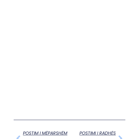
POSTIM I MËPARSHËM
POSTIMI I RADHËS