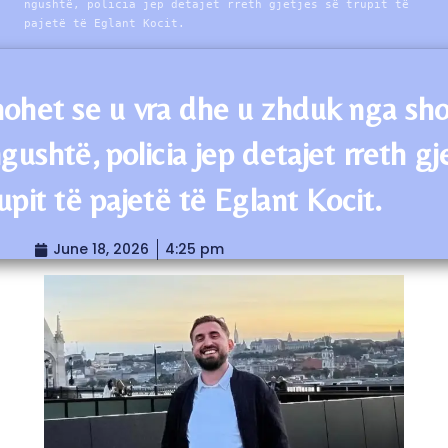
ngushtë, policia jep detajet rreth gjetjes së trupit të
pajetë të Eglant Kocit.
ohet se u vra dhe u zhduk nga sho
 ngushtë, policia jep detajet rreth gj
upit të pajetë të Eglant Kocit.
June 18, 2026
4:25 pm