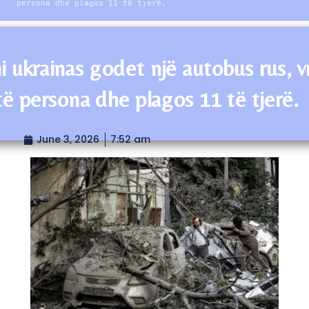
persona dhe plagos 11 të tjerë.
i ukrainas godet një autobus rus, v
të persona dhe plagos 11 të tjerë.
June 3, 2026
7:52 am