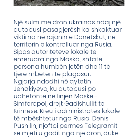
Një sulm me dron ukrainas ndaj një
autobusi pasagjerësh ka shkaktuar
viktima në rajonin e Donetskut, në
territorin e kontrolluar nga Rusia.
Sipas autoriteteve lokale të
emëruara nga Moska, shtatë
persona humbën jetën dhe 11 të
tjerë mbetën të plagosur.
Ngjarja ndodhi në qytetin
Jenakiyevo, ku autobusi po
udhëtonte në linjën Moskë–
Simferopol, drejt Gadishullit të
Krimesë. Kreu i administratës lokale
të mbështetur nga Rusia, Denis
Pushilin, njoftoi përmes Telegramit
se mjeti u godit nga një dron, duke