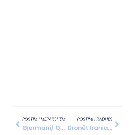
POSTIM I MËPARSHËM
POSTIMI I RADHËS
Gjermani/ Qëllon Policin Dhe Merr Peng Dy Fëmijë Në Dortmund, Bild: Dyshohet Se Është Shtetas Serb
Dronët Iranianë Godasin Aeroportin E Kuvajtit, Raportohet Për Të Lënduar. Pezullohen Fluturimet.