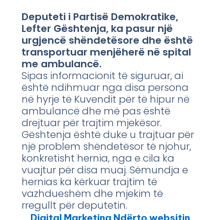
Deputeti i Partisë Demokratike,
Lefter Gështenja, ka pasur një
urgjencë shëndetësore dhe është
transportuar menjëherë në spital
me ambulancë.
Sipas informacionit të siguruar, ai
është ndihmuar nga disa persona
në hyrje të Kuvendit për të hipur në
ambulancë dhe më pas është
drejtuar për trajtim mjekësor.
Gështenja është duke u trajtuar për
një problem shëndetësor të njohur,
konkretisht hernia, nga e cila ka
vuajtur për disa muaj. Sëmundja e
hernias ka kërkuar trajtim të
vazhdueshëm dhe mjekim të
rregullt për deputetin.
Digital Marketing Ndërto websitin