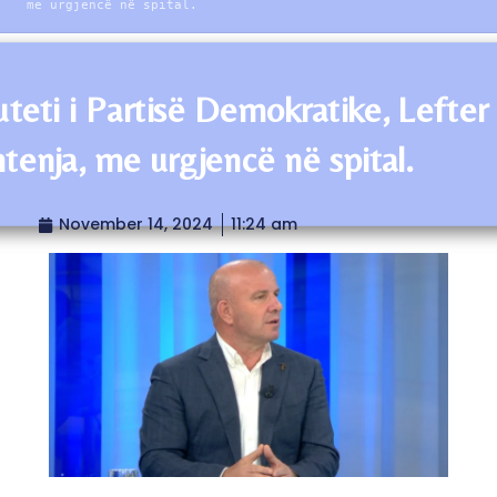
me urgjencë në spital.
teti i Partisë Demokratike, Lefter
tenja, me urgjencë në spital.
November 14, 2024
11:24 am