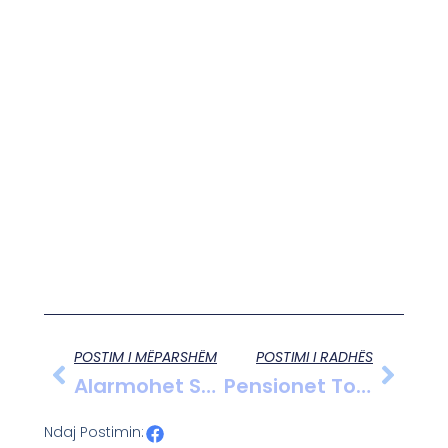
POSTIM I MËPARSHËM
POSTIMI I RADHËS
Alarmohet Spanja, Shërbimi Meterologjik Paralajmëron Stuhi Të Reja.
Pensionet Tona Më Të Ulëtat Në Rajon, Pensionistët Në Varfëri.
Ndaj Postimin: