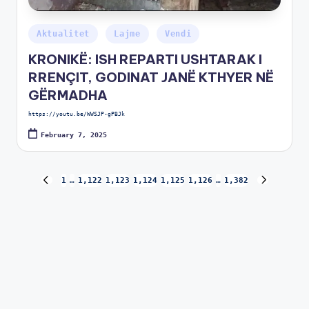
Aktualitet
Lajme
Vendi
KRONIKË: ISH REPARTI USHTARAK I
RRENÇIT, GODINAT JANË KTHYER NË
GËRMADHA
https://youtu.be/WWSJP-gPBJk
February 7, 2025
1
…
1,122
1,123
1,124
1,125
1,126
…
1,382