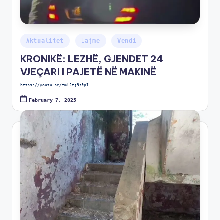
Aktualitet
Lajme
Vendi
KRONIKË: LEZHË, GJENDET 24
VJEÇARI I PAJETË NË MAKINË
https://youtu.be/fmlJtj9s9pI
February 7, 2025