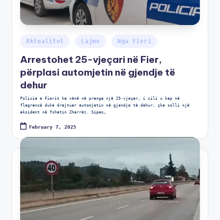
Aktualitet
Lajme
Nga Fieri
Arrestohet 25-vjeçari në Fier,
përplasi automjetin në gjendje të
dehur
Policia e Fierit ka vënë në pranga një 25-vjeçar, i cili u kap në
flagrancë duke drejtuar automjetin në gjendje të dehur, çka solli një
aksident në fshatin Zharrëz. Sipas…
February 7, 2025