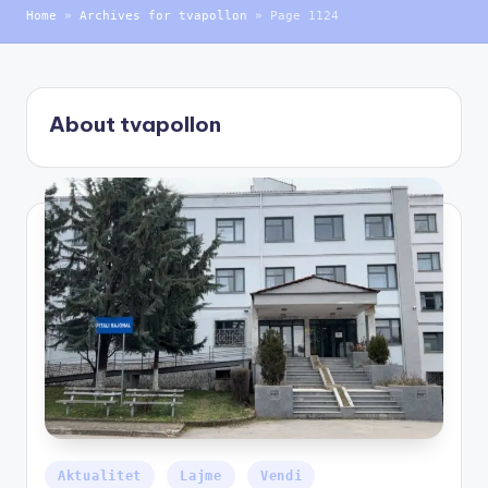
Home
»
Archives for tvapollon
»
Page 1124
About tvapollon
Aktualitet
Lajme
Vendi