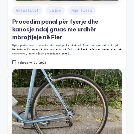
Aktualitet
Lajme
Nga Fieri
Procedim penal për fyerje dhe
kanosje ndaj gruas me urdhër
mbrojtjeje në Fier
Një tjetër rast i dhunës në familje ka rënë në Fier, ku specialistët për
Hetimin e Krimeve të Komisariatit të Policisë kanë referuar materialet në
Prokurori, duke nisur procedimin penal…
February 7, 2025