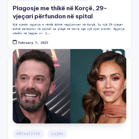
Plagosje me thikë në Korçë, 29-
vjeçari përfundon në spital
Një tjetër ngjarje e rëndë është regjistruar në Korçë, ku një 29-vjeçar
është paraqitur në spital me plagë të marra nga një mjet prerës. Ngjarja
ndodhi në lagjen nr. 2,…
February 7, 2025
Aktualitet
Lajme