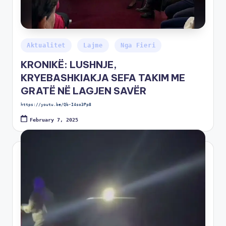
Aktualitet
Lajme
Nga Fieri
KRONIKË: LUSHNJE,
KRYEBASHKIAKJA SEFA TAKIM ME
GRATË NË LAGJEN SAVËR
https://youtu.be/Qb-I4so3Pp8
February 7, 2025