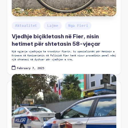
Aktualitet
Lajme
Nga Fieri
Vjedhje biçikletash në Fier, nisin
hetimet për shtetasin 58-vjeçar
Një ngjarje vjedhjeje ka tronditur Fierin, ku specialistët për Hetimin e
Krimeve të Komisariatit të Policisë Fier kanë nisur procedimin penal ndaj
një shtetasi të dyshuar për vjedhjen e tre…
February 7, 2025