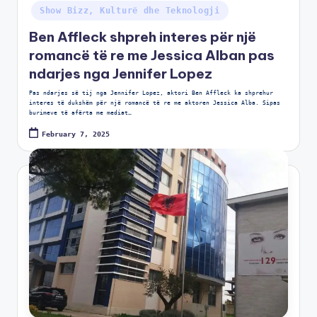
Show Bizz, Kulturë dhe Teknologji
Ben Affleck shpreh interes për një
romancë të re me Jessica Alban pas
ndarjes nga Jennifer Lopez
Pas ndarjes së tij nga Jennifer Lopez, aktori Ben Affleck ka shprehur
interes të dukshëm për një romancë të re me aktoren Jessica Alba. Sipas
burimeve të afërta me mediat…
February 7, 2025