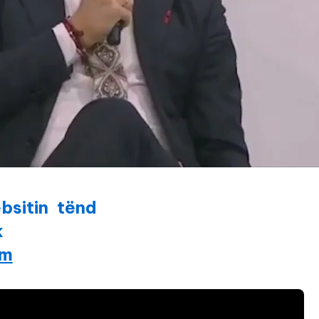
bsitin tënd
k
am