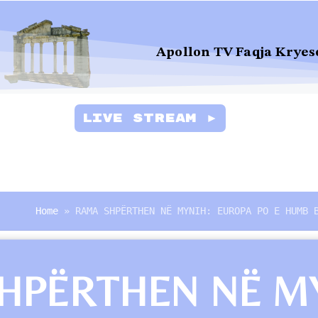
Apollon TV Faqja Kryes
Live Stream ►
Home
»
RAMA SHPËRTHEN NË MYNIH: EUROPA PO E HUMB 
HPËRTHEN NË MY