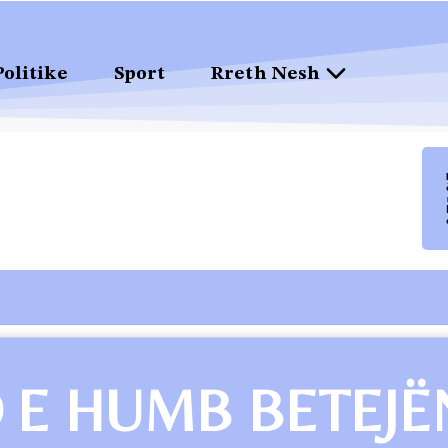
Politike
Sport
Rreth Nesh
 E HUMB BETEJË