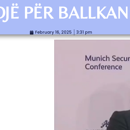
OJË PËR BALLKA
February 16, 2025
3:31 pm