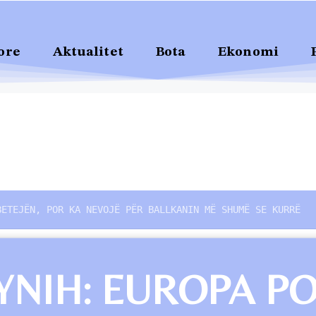
ore
Aktualitet
Bota
Ekonomi
BETEJËN, POR KA NEVOJË PËR BALLKANIN MË SHUMË SE KURRË
NIH: EUROPA PO