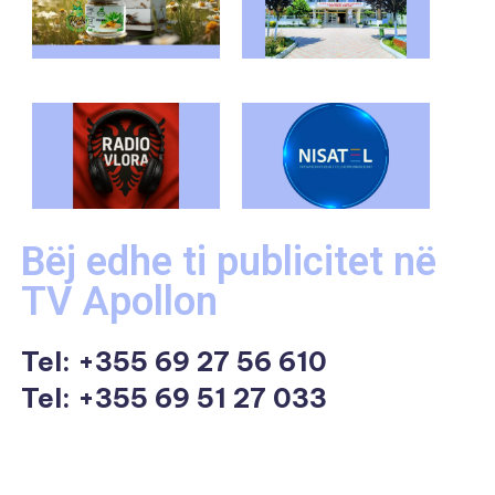
Bëj edhe ti publicitet në
TV Apollon
Tel:
+355 69 27 56 610
Tel: +355 69 51 27 033