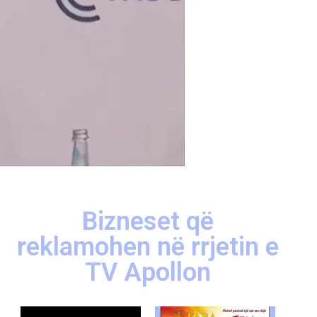
Bizneset që
reklamohen në rrjetin e
TV Apollon