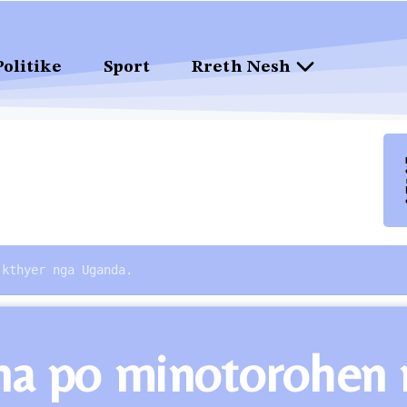
Politike
Sport
Rreth Nesh
 kthyer nga Uganda.
ona po minotorohen 