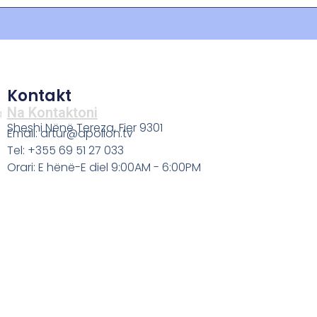
Kontakt
Na Kontaktoni
a
Sheshi Nënë Tereza, Fier 9301
Email: artur@apollon.tv
Tel: +355 69 51 27 033
Orari: E hënë-E diel 9:00AM - 6:00PM