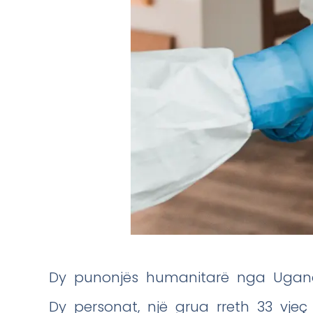
Dy punonjës humanitarë nga Uganda
Dy personat, një grua rreth 33 vjeç