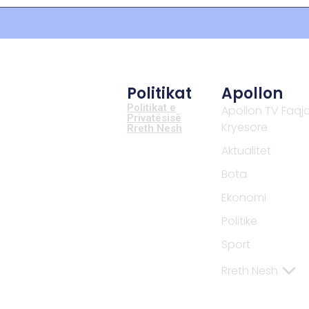
Politikat
Apollon
Politikat e
Apollon TV Faqj
Privatësisë
Kryesore
Rreth Nesh
Aktualitet
Bota
Ekonomi
Politike
Sport
Rreth Nesh