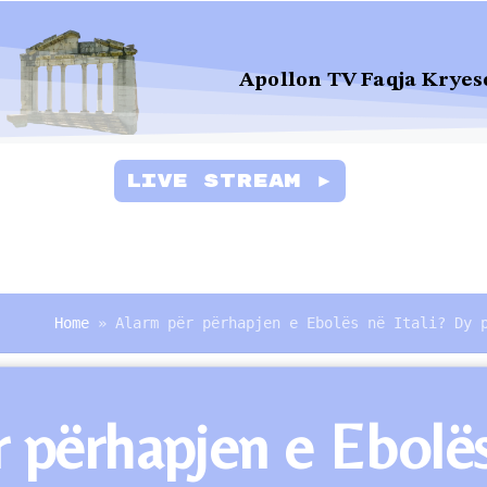
Apollon TV Faqja Kryes
Live Stream ►
Home
»
Alarm për përhapjen e Ebolës në Itali? Dy 
 përhapjen e Ebolë