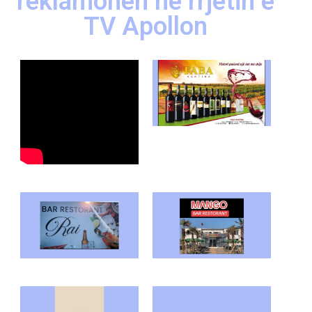
reklamohen në rrjetin e
TV Apollon