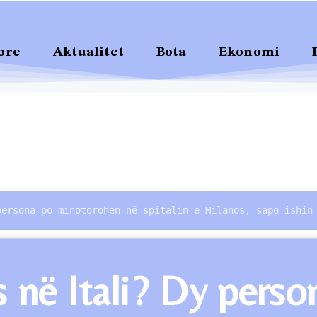
ore
Aktualitet
Bota
Ekonomi
persona po minotorohen në spitalin e Milanos, sapo ishin
s në Itali? Dy pers