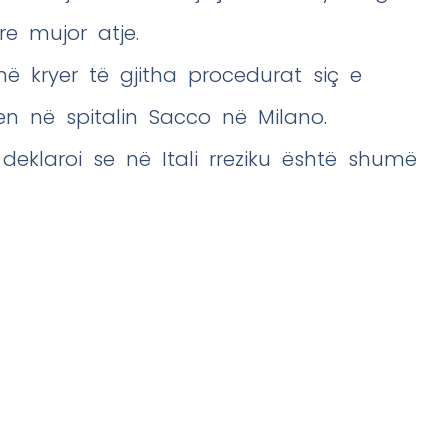
re mujor atje.
në kryer të gjitha procedurat siç e
en në spitalin Sacco në Milano.
 deklaroi se në Itali rreziku është shumë