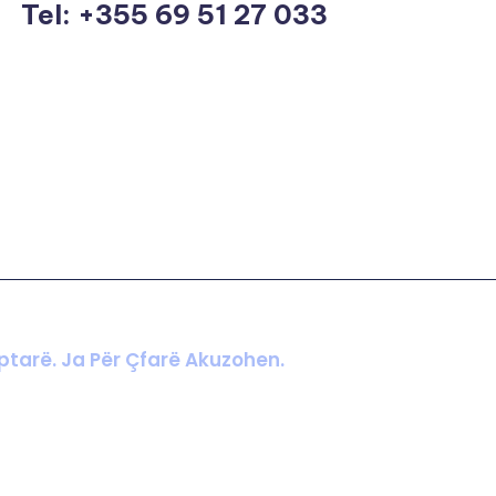
Tel: +355 69 51 27 033
tarë. Ja Për Çfarë Akuzohen.