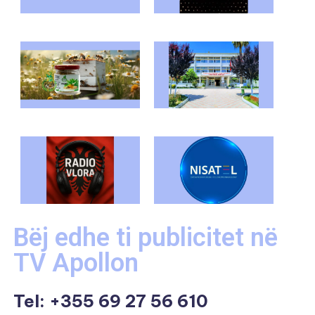
Bëj edhe ti publicitet në
TV Apollon
Tel:
+355 69 27 56 610