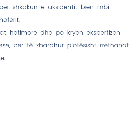
për shkakun e aksidentit bien mbi
oferit.
rat hetimore dhe po kryen ekspertizën
ëse, për të zbardhur plotësisht rrethanat
e.