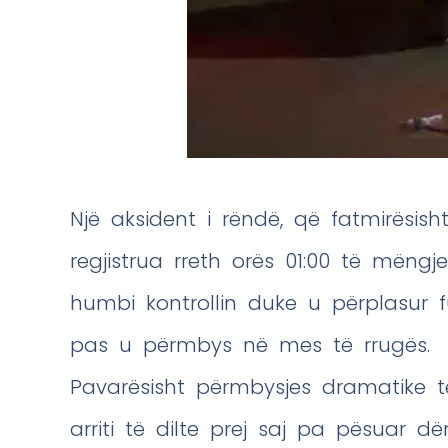
Një aksident i rëndë, që fatmirësis
regjistrua rreth orës 01:00 të mëngj
humbi kontrollin duke u përplasur
pas u përmbys në mes të rrugës.
Pavarësisht përmbysjes dramatike të
arriti të dilte prej saj pa pësuar d