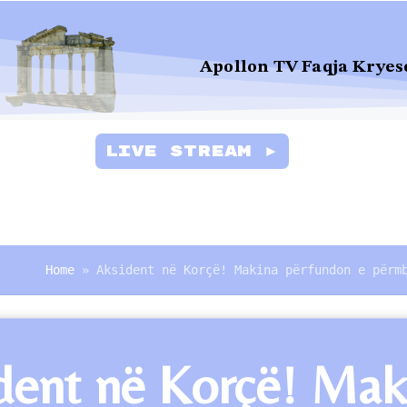
Apollon TV Faqja Kryes
Live Stream ►
Home
»
Aksident në Korçë! Makina përfundon e përm
dent në Korçë! Mak