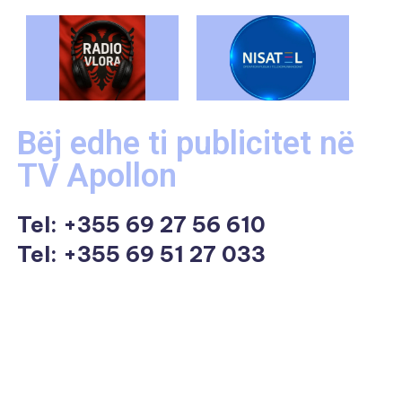
Bëj edhe ti publicitet në
TV Apollon
Tel:
+355 69 27 56 610
Tel: +355 69 51 27 033