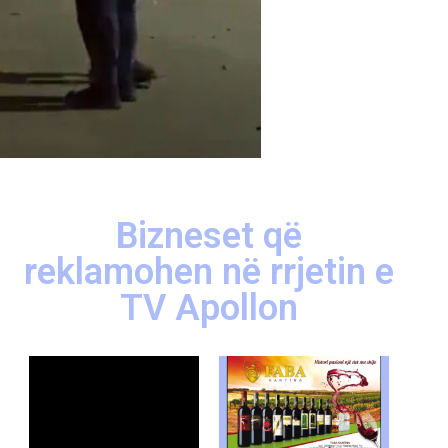
Bizneset që
reklamohen në rrjetin e
TV Apollon