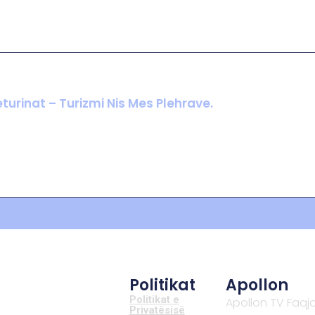
turinat – Turizmi Nis Mes Plehrave.
Politikat
Apollon
Politikat e
Apollon TV Faqj
Privatësisë