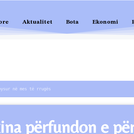
ore
Aktualitet
Bota
Ekonomi
bysur në mes të rrugës
ina përfundon e për