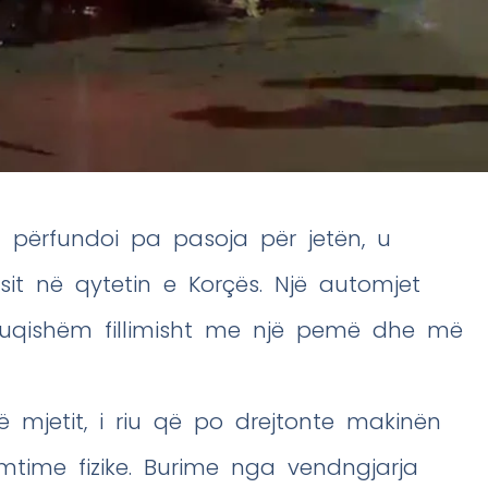
ht përfundoi pa pasoja për jetën, u
esit në qytetin e Korçës. Një automjet
 fuqishëm fillimisht me një pemë dhe më
 mjetit, i riu që po drejtonte makinën
ëmtime fizike. Burime nga vendngjarja