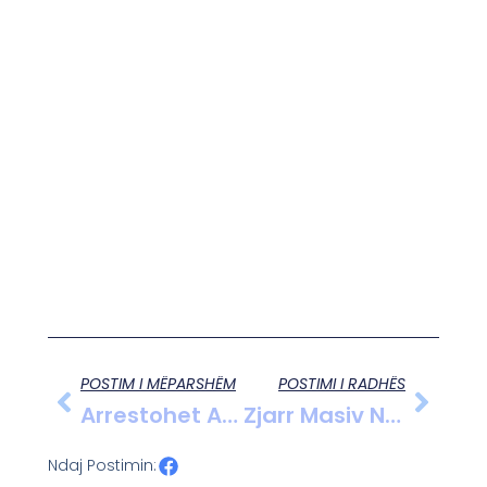
POSTIM I MËPARSHËM
POSTIMI I RADHËS
Arrestohet Autori I Dyshuar I Zjarrvënies Në Tregun E Fruta-Perimeve Në Lushnjë !
Zjarr Masiv Në Një Depo Tekstili/ Evakuohen Qytetarët Në Bruksel, Rrezik Për Shpërthimin E Bombolave Të Gazit Në Ndërtesën Pranë.
Ndaj Postimin: