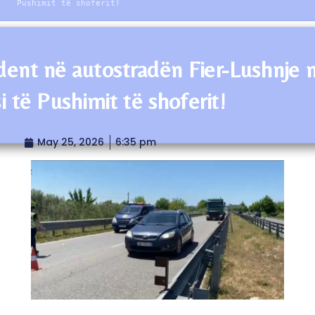
Pushimit të shoferit!
dent në autostradën Fier-Lushnje 
i të Pushimit të shoferit!
May 25, 2026
6:35 pm