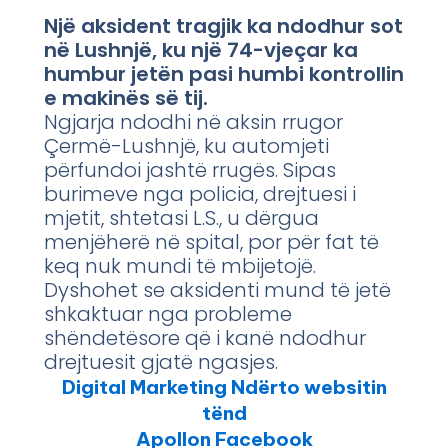
Një aksident tragjik ka ndodhur sot
në Lushnjë, ku një 74-vjeçar ka
humbur jetën pasi humbi kontrollin
e makinës së tij.
Ngjarja ndodhi në aksin rrugor
Çermë-Lushnjë, ku automjeti
përfundoi jashtë rrugës. Sipas
burimeve nga policia, drejtuesi i
mjetit, shtetasi L.S., u dërgua
menjëherë në spital, por për fat të
keq nuk mundi të mbijetojë.
Dyshohet se aksidenti mund të jetë
shkaktuar nga probleme
shëndetësore që i kanë ndodhur
drejtuesit gjatë ngasjes.
Digital Marketing Ndërto websitin
tënd
Apollon Facebook