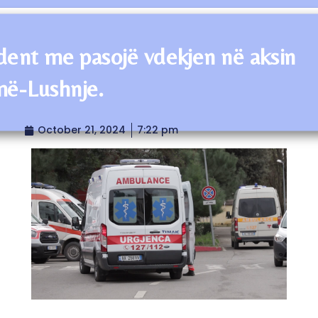
dent me pasojë vdekjen në aksin
ë-Lushnje.
October 21, 2024
7:22 pm