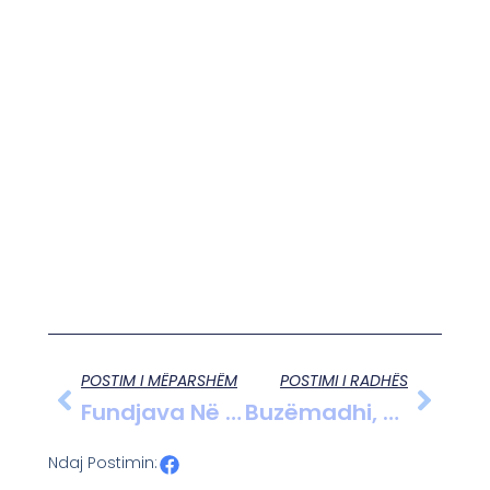
POSTIM I MËPARSHËM
POSTIMI I RADHËS
Fundjava Në Fier E Sheh Sheshin Nënë Tereza Të Shndërruar. Instalohet Parku I Ri I Lojërave.
Buzëmadhi, Fshati Që I Dha Histori Cakranit, Ka Ngelur Pa Muze.
Ndaj Postimin: