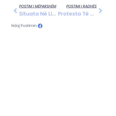
POSTIM I MËPARSHËM
POSTIMI I RADHËS
Situata Në Lindjen E Mesme Në Prag Përshkallëzimi, Iran-SHBA Ndërpresin Kontaktet, Rritet Frika Për Luftë.
Protesta Të Dhunshme Në Kenia, Dy Viktima/ Kundërshtojnë Planin E SHBA Për Ngritjen E Një Qendre Karantinimi Për Ebolën.
Ndaj Postimin: