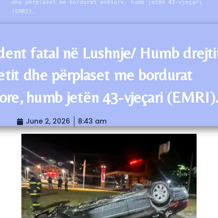
dhe përplaset me bordurat anësore, humb jetën 43-vjeçari
(EMRI).
dent fatal në Lushnje/ Humb drejt
etit dhe përplaset me bordurat
ore, humb jetën 43-vjeçari (EMRI)
June 2, 2026
8:43 am