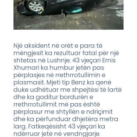
Një aksident në orët e para të
mëngjesit ka rezultuar fatal për një
shtetas në Lushnje. 43 vjeçari Ernis
Xhumari ka humbur jetën pas
përplasjes në rrethrrotullimin e
plasmasit. Mjeti tip Benz ka qenë
duke udhëtuar me shpejtësi të lartë
dhe ka goditur bordurën e
rrethrrotullimit më pas është
përplasur me shtyllën e ndriçimit
dhe ka përfunduar dhjetëra metra
larg. Fatkeqësisht 43 vjeçari ka
ndërruar jetë në vendngjarje.