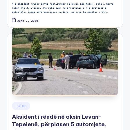
Një aksident rrugor është regjistruar në aksin Laç–Patok, duke i marrë
jetën një 37-vjeçari dhe duke çuar në arrestimin e një drejtuesje
automjeti. Sipas informacioneve zyrtare, ngjarja ka ndodhur rreth…
June 2, 2026
Lajme
Aksident i rëndë në aksin Levan-
Tepelenë, përplasen 5 automjete,