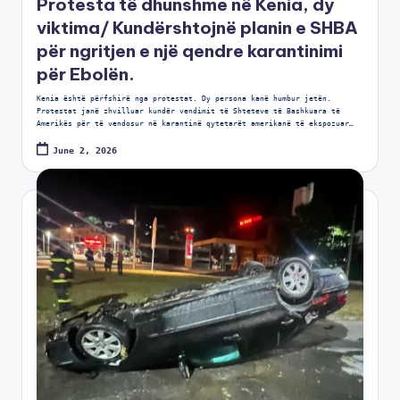
Protesta të dhunshme në Kenia, dy
viktima/ Kundërshtojnë planin e SHBA
për ngritjen e një qendre karantinimi
për Ebolën.
Kenia është përfshirë nga protestat. Dy persona kanë humbur jetën.
Protestat janë zhvilluar kundër vendimit të Shteteve të Bashkuara të
Amerikës për të vendosur në karantinë qytetarët amerikanë të ekspozuar…
June 2, 2026