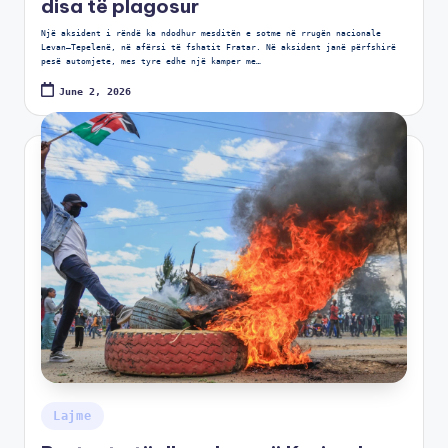
disa të plagosur
Një aksident i rëndë ka ndodhur mesditën e sotme në rrugën nacionale
Levan–Tepelenë, në afërsi të fshatit Fratar. Në aksident janë përfshirë
pesë automjete, mes tyre edhe një kamper me…
June 2, 2026
Lajme