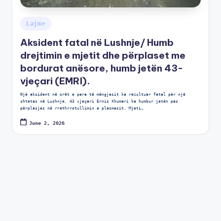
Lajme
Aksident fatal në Lushnje/ Humb
drejtimin e mjetit dhe përplaset me
bordurat anësore, humb jetën 43-
vjeçari (EMRI).
Një aksident në orët e para të mëngjesit ka rezultuar fatal për një
shtetas në Lushnje. 43 vjeçari Ernis Xhumari ka humbur jetën pas
përplasjes në rrethrrotullimin e plasmasit. Mjeti…
June 2, 2026