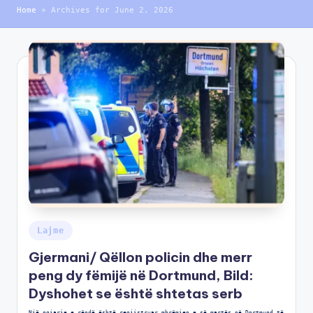
Home
»
Archives for June 2, 2026
Lajme
Gjermani/ Qëllon policin dhe merr
peng dy fëmijë në Dortmund, Bild:
Dyshohet se është shtetas serb
Një ngjarje e rëndë është regjistruar mbrëmjen e së martës në Dortmund të