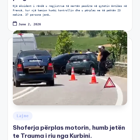
Një aksident i rëndë u regjistrua të martën pasdite në qytetin Antibes në
Francë, kur një kamion humbi kontrollin dhe u përplas me të paktën 23
makina. 37 persona janë…
June 2, 2026
Lajme
Shoferja përplas motorin, humb jetën
te Trauma i riu nga Kurbini.