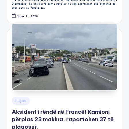
Gjermanisë, ku një burrë është mbyllur në një apartament dhe dyshohet se
mban peng dy fëmijë të…
June 2, 2026
Lajme
Aksident i rëndë në Francë! Kamioni
përplas 23 makina, raportohen 37 të
plagosur.