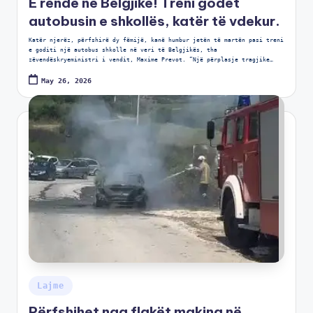
E rëndë në Belgjikë! Treni godet
autobusin e shkollës, katër të vdekur.
Katër njerëz, përfshirë dy fëmijë, kanë humbur jetën të martën pasi treni
e goditi një autobus shkolle në veri të Belgjikës, tha
zëvendëskryeministri i vendit, Maxime Prevot. “Një përplasje tragjike…
May 26, 2026
Lajme
Përfshihet nga flakët makina në