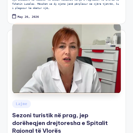
fshatit Lumalas. Mësohet se dy mjete janë përplasur me njëra tjetrën, ku
i plagosur ka mbetur një…
May 26, 2026
Lajme
Sezoni turistik në prag, jep
dorëheqjen drejtoresha e Spitalit
Rajonal të Vlorës