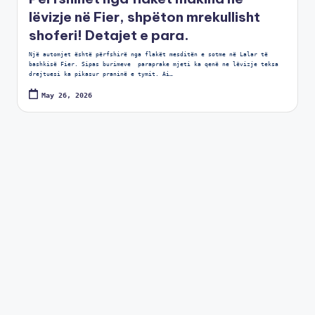
lëvizje në Fier, shpëton mrekullisht
shoferi! Detajet e para.
Një automjet është përfshirë nga flakët mesditën e sotme në Lalar të
bashkisë Fier. Sipas burimeve paraprake mjeti ka qenë ne lëvizje teksa
drejtuesi ka pikasur praninë e tymit. Ai…
May 26, 2026