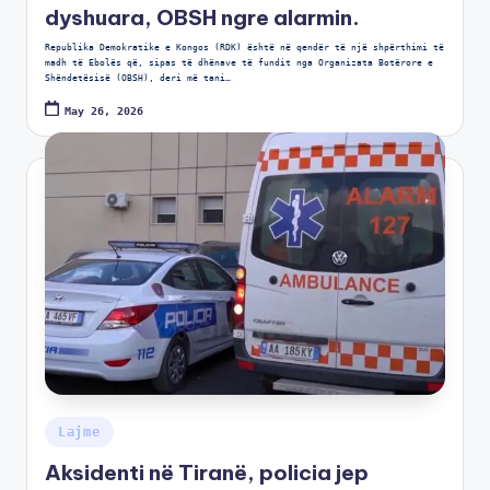
dyshuara, OBSH ngre alarmin.
Republika Demokratike e Kongos (RDK) është në qendër të një shpërthimi të
madh të Ebolës që, sipas të dhënave të fundit nga Organizata Botërore e
Shëndetësisë (OBSH), deri më tani…
May 26, 2026
Lajme
Aksidenti në Tiranë, policia jep