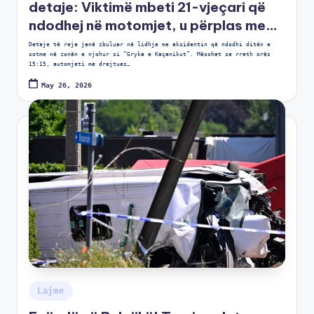
detaje: Viktimë mbeti 21-vjeçari që
ndodhej në motomjet, u përplas me…
Detaje të reja janë zbuluar në lidhje me aksidentin që ndodhi ditën e
sotme në zonën e njohur si “Gryka e Kaçanikut”. Mësohet se rreth orës
15:15, automjeti me drejtues…
May 26, 2026
Lajme