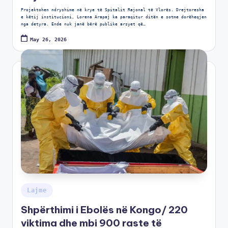
Projektohen ndryshime në krye të Spitalit Rajonal të Vlorës. Drejtoresha
e këtij institucioni, Lorena Arapaj ka paraqitur ditën e sotme dorëheqjen
nga detyra. Ende nuk janë bërë publike arsyet që…
May 26, 2026
Lajme
Shpërthimi i Ebolës në Kongo/ 220
viktima dhe mbi 900 raste të