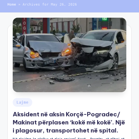
Home
»
Archives for May 26, 2026
Lajme
Aksident në aksin Korçë-Pogradec/
Makinat përplasen ‘kokë më kokë’. Një
i plagosur, transportohet në spital.
Një aksident ka ndodhur në aksin nacional Korçë – Pogradec, në afërsi të