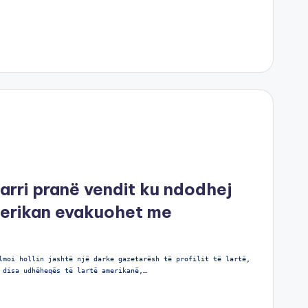
arri pranë vendit ku ndodhej
merikan evakuohet me
lmoi hollin jashtë një darke gazetarësh të profilit të lartë,
 disa udhëheqës të lartë amerikanë,…