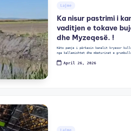
Lajme
Ka nisur pastrimi i k
vaditjen e tokave bu
dhe Myzeqesë. !
Këto pamje i përkasin kanalit kryesor kull
nga kallamishtet dhe mbeturinat e grumbull
April 26, 2026
Lajme