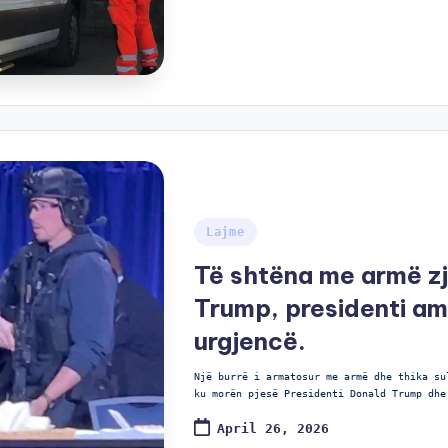
Lajme
Të shtëna me armë zj
Trump, presidenti a
urgjencë.
Një burrë i armatosur me armë dhe thika su
ku morën pjesë Presidenti Donald Trump dhe
April 26, 2026