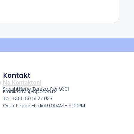
Kontakt
Na Kontaktoni
a
Sheshi Nënë Tereza, Fier 9301
Email: artur@apollon.tv
Tel: +355 69 51 27 033
Orari: E hënë-E diel 9:00AM - 6:00PM