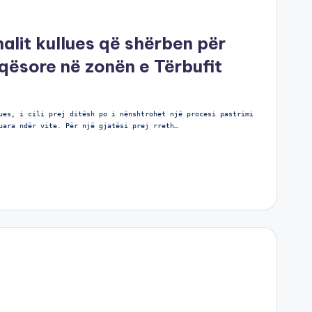
analit kullues që shërben për
jqësore në zonën e Tërbufit
ues, i cili prej ditësh po i nënshtrohet një procesi pastrimi
uara ndër vite. Për një gjatësi prej rreth…