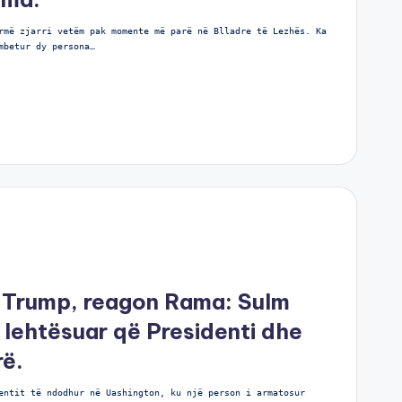
rmë zjarri vetëm pak momente më parë në Blladre të Lezhës. Ka
mbetur dy persona…
e Trump, reagon Rama: Sulm
 I lehtësuar që Presidenti dhe
rë.
entit të ndodhur në Uashington, ku një person i armatosur