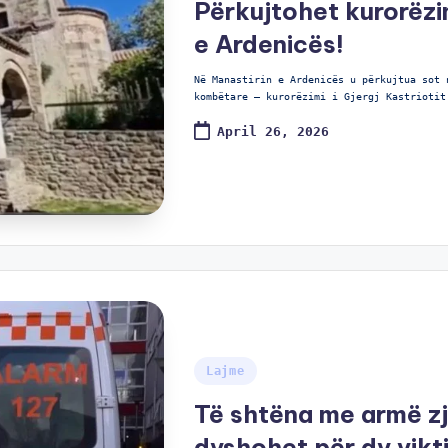
Përkujtohet kurorëzi
e Ardenicës!
Në Manastirin e Ardenicës u përkujtua sot 
kombëtare – kurorëzimi i Gjergj Kastriotit
April 26, 2026
Lajme
Të shtëna me armë zja
dyshohet për dy vikt