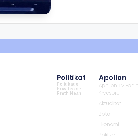
Politikat
Apollon
Politikat e
Apollon TV Faqj
Privatësisë
Kryesore
Rreth Nesh
Aktualitet
Bota
Ekonomi
Politike