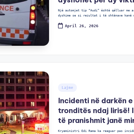
Një automjet tip “Audi” është qëlluar me a
dyshime se si rezultat i të shtënave kanë 
April 26, 2026
Lajme
Incidenti në darkën 
tronditës ndaj lirisë!
të pranishmit janë mi
Kryeministri Edi Rama ka reaguar pas incid