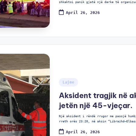
shkaktoi panik gjatë një darke të organizu
April 26, 2026
Lajme
Aksident tragjik në 
jetën një 45-vjeçar.
Një aksident i rëndë rrugor me pasojë humb
rreth orës 23:20, në aksin “Librazhd–Elbas
April 26, 2026