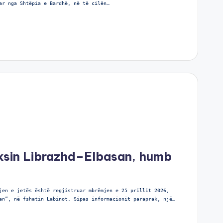
ar nga Shtëpia e Bardhë, në të cilën…
aksin Librazhd–Elbasan, humb
jen e jetës është regjistruar mbrëmjen e 25 prillit 2026,
an”, në fshatin Labinot. Sipas informacionit paraprak, një…