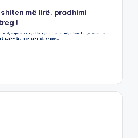
shiten më lirë, prodhimi
reg !
t e Myzeqesë ka sjellë një ulje të ndjeshme të çmimeve të
të Lushnjës, por edhe në tregun…