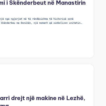
mi i Skënderbeut në Manastirin
një nga ngjarjet më të rëndësishme të historisë sonë
 Skënderbeu me Donikën, një moment që simbolizon unitetin…
rri drejt një makine në Lezhë,
ima.