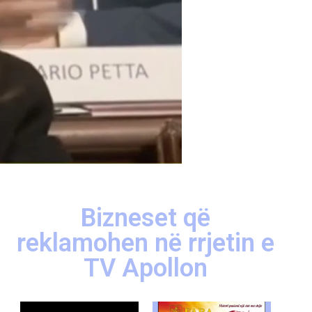
Bizneset që
reklamohen në rrjetin e
TV Apollon