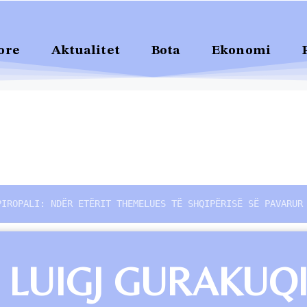
ore
Aktualitet
Bota
Ekonomi
PIROPALI: NDËR ETËRIT THEMELUES TË SHQIPËRISË SË PAVARUR
Ë LUIGJ GURAKUQ