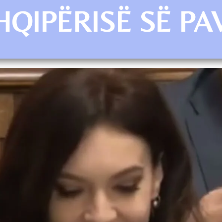
HQIPËRISË SË P