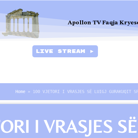
Apollon TV Faqja Kryes
Live Stream ►
Home
»
100 VJETORI I VRASJES SË LUIGJ GURAKUQIT S
TORI I VRASJES S