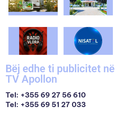
Bëj edhe ti publicitet në
TV Apollon
Tel:
+355 69 27 56 610
Tel: +355 69 51 27 033