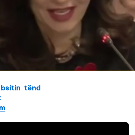
bsitin tënd
k
am