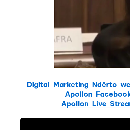
Digital Marketing Ndërto we
Apollon Faceboo
Apollon Live Stre