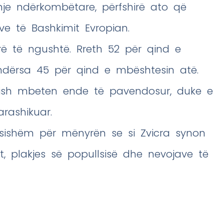
hje ndërkombëtare, përfshirë ato që
ëve të Bashkimit Evropian.
rë të ngushtë. Rreth 52 për qind e
ndërsa 45 për qind e mbështesin atë.
sish mbeten ende të pavendosur, duke e
arashikuar.
dësishëm për mënyrën se si Zvicra synon
t, plakjes së popullsisë dhe nevojave të