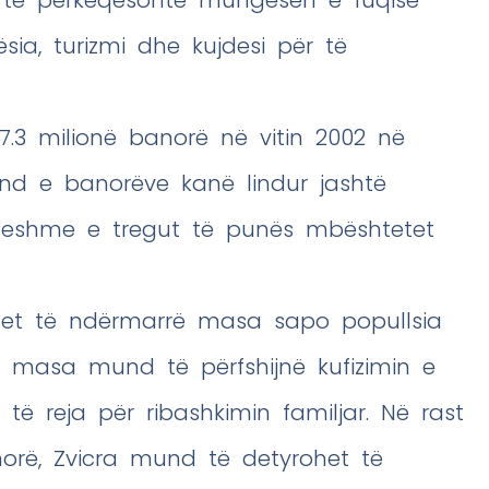
sia, turizmi dhe kujdesi për të
 7.3 milionë banorë në vitin 2002 në
qind e banorëve kanë lindur jashtë
rueshme e tregut të punës mbështetet
uhet të ndërmarrë masa sapo popullsia
to masa mund të përfshijnë kufizimin e
 të reja për ribashkimin familjar. Në rast
norë, Zvicra mund të detyrohet të