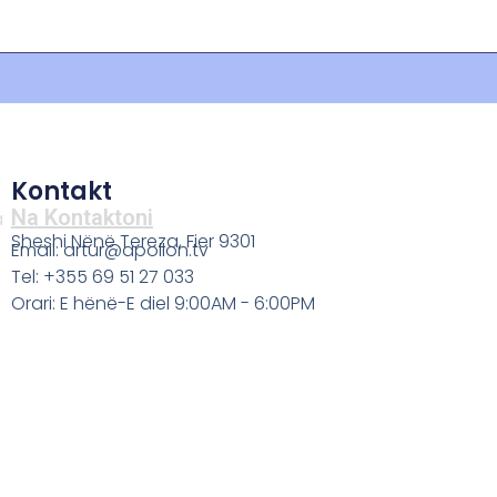
Kontakt
Na Kontaktoni
a
Sheshi Nënë Tereza, Fier 9301
Email: artur@apollon.tv
Tel: +355 69 51 27 033
Orari: E hënë-E diel 9:00AM - 6:00PM