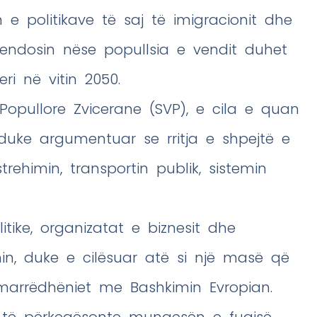
 politikave të saj të imigracionit dhe
 vendosin nëse popullsia e vendit duhet
ri në vitin 2050.
opullore Zvicerane (SVP), e cila e quan
, duke argumentuar se rritja e shpejtë e
rehimin, transportin publik, sistemin
litike, organizatat e biznesit dhe
in, duke e cilësuar atë si një masë që
rrëdhëniet me Bashkimin Evropian.
 do të përkeqësonte mungesën e fuqisë