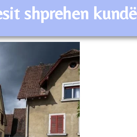
esit shprehen kundë