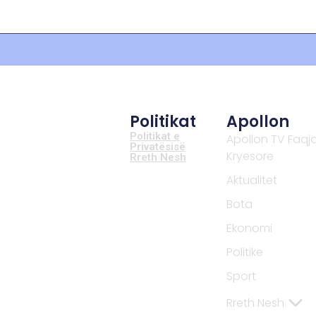
Politikat
Apollon
Politikat e
Apollon TV Faqj
Privatësisë
Kryesore
Rreth Nesh
Aktualitet
Bota
Ekonomi
Politike
Sport
Rreth Nesh