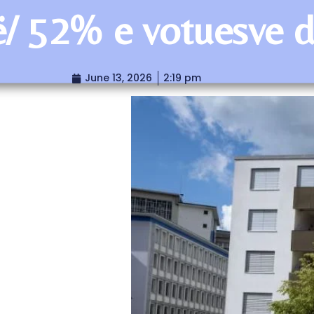
ë/ 52% e votuesve d
June 13, 2026
2:19 pm