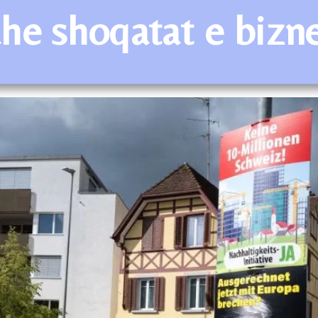
he shoqatat e bizn