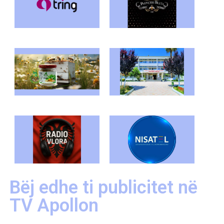
Bëj edhe ti publicitet në
TV Apollon