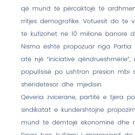
që mund të përcaktojë të ardhmen e
rritjes demografike. Votuesit do të
të kufizohet në 10 milionë banorë de
Nisma është propozuar nga Partia P
atë një “iniciativë qëndrueshmërie”
popullsisë po ushtron presion mbi st
shëndetësor dhe mjedisin.
Qeveria zvicerane, partitë e tjera po
sindikatat e kundërshtojnë propozim
mund të dëmtojë ekonominë dhe ma
Sipas tyre, kufizimi i imigracionit