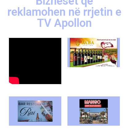
Bizneset që
reklamohen në rrjetin e
TV Apollon