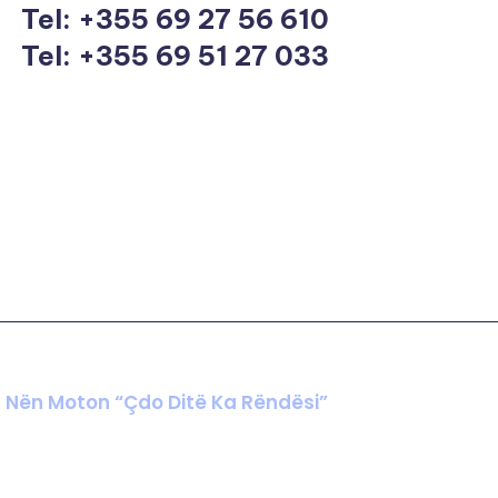
Tel:
+355 69 27 56 610
Tel: +355 69 51 27 033
t Nën Moton “Çdo Ditë Ka Rëndësi”