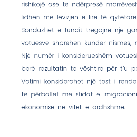
rishikojë ose të ndërpresë marrëves
lidhen me lëvizjen e lirë të qytetar
Sondazhet e fundit tregojnë një ga
votuesve shprehen kundër nismës, 
Një numër i konsiderueshëm votue
bërë rezultatin të vështirë për t’u p
Votimi konsiderohet një test i rën
të përballet me sfidat e imigracioni
ekonomisë në vitet e ardhshme.