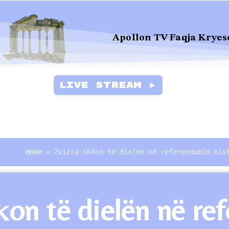
Apollon TV Faqja Kryes
Live Stream ►
Home
»
Zvicra shkon të dielën në referendumin his
kon të dielën në ref