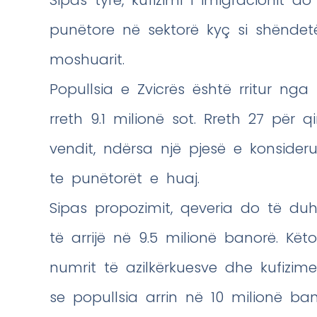
punëtore në sektorë kyç si shëndetë
moshuarit.
Popullsia e Zvicrës është rritur nga
rreth 9.1 milionë sot. Rreth 27 për 
vendit, ndërsa një pjesë e konside
te punëtorët e huaj.
Sipas propozimit, qeveria do të d
të arrijë në 9.5 milionë banorë. Kë
numrit të azilkërkuesve dhe kufizime
se popullsia arrin në 10 milionë ba