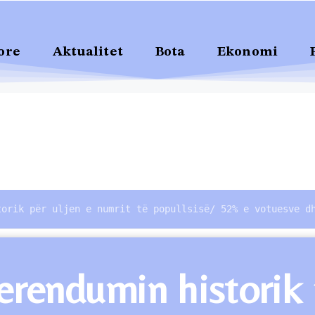
ore
Aktualitet
Bota
Ekonomi
torik për uljen e numrit të popullsisë/ 52% e votuesve d
erendumin historik 