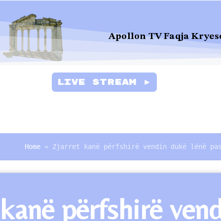
Apollon TV Faqja Kryes
Live Stream ►
Home
»
Zjarret kanë përfshirë vendin dukë lënë pa
 kanë përfshirë ven