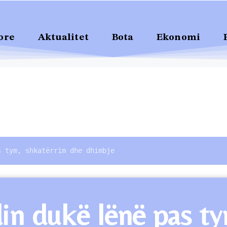
ore
Aktualitet
Bota
Ekonomi
s tym, shkatërrim dhe dhimbje
din dukë lënë pas 