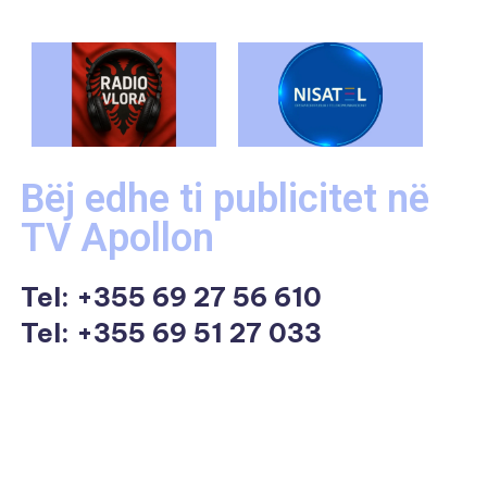
Bëj edhe ti publicitet në
TV Apollon
Tel:
+355 69 27 56 610
Tel: +355 69 51 27 033