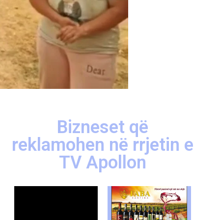
Bizneset që
reklamohen në rrjetin e
TV Apollon