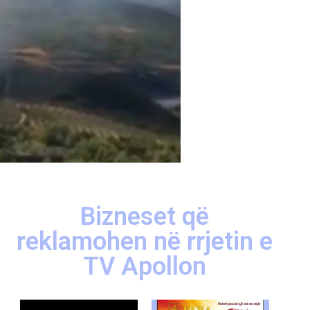
Bizneset që
reklamohen në rrjetin e
TV Apollon