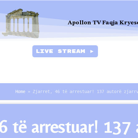
Apollon TV Faqja Kryes
Live Stream ►
Home
»
Zjarret, 46 të arrestuar! 137 autorë zjarr
46 të arrestuar! 137