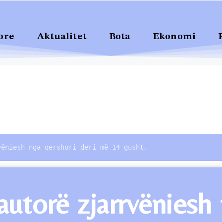
ore
Aktualitet
Bota
Ekonomi
vëniesh nga qershori deri më 14 gusht.
 autorë zjarrvëniesh