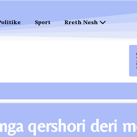
Politike
Sport
Rreth Nesh
 nga qershori deri 