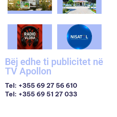
Bëj edhe ti publicitet në
TV Apollon
Tel:
+355 69 27 56 610
Tel: +355 69 51 27 033