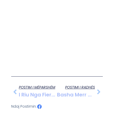
POSTIM I MËPARSHËM
POSTIMI I RADHËS
I Riu Nga Fiershegani Kapet Për Vjedhje Në Lushnjë
Basha Merr Drejtimin E Kuvendit Të Kosovës Pas Votimit Vendimtar Pas 57 Përpjekjesh
Ndaj Postimin: