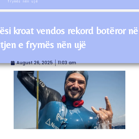
frymës nën ujë
ësi kroat vendos rekord botëror në
tjen e frymës nën ujë
August 26, 2025
11:03 am