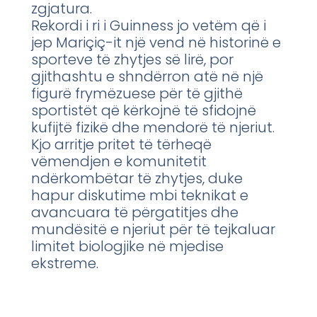
zgjatura.
Rekordi i ri i Guinness jo vetëm që i
jep Mariçiç-it një vend në historinë e
sporteve të zhytjes së lirë, por
gjithashtu e shndërron atë në një
figurë frymëzuese për të gjithë
sportistët që kërkojnë të sfidojnë
kufijtë fizikë dhe mendorë të njeriut.
Kjo arritje pritet të tërheqë
vëmendjen e komunitetit
ndërkombëtar të zhytjes, duke
hapur diskutime mbi teknikat e
avancuara të përgatitjes dhe
mundësitë e njeriut për të tejkaluar
limitet biologjike në mjedise
ekstreme.