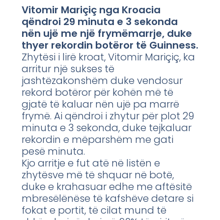
Vitomir Mariçiç nga Kroacia
qëndroi 29 minuta e 3 sekonda
nën ujë me një frymëmarrje, duke
thyer rekordin botëror të Guinness.
Zhytësi i lirë kroat, Vitomir Mariçiç, ka
arritur një sukses të
jashtëzakonshëm duke vendosur
rekord botëror për kohën më të
gjatë të kaluar nën ujë pa marrë
frymë. Ai qëndroi i zhytur për plot 29
minuta e 3 sekonda, duke tejkaluar
rekordin e mëparshëm me gati
pesë minuta.
Kjo arritje e fut atë në listën e
zhytësve më të shquar në botë,
duke e krahasuar edhe me aftësitë
mbresëlënëse të kafshëve detare si
fokat e portit, të cilat mund të