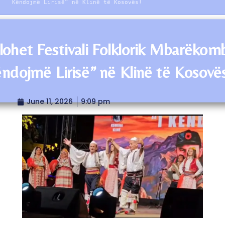
Këndojmë Lirisë” në Klinë të Kosovës!
llohet Festivali Folklorik Mbarëkom
ëndojmë Lirisë” në Klinë të Kosovë
June 11, 2026
9:09 pm