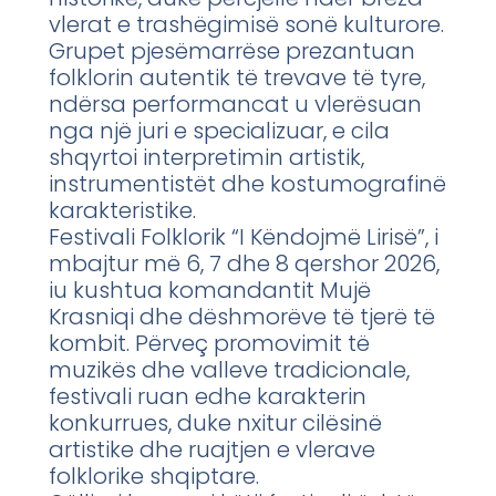
vlerat e trashëgimisë sonë kulturore.
Grupet pjesëmarrëse prezantuan
folklorin autentik të trevave të tyre,
ndërsa performancat u vlerësuan
nga një juri e specializuar, e cila
shqyrtoi interpretimin artistik,
instrumentistët dhe kostumografinë
karakteristike.
Festivali Folklorik “I Këndojmë Lirisë”, i
mbajtur më 6, 7 dhe 8 qershor 2026,
iu kushtua komandantit Mujë
Krasniqi dhe dëshmorëve të tjerë të
kombit. Përveç promovimit të
muzikës dhe valleve tradicionale,
festivali ruan edhe karakterin
konkurrues, duke nxitur cilësinë
artistike dhe ruajtjen e vlerave
folklorike shqiptare.