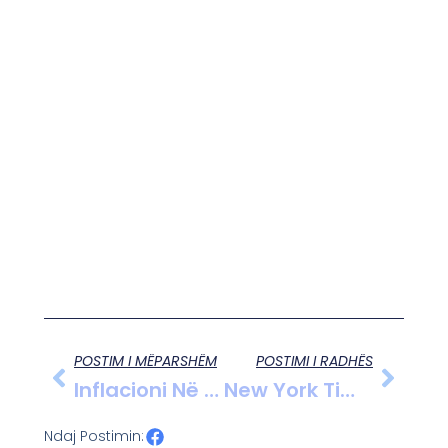
POSTIM I MËPARSHËM
POSTIMI I RADHËS
Inflacioni Në 3% Në Maj, Çmimet Mbeten Në Rritje
New York Times: SHBA-Të Duan Të Tërheqin Një Të Tretën E Avionëve Luftarakë Që I Japin NATO-S Për BE-Në.
Ndaj Postimin: