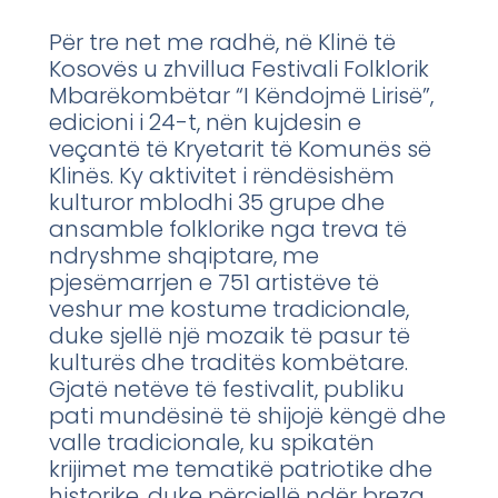
Për tre net me radhë, në Klinë të
Kosovës u zhvillua Festivali Folklorik
Mbarëkombëtar “I Këndojmë Lirisë”,
edicioni i 24-t, nën kujdesin e
veçantë të Kryetarit të Komunës së
Klinës. Ky aktivitet i rëndësishëm
kulturor mblodhi 35 grupe dhe
ansamble folklorike nga treva të
ndryshme shqiptare, me
pjesëmarrjen e 751 artistëve të
veshur me kostume tradicionale,
duke sjellë një mozaik të pasur të
kulturës dhe traditës kombëtare.
Gjatë netëve të festivalit, publiku
pati mundësinë të shijojë këngë dhe
valle tradicionale, ku spikatën
krijimet me tematikë patriotike dhe
historike, duke përcjellë ndër breza