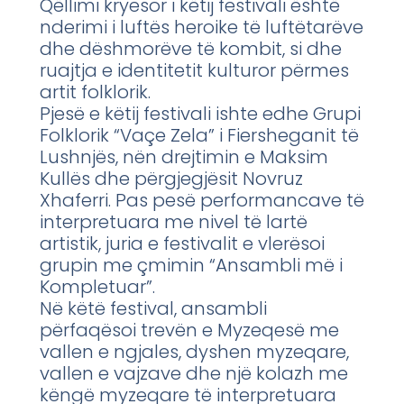
Qëllimi kryesor i këtij festivali është
nderimi i luftës heroike të luftëtarëve
dhe dëshmorëve të kombit, si dhe
ruajtja e identitetit kulturor përmes
artit folklorik.
Pjesë e këtij festivali ishte edhe Grupi
Folklorik “Vaçe Zela” i Fiersheganit të
Lushnjës, nën drejtimin e Maksim
Kullës dhe përgjegjësit Novruz
Xhaferri. Pas pesë performancave të
interpretuara me nivel të lartë
artistik, juria e festivalit e vlerësoi
grupin me çmimin “Ansambli më i
Kompletuar”.
Në këtë festival, ansambli
përfaqësoi trevën e Myzeqesë me
vallen e ngjales, dyshen myzeqare,
vallen e vajzave dhe një kolazh me
këngë myzeqare të interpretuara