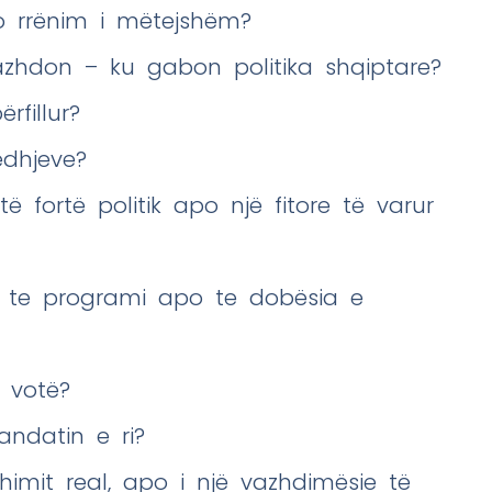
o rrënim i mëtejshëm?
azhdon – ku gabon politika shqiptare?
rfillur?
edhjeve?
fortë politik apo një fitore të varur
– te programi apo te dobësia e
 votë?
andatin e ri?
imit real, apo i një vazhdimësie të