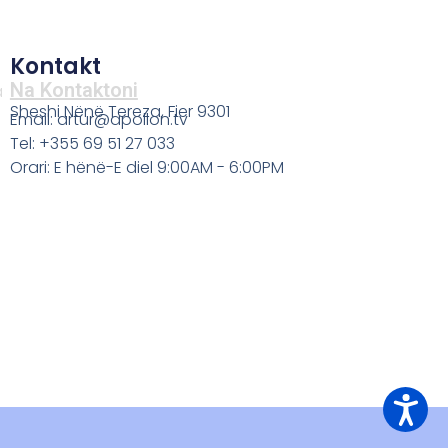
Kontakt
Na Kontaktoni
a
Sheshi Nënë Tereza, Fier 9301
Email: artur@apollon.tv
Tel: +355 69 51 27 033
Orari: E hënë-E diel 9:00AM - 6:00PM