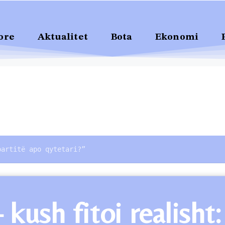
ore
Aktualitet
Bota
Ekonomi
partitë apo qytetari?”
ush fitoi realisht: