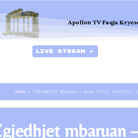
Apollon TV Faqja Kryes
Live Stream ►
Home
»
“Zgjedhjet mbaruan – kush fitoi realisht: 
gjedhjet mbaruan – k