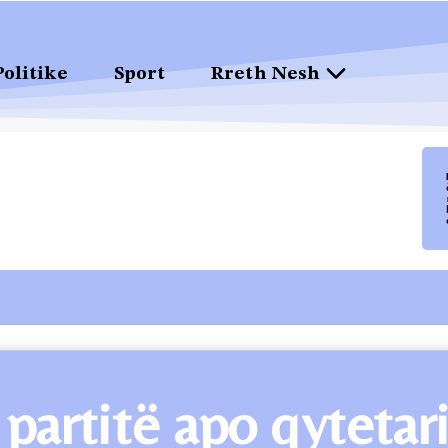
Politike
Sport
Rreth Nesh
 partitë apo qytetar