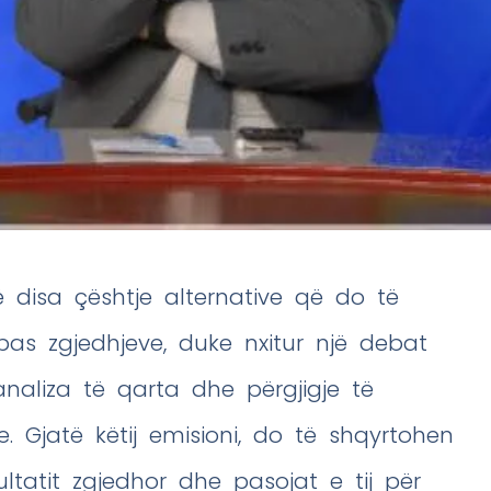
ë disa çështje alternative që do të
 pas zgjedhjeve, duke nxitur një debat
 analiza të qarta dhe përgjigje të
e. Gjatë këtij emisioni, do të shqyrtohen
ltatit zgjedhor dhe pasojat e tij për