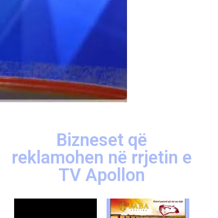
Bizneset që
reklamohen në rrjetin e
TV Apollon