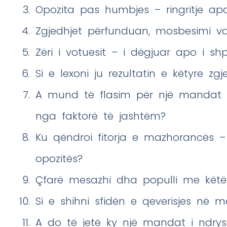
Opozita pas humbjes – ringritje ap
Zgjedhjet përfunduan, mosbesimi v
Zëri i votuesit – i dëgjuar apo i shpë
Si e lexoni ju rezultatin e këtyre zgj
A mund të flasim për një mandat të 
nga faktorë të jashtëm?
Ku qëndroi fitorja e mazhorancës 
opozitës?
Çfarë mesazhi dha populli me këtë
Si e shihni sfidën e qeverisjes në m
A do të jetë ky një mandat i ndrysh