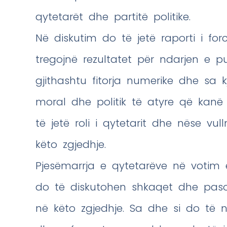
qytetarët dhe partitë politike.
Në diskutim do të jetë raporti i for
tregojnë rezultatet për ndarjen e p
gjithashtu fitorja numerike dhe sa k
moral dhe politik të atyre që kanë 
të jetë roli i qytetarit dhe nëse vul
këto zgjedhje.
Pjesëmarrja e qytetarëve në votim 
do të diskutohen shkaqet dhe pasoj
në këto zgjedhje. Sa dhe si do të ndi