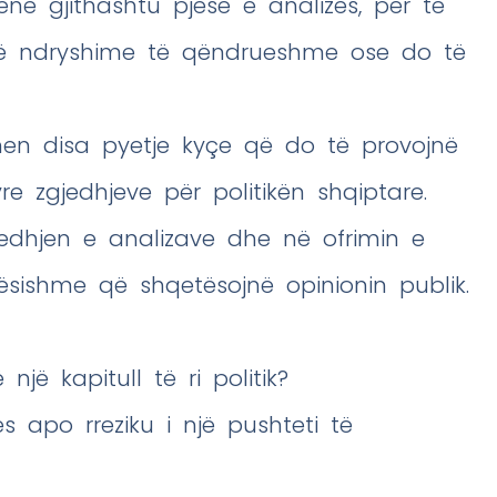
ë gjithashtu pjesë e analizës, për të
llë ndryshime të qëndrueshme ose do të
hen disa pyetje kyçe që do të provojnë
e zgjedhjeve për politikën shqiptare.
edhjen e analizave dhe në ofrimin e
ësishme që shqetësojnë opinionin publik.
jë kapitull të ri politik?
s apo rreziku i një pushteti të