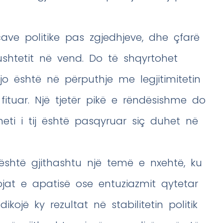
cave politike pas zgjedhjeve, dhe çfarë
ushtetit në vend. Do të shqyrtohet
jo është në përputhje me legjitimitetin
fituar. Një tjetër pikë e rëndësishme do
lneti i tij është pasqyruar siç duhet në
është gjithashtu një temë e nxehtë, ku
at e apatisë ose entuziazmit qytetar
kojë ky rezultat në stabilitetin politik