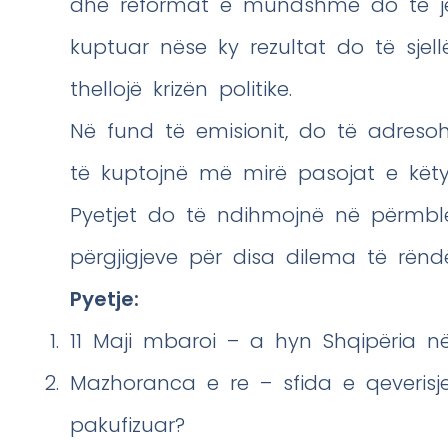
dhe reformat e mundshme do të jen
kuptuar nëse ky rezultat do të sje
thellojë krizën politike.
Në fund të emisionit, do të adreso
të kuptojnë më mirë pasojat e këtyr
Pyetjet do të ndihmojnë në përmbl
përgjigjeve për disa dilema të rënd
Pyetje:
11 Maji mbaroi – a hyn Shqipëria në n
Mazhoranca e re – sfida e qeverisje
pakufizuar?