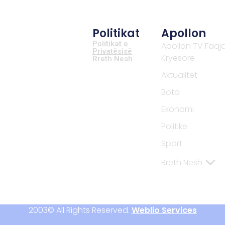
Politikat
Apollon
Politikat e
Apollon TV Faqj
Privatësisë
Kryesore
Rreth Nesh
Aktualitet
Bota
Ekonomi
Politike
Sport
Rreth Nesh
2003© All Rights Reserved.
Weblio Services