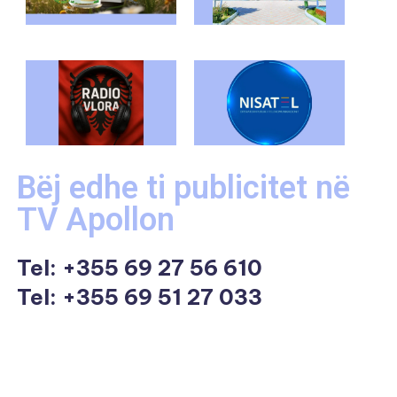
Bëj edhe ti publicitet në
TV Apollon
Tel:
+355 69 27 56 610
Tel: +355 69 51 27 033