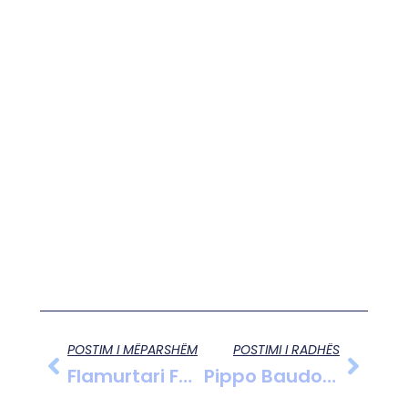
POSTIM I MËPARSHËM
POSTIMI I RADHËS
Flamurtari Forcon Mesfushën Me Një Emër Të Ri Belg
Pippo Baudo Dhe Trashëgimia E Tij Në Televizionin Italian