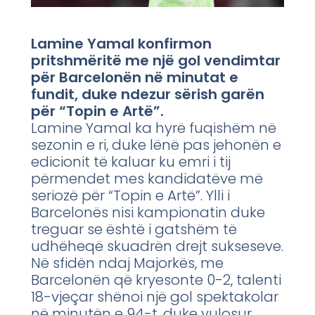
Lamine Yamal konfirmon
pritshmëritë me një gol vendimtar
për Barcelonën në minutat e
fundit, duke ndezur sërish garën
për “Topin e Artë”.
Lamine Yamal ka hyrë fuqishëm në
sezonin e ri, duke lënë pas jehonën e
edicionit të kaluar ku emri i tij
përmendet mes kandidatëve më
seriozë për “Topin e Artë”. Ylli i
Barcelonës nisi kampionatin duke
treguar se është i gatshëm të
udhëheqë skuadrën drejt sukseseve.
Në sfidën ndaj Majorkës, me
Barcelonën që kryesonte 0-2, talenti
18-vjeçar shënoi një gol spektakolar
në minutën e 94-t, duke vulosur