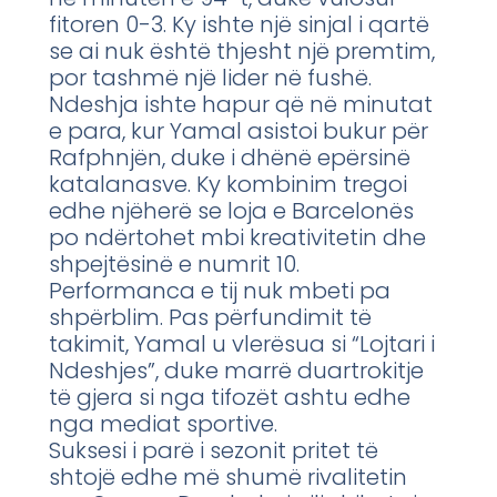
fitoren 0-3. Ky ishte një sinjal i qartë
se ai nuk është thjesht një premtim,
por tashmë një lider në fushë.
Ndeshja ishte hapur që në minutat
e para, kur Yamal asistoi bukur për
Rafphnjën, duke i dhënë epërsinë
katalanasve. Ky kombinim tregoi
edhe njëherë se loja e Barcelonës
po ndërtohet mbi kreativitetin dhe
shpejtësinë e numrit 10.
Performanca e tij nuk mbeti pa
shpërblim. Pas përfundimit të
takimit, Yamal u vlerësua si “Lojtari i
Ndeshjes”, duke marrë duartrokitje
të gjera si nga tifozët ashtu edhe
nga mediat sportive.
Suksesi i parë i sezonit pritet të
shtojë edhe më shumë rivalitetin