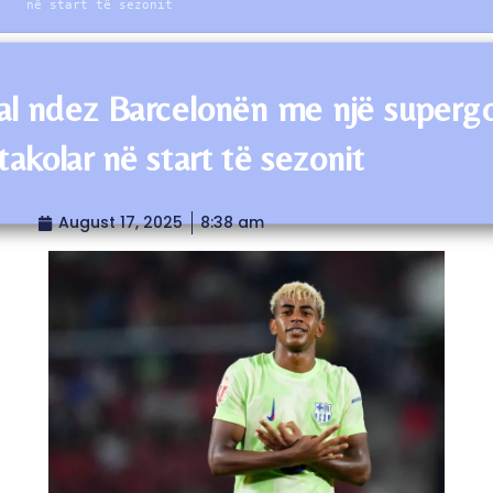
në start të sezonit
l ndez Barcelonën me një supergo
takolar në start të sezonit
August 17, 2025
8:38 am