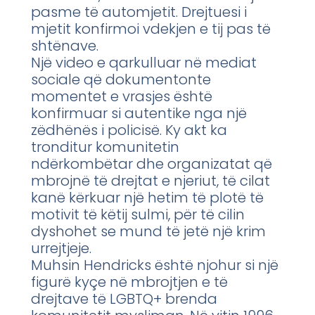
pasme të automjetit. Drejtuesi i
mjetit konfirmoi vdekjen e tij pas të
shtënave.
Një video e qarkulluar në mediat
sociale që dokumentonte
momentet e vrasjes është
konfirmuar si autentike nga një
zëdhënës i policisë. Ky akt ka
tronditur komunitetin
ndërkombëtar dhe organizatat që
mbrojnë të drejtat e njeriut, të cilat
kanë kërkuar një hetim të plotë të
motivit të këtij sulmi, për të cilin
dyshohet se mund të jetë një krim
urrejtjeje.
Muhsin Hendricks është njohur si një
figurë kyçe në mbrojtjen e të
drejtave të LGBTQ+ brenda