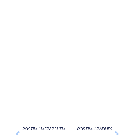
POSTIM I MËPARSHËM
POSTIMI I RADHËS