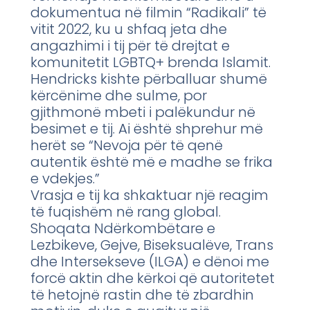
dokumentua në filmin “Radikali” të
vitit 2022, ku u shfaq jeta dhe
angazhimi i tij për të drejtat e
komunitetit LGBTQ+ brenda Islamit.
Hendricks kishte përballuar shumë
kërcënime dhe sulme, por
gjithmonë mbeti i palëkundur në
besimet e tij. Ai është shprehur më
herët se “Nevoja për të qenë
autentik është më e madhe se frika
e vdekjes.”
Vrasja e tij ka shkaktuar një reagim
të fuqishëm në rang global.
Shoqata Ndërkombëtare e
Lezbikeve, Gejve, Biseksualëve, Trans
dhe Intersekseve (ILGA) e dënoi me
forcë aktin dhe kërkoi që autoritetet
të hetojnë rastin dhe të zbardhin