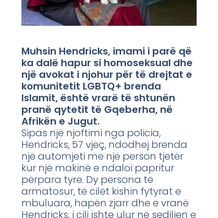
Muhsin Hendricks, imami i parë që
ka dalë hapur si homoseksual dhe
një avokat i njohur për të drejtat e
komunitetit LGBTQ+ brenda
Islamit, është vrarë të shtunën
pranë qytetit të Gqeberha, në
Afrikën e Jugut.
Sipas një njoftimi nga policia,
Hendricks, 57 vjeç, ndodhej brenda
një automjeti me një person tjetër
kur një makinë e ndaloi papritur
përpara tyre. Dy persona të
armatosur, të cilët kishin fytyrat e
mbuluara, hapën zjarr dhe e vranë
Hendricks, i cili ishte ulur në sediljen e