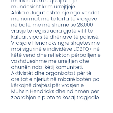
motivin, duke e quajtur një
mundësisht krim urrejtjeje.
Afrika e Jugut është një nga vendet
me normat më të larta të vrasjeve
në botë, me më shumë se 28,000
vrasje të regjistruara gjatë vitit të
kaluar, sipas të dhënave të policisë.
Vrasja e Hendricks ngre shqetësime
mbi sigurinë e individëve LGBTQ+ në
këtë vend dhe reflekton përballjen e
vazhdueshme me urrejtjen dhe
dhunën ndaj këtij komuniteti.
Aktivistët dhe organizatat për të
drejtat e njeriut në mbarë botën po
kërkojnë drejtësi për vrasjen e
Muhsin Hendricks dhe ndihmën për
zbardhjen e plotë të kësaj tragjedie.