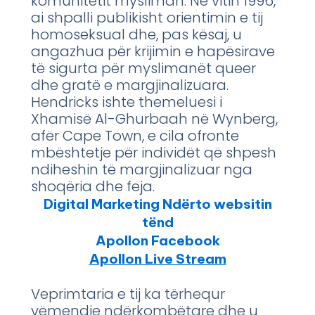
komunitetit mysliman. Në vitin 1996,
ai shpalli publikisht orientimin e tij
homoseksual dhe, pas kësaj, u
angazhua për krijimin e hapësirave
të sigurta për myslimanët queer
dhe gratë e margjinalizuara.
Hendricks ishte themeluesi i
Xhamisë Al-Ghurbaah në Wynberg,
afër Cape Town, e cila ofronte
mbështetje për individët që shpesh
ndiheshin të margjinalizuar nga
shoqëria dhe feja.
Digital Marketing Ndërto websitin
tënd
Apollon Facebook
Apollon Live Stream
Veprimtaria e tij ka tërhequr
vëmendje ndërkombëtare dhe u