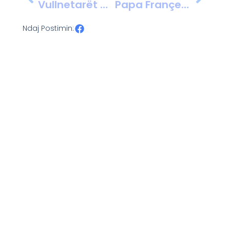
Vullnetarët Mbjellin Pisha Në Parkun Kombëtar Të Divjakës
Papa Françesku: Mesazh Besimtarëve Nga Spitali, Duke Falenderuar Për Lutjet Dhe Mbështetjen
Ndaj Postimin: