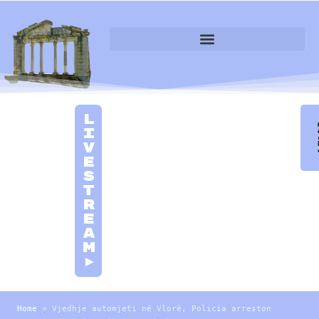
L
i
v
e
S
t
r
e
a
m
►
Home
»
Vjedhje automjeti në Vlorë, Policia arreston