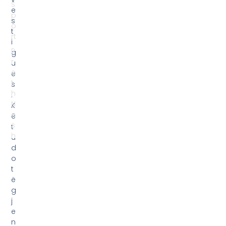
S
e
p
s
o
t
rt
i
R
g
r
u
e
e
t
s
h
.
N
K
e
ë
s
t
h
u
d
o
t
ë
g
j
e
n