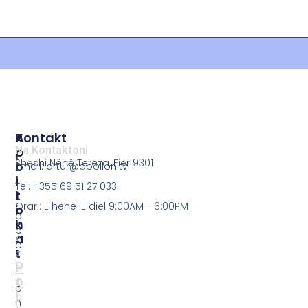
P
A
Kontakt
O
P
Na Kontaktoni
Sheshi Nënë Tereza, Fier 9301
L
O
Email: artur@apollon.tv
I
L
Tel: +355 69 51 27 033
T
L
Orari: E hënë-E diel 9:00AM - 6:00PM
I
O
a
K
N
p
A
A
o
T
p
l
P
o
l
o
ll
o
l
o
n