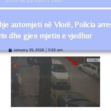
autorin dhe gjen mjetin e vjedhur
hje automjeti në Vlorë, Policia arr
rin dhe gjen mjetin e vjedhur
January 25, 2026
11:20 am