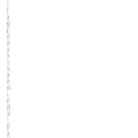
i
n
.
t
T
t
i
V
v
k
F
p
a
a
j
t
q
e
e
j
P
s
a
r
ë
K
i
e
r
v
T
y
a
V
e
t
A
s
ë
P
o
s
O
r
i
L
s
e
L
ë
A
O
R
k
N
r
t
.
e
u
Ë
t
a
s
h