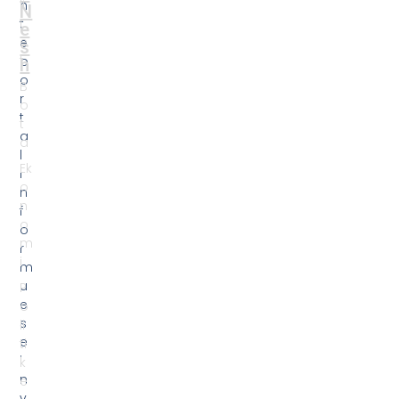
li
h
N
t
t
e
e
e
s
t
p
h
o
B
r
o
t
t
a
a
l
Ek
i
o
n
n
f
o
o
m
r
i
m
u
P
e
o
s
li
e
ti
i
k
n
e
v