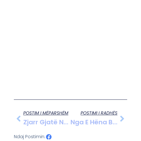
POSTIM I MËPARSHËM
POSTIMI I RADHËS
Zjarr Gjatë Natës Në Një Lokal Në Durrës, Ndërhyrja E Zjarrfikësve Shmang Përhapjen
Nga E Hëna Bllokohet Qarkullimi I Kamionëve Drejt Malit Të Zi Për Shkak Të Protestës Së Kamionistëve
Ndaj Postimin: