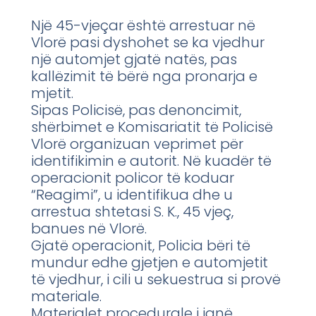
Një 45-vjeçar është arrestuar në
Vlorë pasi dyshohet se ka vjedhur
një automjet gjatë natës, pas
kallëzimit të bërë nga pronarja e
mjetit.
Sipas Policisë, pas denoncimit,
shërbimet e Komisariatit të Policisë
Vlorë organizuan veprimet për
identifikimin e autorit. Në kuadër të
operacionit policor të koduar
“Reagimi”, u identifikua dhe u
arrestua shtetasi S. K., 45 vjeç,
banues në Vlorë.
Gjatë operacionit, Policia bëri të
mundur edhe gjetjen e automjetit
të vjedhur, i cili u sekuestrua si provë
materiale.
Materialet procedurale i janë