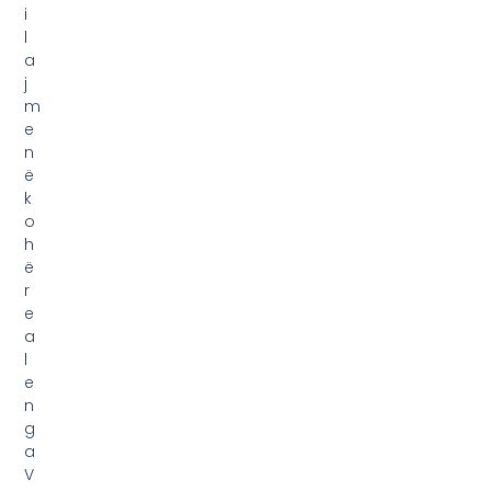
i
l
a
j
m
e
n
ë
k
o
h
ë
r
e
a
l
e
n
g
a
V