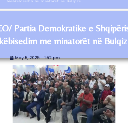
bashkëbisedim me minatorët në Bulqizë
O/ Partia Demokratike e Shqipëri
këbisedim me minatorët në Bulqiz
May 5, 2025
1:52 pm