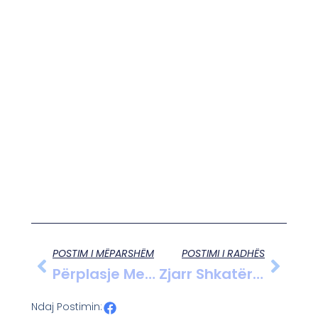
POSTIM I MËPARSHËM
POSTIMI I RADHËS
Përplasje Mes Kandidatëve Në Lezhë, Akuza Për Blerje Votash Dhe Kallëzim Penal Mes Partive
Zjarr Shkatërrues Në Fshatin Mesul, Kasollja Dëmtohet Plotësisht
Ndaj Postimin: