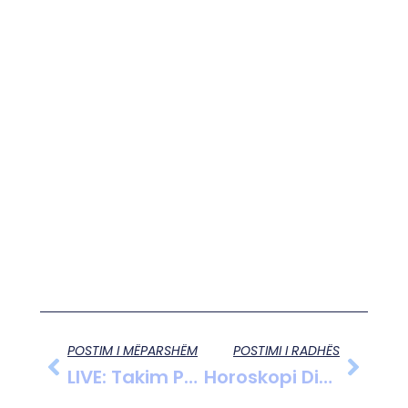
POSTIM I MËPARSHËM
POSTIMI I RADHËS
LIVE: Takim Përmbyllës Të Fushatës Elektorale Për ”PD-ASHM” Në Mirditë.
Horoskopi Ditor: 5 Maj 2025