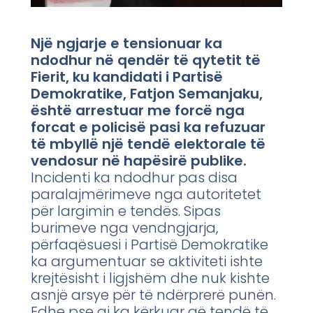
Një ngjarje e tensionuar ka
ndodhur në qendër të qytetit të
Fierit, ku kandidati i Partisë
Demokratike, Fatjon Semanjaku,
është arrestuar me forcë nga
forcat e policisë pasi ka refuzuar
të mbyllë një tendë elektorale të
vendosur në hapësirë publike.
Incidenti ka ndodhur pas disa
paralajmërimeve nga autoritetet
për largimin e tendës. Sipas
burimeve nga vendngjarja,
përfaqësuesi i Partisë Demokratike
ka argumentuar se aktiviteti ishte
krejtësisht i ligjshëm dhe nuk kishte
asnjë arsye për të ndërprerë punën.
Edhe pse ai ka kërkuar që tendë të