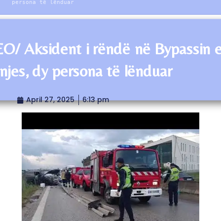
persona të lënduar
O/ Aksident i rëndë në Bypassin 
njes, dy persona të lënduar
April 27, 2025
6:13 pm