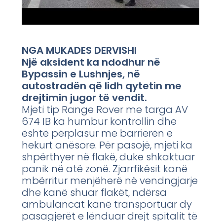
NGA MUKADES DERVISHI
Një aksident ka ndodhur në
Bypassin e Lushnjes, në
autostradën që lidh qytetin me
drejtimin jugor të vendit.
Mjeti tip Range Rover me targa AV
674 IB ka humbur kontrollin dhe
është përplasur me barrierën e
hekurt anësore. Për pasojë, mjeti ka
shpërthyer në flakë, duke shkaktuar
panik në atë zonë. Zjarrfikësit kanë
mbërritur menjëherë në vendngjarje
dhe kanë shuar flakët, ndërsa
ambulancat kanë transportuar dy
pasagjerët e lënduar drejt spitalit të