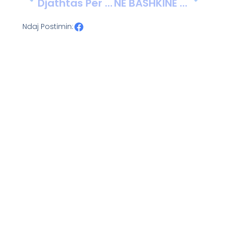
Djathtas Për Zhvillim, Voto Numrin 9, Eriselda Çelaj (Zotaj)
NË BASHKINË SHKODËR VIJON PUNA PËR HARTIMIN E PLANIT TË DYTË VENDOR PËR BARAZINË GJINORE
Ndaj Postimin: