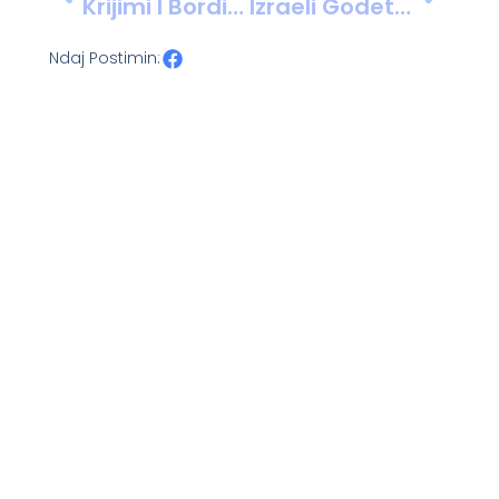
Krijimi I Bordit Të Përbashkët, Një Hap I Ri Për Bashkëpunimin Mes Mitrovicës Së Jugut Dhe Asaj Të Veriut
Izraeli Godet Objektivat Bërthamore Në Iran, Përshkallëzohet Rreziku Për Një Luftë Rajonale
Ndaj Postimin: