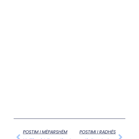
POSTIM I MËPARSHËM
POSTIMI I RADHËS