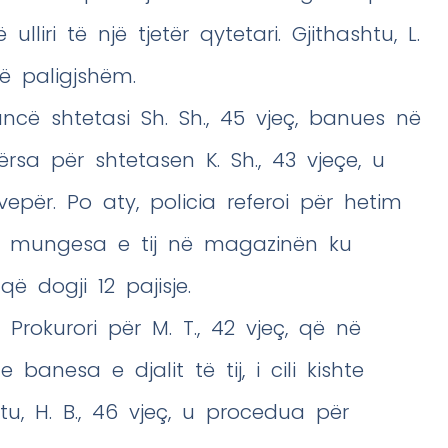
liri të një tjetër qytetari. Gjithashtu, L.
të paligjshëm.
ncë shtetasi Sh. Sh., 45 vjeç, banues në
ërsa për shtetasen K. Sh., 43 vjeçe, u
vepër. Po aty, policia referoi për hetim
asi mungesa e tij në magazinën ku
që dogji 12 pajisje.
Prokurori për M. T., 42 vjeç, që në
 banesa e djalit të tij, i cili kishte
htu, H. B., 46 vjeç, u procedua për