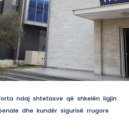
forta ndaj shtetasve që shkelën ligjin
enale dhe kundër sigurisë rrugore