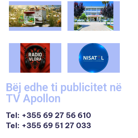
Bëj edhe ti publicitet në
TV Apollon
Tel:
+355 69 27 56 610
Tel: +355 69 51 27 033