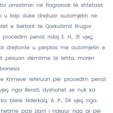
ftoi arrestimin në flagrancë të shtetasit
ili u kap duke drejtuar automjetin në
tët e Sektorit të Qarkullimit Rrugor
 procedim penal ndaj E. H., 31 vjeç,
ai drejtonte u përplas me automjetin e
tasit pësuan dëmtime të lehta, morën
 banesa.
n e Krimeve referuan për procedim penal
 vjeç nga Berati, dyshohet se nuk ka
a blerë. Ndërkaq, A. P., 34 vjeç nga
 hetime pasi zjarri i ndezur nga ai për