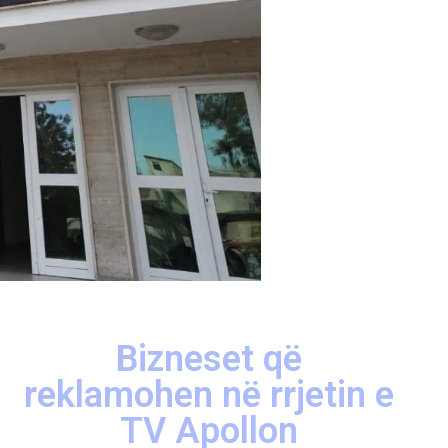
Bizneset që
reklamohen në rrjetin e
TV Apollon