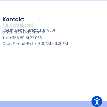
Kontakt
Na Kontaktoni
a
Sheshi Nënë Tereza, Fier 9301
Email: artur@apollon.tv
Tel: +355 69 51 27 033
Orari: E hënë-E diel 9:00AM - 6:00PM