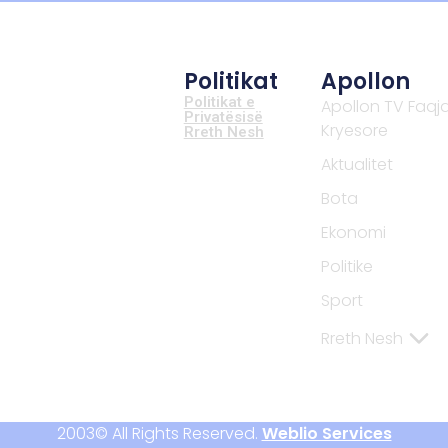
Politikat
Apollon
Politikat e
Apollon TV Faqj
Privatësisë
Kryesore
Rreth Nesh
Aktualitet
Bota
Ekonomi
Politike
Sport
Rreth Nesh
2003© All Rights Reserved.
Weblio Services