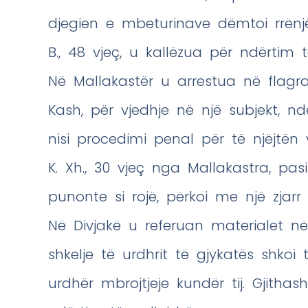
djegien e mbeturinave dëmtoi rrënjë ul
B., 48 vjeç, u kallëzua për ndërtim 
Në Mallakastër u arrestua në flagra
Kash, për vjedhje në një subjekt, nd
nisi procedimi penal për të njëjtën 
K. Xh., 30 vjeç nga Mallakastra, p
punonte si rojë, përkoi me një zjarr 
Në Divjakë u referuan materialet në 
shkelje të urdhrit të gjykatës shkoi te
urdhër mbrojtjeje kundër tij. Gjithas