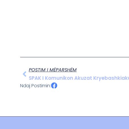
POSTIM I MËPARSHËM
SPAK I Komunikon Akuzat Kryebashkiakut
Ndaj Postimin: