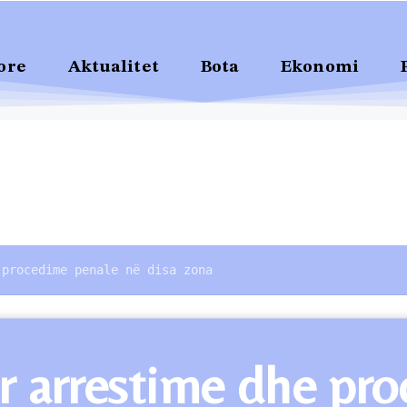
ore
Aktualitet
Bota
Ekonomi
 procedime penale në disa zona
ër arrestime dhe pr