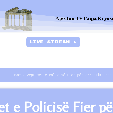
Apollon TV Faqja Kryes
Live Stream ►
Home
»
Veprimet e Policisë Fier për arrestime dhe
t e Policisë Fier p