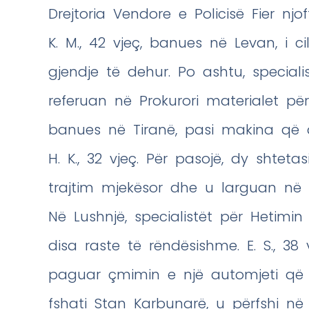
Drejtoria Vendore e Policisë Fier njo
K. M., 42 vjeç, banues në Levan, i c
gjendje të dehur. Po ashtu, specialis
referuan në Prokurori materialet për
banues në Tiranë, pasi makina që 
H. K., 32 vjeç. Për pasojë, dy shte
trajtim mjekësor dhe u larguan në
Në Lushnjë, specialistët për Hetimi
disa raste të rëndësishme. E. S., 38
paguar çmimin e një automjeti që k
fshati Stan Karbunarë, u përfshi në