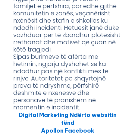
familjet e përfshira, por edhe gjithë
komunitetin e zonës, veçanërisht
nxënësit dhe stafin e shkollës ku
ndodhi incidenti. Hetuesit janë duke
vazhduar për të zbardhur plotësisht
rrethanat dhe motivet që çuan në
këtë tragjedi.
Sipas burimeve të afërta me
hetimin, ngjarja dyshohet se ka
ndodhur pas një konflikti mes të
rinjve. Autoritetet po shqyrtojnë
prova të ndryshme, përfshirë
dëshmitë e nxënësve dhe
personave të pranishëm në
momentin e incidentit.
Digital Marketing Ndërto websitin
tënd
Apollon Facebook