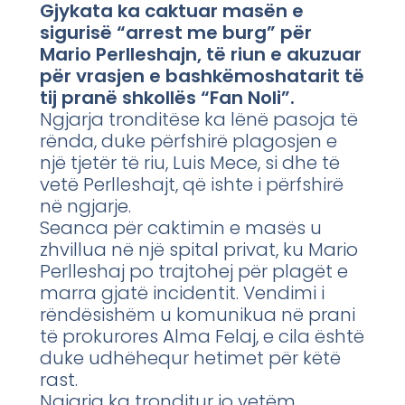
Gjykata ka caktuar masën e
sigurisë “arrest me burg” për
Mario Perlleshajn, të riun e akuzuar
për vrasjen e bashkëmoshatarit të
tij pranë shkollës “Fan Noli”.
Ngjarja tronditëse ka lënë pasoja të
rënda, duke përfshirë plagosjen e
një tjetër të riu, Luis Mece, si dhe të
vetë Perlleshajt, që ishte i përfshirë
në ngjarje.
Seanca për caktimin e masës u
zhvillua në një spital privat, ku Mario
Perlleshaj po trajtohej për plagët e
marra gjatë incidentit. Vendimi i
rëndësishëm u komunikua në prani
të prokurores Alma Felaj, e cila është
duke udhëhequr hetimet për këtë
rast.
Ngjarja ka tronditur jo vetëm