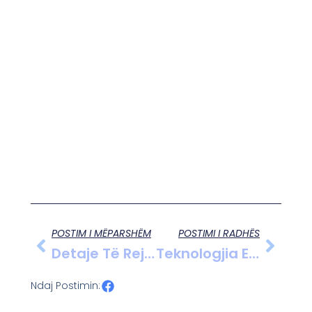
POSTIM I MËPARSHËM
POSTIMI I RADHËS
Detaje Të Reja Mbi Atentatin Tragjik Të Klaudio Prendit
Teknologjia E Re Ruse: Raketat Hipersonike Në Fokus
Ndaj Postimin: