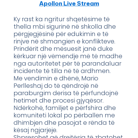
Apollon Live Stream
Ky rast ka ngritur shqetësime të
thella mbi sigurinë në shkolla dhe
përgjegjësinë për edukimin e të
rinjve në shmangien e konflikteve.
Prindërit dhe mësuesit janë duke
kërkuar një vëmendje më të madhe
nga autoritetet për të parandaluar
incidente të tilla në të ardhmen.
Me vendimin e dhënë, Mario
Perlleshaj do të qëndrojë në
paraburgim derisa të përfundojnë
hetimet dhe procesi gjyqësor.
Ndërkohë, familjet e përfshira dhe
komuniteti lokal po përballen me
dhimbjen dhe pasojat e rënda të
kësaj ngjarjeje.
Shpresohet që drejtësia të zbatohet