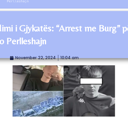
Perlleshajn
imi i Gjykatës: “Arrest me Burg” p
o Perlleshajn
November 22, 2024
10:04 am