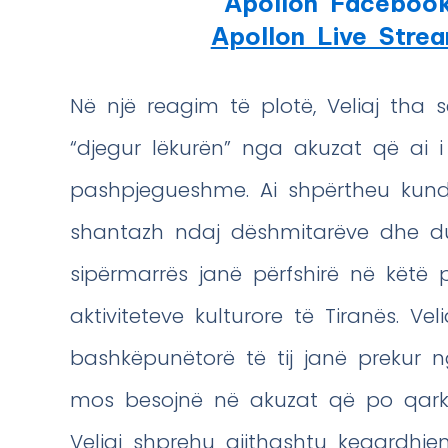
Apollon Faceboo
Apollon Live Stre
Në një reagim të plotë, Veliaj tha 
“djegur lëkurën” nga akuzat që ai i 
pashpjegueshme. Ai shpërtheu kundë
shantazh ndaj dëshmitarëve dhe du
sipërmarrës janë përfshirë në këtë 
aktiviteteve kulturore të Tiranës. Ve
bashkëpunëtorë të tij janë prekur n
mos besojnë në akuzat që po qarku
Veliaj shprehu gjithashtu keqardhj