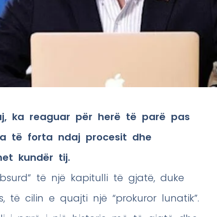
iaj, ka reaguar për herë të parë pas
za të forta ndaj procesit dhe
et kundër tij.
absurd” të një kapitulli të gjatë, duke
, të cilin e quajti një “prokuror lunatik”.