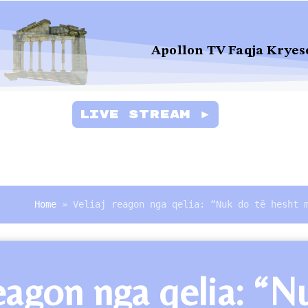
Apollon TV Faqja Kryes
Live Stream ►
Home
»
Veliaj reagon nga qelia: “Nuk do të hesht 
reagon nga qelia: “N