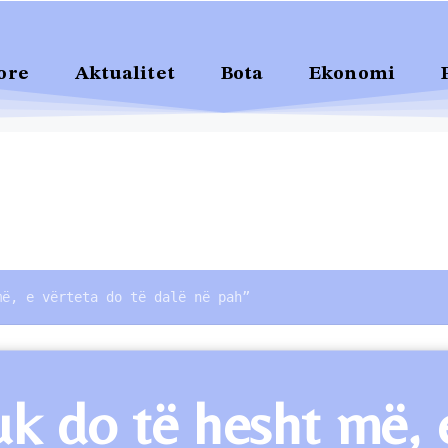
ore
Aktualitet
Bota
Ekonomi
më, e vërteta do të dalë në pah”
uk do të hesht më, 