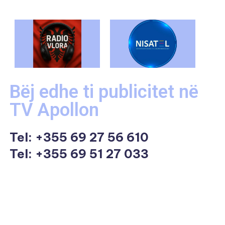
Bëj edhe ti publicitet në
TV Apollon
Tel:
+355 69 27 56 610
Tel: +355 69 51 27 033