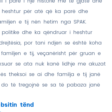
li i parë i një historie më të gjatë dhe
ë heshtur për atë që ka parë dhe
amiljen e tij nën hetim nga SPAK.
n politike dhe ka qëndruar i heshtur
drejtësia, por tani ndjen se është koha
familjen e tij, veçanërisht për gruan e
theksuar se ata nuk kanë lidhje me akuzat
nës theksoi se ai dhe familja e tij janë
do të tregojnë se sa të pabaza janë
bsitin tënd