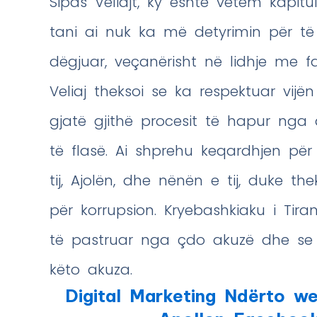
Sipas Veliajt, ky është vetëm kapitul
tani ai nuk ka më detyrimin për t
dëgjuar, veçanërisht në lidhje me f
Veliaj theksoi se ka respektuar vijë
gjatë gjithë procesit të hapur nga 
të flasë. Ai shprehu keqardhjen për 
tij, Ajolën, dhe nënën e tij, duke 
për korrupsion. Kryebashkiaku i Tira
të pastruar nga çdo akuzë dhe se 
këto akuza.
Digital Marketing Ndërto we