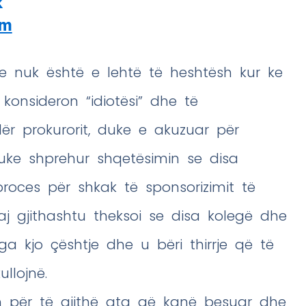
k
am
se nuk është e lehtë të heshtësh kur ke
konsideron “idiotësi” dhe të
r prokurorit, duke e akuzuar për
ke shprehur shqetësimin se disa
proces për shkak të sponsorizimit të
liaj gjithashtu theksoi se disa kolegë dhe
ga kjo çështje dhe u bëri thirrje që të
llojnë.
en për të gjithë ata që kanë besuar dhe