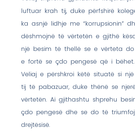
luftuar krah tij, duke përfshirë kole
ka asnjë lidhje me “korrupsionin” d
dëshmojnë të vërtetën e gjithë kësaj
një besim të thellë se e vërteta d
e fortë se çdo pengesë që i bëhet.
Veliaj e përshkroi këtë situatë si n
tij të pabazuar, duke thënë se njer
vërtetën. Ai gjithashtu shprehu bes
çdo pengesë dhe se do të triumfojë
drejtësisë.