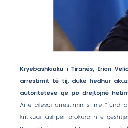
Kryebashkiaku i Tiranës, Erion Vel
arrestimit të tij, duke hedhur aku
autoriteteve që po drejtojnë hetim
Ai e cilësoi arrestimin si një “fund 
kritikuar ashpër prokurorin e çështjes