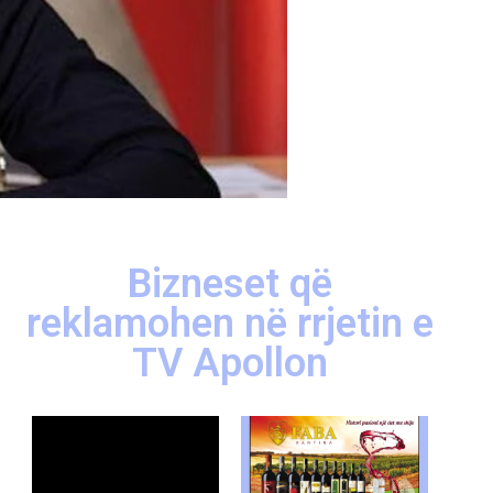
Bizneset që
reklamohen në rrjetin e
TV Apollon