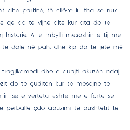
gët dhe partinë, të cilëve iu tha se nuk
he që do të vijnë ditë kur ata do të
 historie. Ai e mbylli mesazhin e tij me
o të dalë në pah, dhe kjo do të jetë më
jë tragjikomedi dhe e quajti akuzën ndaj
ëzit do të çuditen kur të mësojnë të
imin se e vërteta është më e fortë se
 përballë çdo abuzimi të pushtetit të