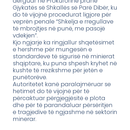
dërguar në Prokurorinë pranë
Gjykatës së Shkallës së Parë Dibër, ku
do të vijojnë procedurat ligjore për
veprën penale “Shkelja e rregullave
të mbrojtjes në punë, me pasojë
vdekjen”.
Kjo ngjarje ka ringjallur shqetësimet
e hershme për mungesën e
standardeve të sigurisë në minierat
shqiptare, ku puna shpesh kryhet në
kushte të rrezikshme për jetën e
punëtorëve.
Autoritetet kanë paralajmëruar se
hetimet do të vijojnë për të
përcaktuar përgjegjësitë e plota
dhe për të parandaluar përsëritjen
e tragjedive të ngjashme në sektorin
minerar.