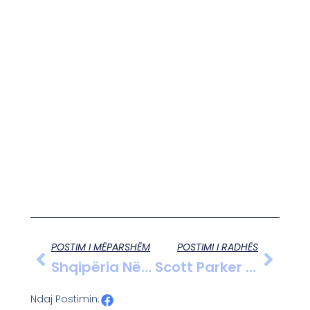
POSTIM I MËPARSHËM
POSTIMI I RADHËS
Shqipëria Në Krye Të Rritjes Së Çmimeve Të Apartamenteve
Scott Parker Mbron Brojën Pas Kritikave Të Fundit
Ndaj Postimin: