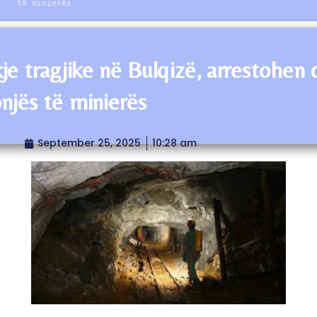
të minierës
je tragjike në Bulqizë, arrestohen 
njës të minierës
September 25, 2025
10:28 am