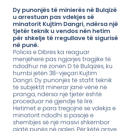
Dy punonjës të minierës në Bulqizë
u arrestuan pas vdekjes së
minatorit Kujtim Dangri, ndërsa një
tjetër teknik u vendos nën hetim
për shkelje të rregullave të sigurisë
në punë.
Policia e Dibrës ka reaguar
menjëherë pas ngjarjes tragjike të
ndodhur në zonën D të Bulqizës, ku
humbi jetën 38-vjeçari Kujtim
Dangri. Dy punonjës të stafit teknik
të subjektit minerar janë vënë në
pranga, ndërsa një tjetër është
proceduar në gjendje të lirë.
Hetimet e para tregojnë se vdekja e
minatorit ndodhi si pasojë e
shembjes së një masivi shkëmbor
gjatë punës në galeri. Për këtë arsye,