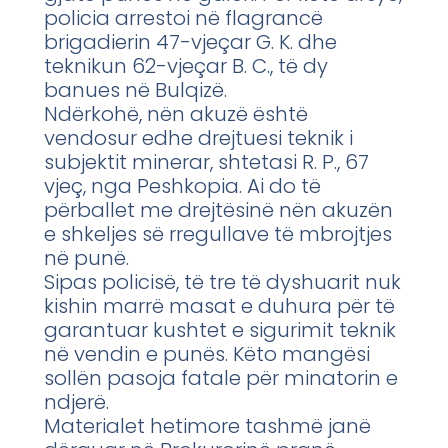
policia arrestoi në flagrancë
brigadierin 47-vjeçar G. K. dhe
teknikun 62-vjeçar B. C., të dy
banues në Bulqizë.
Ndërkohë, nën akuzë është
vendosur edhe drejtuesi teknik i
subjektit minerar, shtetasi R. P., 67
vjeç, nga Peshkopia. Ai do të
përballet me drejtësinë nën akuzën
e shkeljes së rregullave të mbrojtjes
në punë.
Sipas policisë, të tre të dyshuarit nuk
kishin marrë masat e duhura për të
garantuar kushtet e sigurimit teknik
në vendin e punës. Këto mangësi
sollën pasoja fatale për minatorin e
ndjerë.
Materialet hetimore tashmë janë