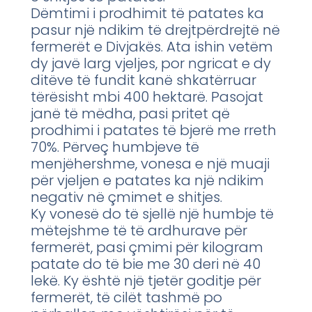
Dëmtimi i prodhimit të patates ka
pasur një ndikim të drejtpërdrejtë në
fermerët e Divjakës. Ata ishin vetëm
dy javë larg vjeljes, por ngricat e dy
ditëve të fundit kanë shkatërruar
tërësisht mbi 400 hektarë. Pasojat
janë të mëdha, pasi pritet që
prodhimi i patates të bjerë me rreth
70%. Përveç humbjeve të
menjëhershme, vonesa e një muaji
për vjeljen e patates ka një ndikim
negativ në çmimet e shitjes.
Ky vonesë do të sjellë një humbje të
mëtejshme të të ardhurave për
fermerët, pasi çmimi për kilogram
patate do të bie me 30 deri në 40
lekë. Ky është një tjetër goditje për
fermerët, të cilët tashmë po