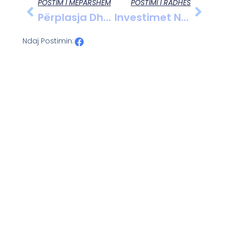
POSTIM I MËPARSHËM
POSTIMI I RADHËS
Përplasja Dhe Përdorimi I Armës Mes Dy Vëllezërve Konja Në Fier-Seman, Policia Në Kërkim Të Dy Personave Të Tjerë
Investimet Në Infrastrukturën E Rrugore Në Fshatin Belishovë Të Mallakastrës: Një Nevojë Urgjente Për Përmirësim Dhe Të Ardhme Më Të Mirë
Ndaj Postimin: