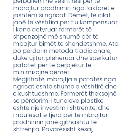
përballen me vështirësi për të
mbrojtur prodhimin nga faktorët e
jashtëm si ngricat. Dëmet, të cilat
janë të vështira për t’u kompensuar,
i kanë detyruar fermerët të
shpenzojnë më shumë për të
mbajtur bimët të shëndetshme. Ata
po përdorin metoda tradicionale,
duke ujitur, plehëruar dhe spërkatur
patatet për të përpjekur të
minimizojnë dëmet.
Megjithatë, mbrojtja e patates nga
ngricat është shumë e vështirë dhe
e kushtueshme. Fermerët theksojnë
se përdorimi i tuneleve plastike
është një investim i shtrenjtë, dhe
mbulesat e tjera për të mbrojtur
prodhimin janë gjithashtu të
shtrenjta. Pavarësisht kësaj,