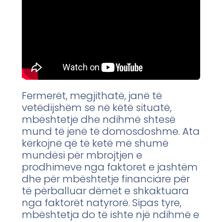
Fermerët, megjithatë, janë të
vetëdijshëm se në këtë situatë,
mbështetje dhe ndihmë shtesë
mund të jenë të domosdoshme. Ata
kërkojnë që të ketë më shumë
mundësi për mbrojtjen e
prodhimeve nga faktoret e jashtëm
dhe për mbështetje financiare për
të përballuar dëmet e shkaktuara
nga faktorët natyrorë. Sipas tyre,
mbështetja do të ishte një ndihmë e