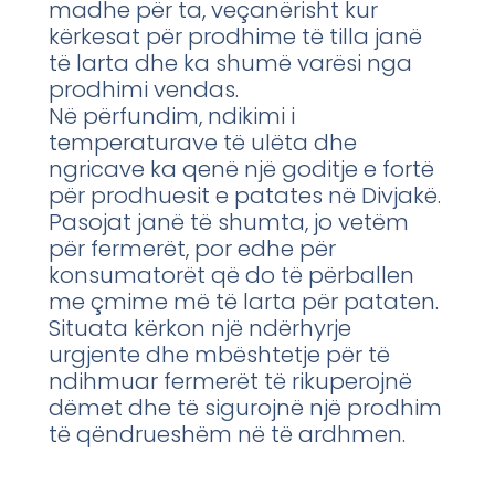
madhe për ta, veçanërisht kur
kërkesat për prodhime të tilla janë
të larta dhe ka shumë varësi nga
prodhimi vendas.
Në përfundim, ndikimi i
temperaturave të ulëta dhe
ngricave ka qenë një goditje e fortë
për prodhuesit e patates në Divjakë.
Pasojat janë të shumta, jo vetëm
për fermerët, por edhe për
konsumatorët që do të përballen
me çmime më të larta për pataten.
Situata kërkon një ndërhyrje
urgjente dhe mbështetje për të
ndihmuar fermerët të rikuperojnë
dëmet dhe të sigurojnë një prodhim
të qëndrueshëm në të ardhmen.