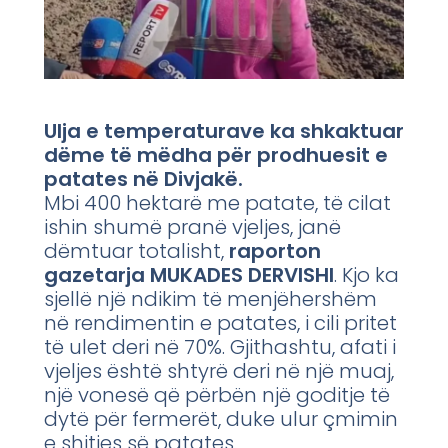
Ulja e temperaturave ka shkaktuar
dëme të mëdha për prodhuesit e
patates në Divjakë.
Mbi 400 hektarë me patate, të cilat
ishin shumë pranë vjeljes, janë
dëmtuar totalisht,
raporton
gazetarja MUKADES DERVISHI
. Kjo ka
sjellë një ndikim të menjëhershëm
në rendimentin e patates, i cili pritet
të ulet deri në 70%. Gjithashtu, afati i
vjeljes është shtyrë deri në një muaj,
një vonesë që përbën një goditje të
dytë për fermerët, duke ulur çmimin
e shitjes së patates.