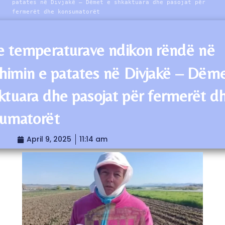
patates në Divjakë – Dëmet e shkaktuara dhe pasojat për
fermerët dhe konsumatorët
 e temperaturave ndikon rëndë në
himin e patates në Divjakë – Dëme
ktuara dhe pasojat për fermerët d
umatorët
April 9, 2025
11:14 am