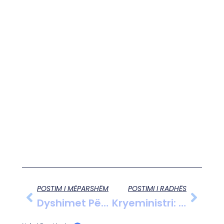
POSTIM I MËPARSHËM
POSTIMI I RADHËS
Dyshimet Për Vrasje Në Zall-Bastar: 81-Vjeçari U Gjend I Pajetë Në Oborrin E Shtëpisë
Kryeministri: Shqipëria Ka Ndryshuar Dhe Gëzon Respekt Ndërkombëtar