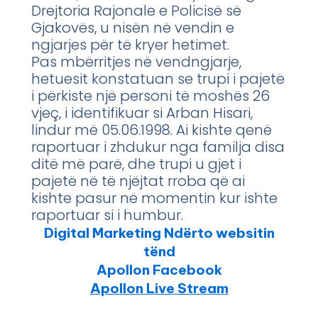
Drejtoria Rajonale e Policisë së
Gjakovës, u nisën në vendin e
ngjarjes për të kryer hetimet.
Pas mbërritjes në vendngjarje,
hetuesit konstatuan se trupi i pajetë
i përkiste një personi të moshës 26
vjeç, i identifikuar si Arban Hisari,
lindur më 05.06.1998. Ai kishte qenë
raportuar i zhdukur nga familja disa
ditë më parë, dhe trupi u gjet i
pajetë në të njëjtat rroba që ai
kishte pasur në momentin kur ishte
raportuar si i humbur.
Digital Marketing Ndërto websitin
tënd
Apollon Facebook
Apollon Live Stream