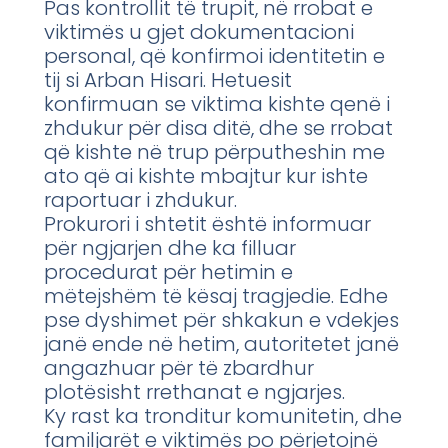
Pas kontrollit të trupit, në rrobat e
viktimës u gjet dokumentacioni
personal, që konfirmoi identitetin e
tij si Arban Hisari. Hetuesit
konfirmuan se viktima kishte qenë i
zhdukur për disa ditë, dhe se rrobat
që kishte në trup përputheshin me
ato që ai kishte mbajtur kur ishte
raportuar i zhdukur.
Prokurori i shtetit është informuar
për ngjarjen dhe ka filluar
procedurat për hetimin e
mëtejshëm të kësaj tragjedie. Edhe
pse dyshimet për shkakun e vdekjes
janë ende në hetim, autoritetet janë
angazhuar për të zbardhur
plotësisht rrethanat e ngjarjes.
Ky rast ka tronditur komunitetin, dhe
familjarët e viktimës po përjetojnë