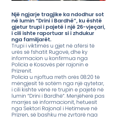
Një ngjarje tragjike ka ndodhur sot
në lumin “Drini i Bardhë”, ku është
gjetur trupi i pajetë i një 26-vjeçari,
i cili ishte raportuar si i zhdukur
nga familjarët.
Trupi i viktimës u gjet në afërsi të
urës së fshatit Rugovë, dhe ky
informacion u konfirmua nga
Policia e Kosovës për rajonin e
Prizrenit.
Policia u njoftua rreth orës 08:20 të
mëngjesit të sotëm nga një qytetar,
i cili kishte vënë re trupin e pajetë në
lumin “Drini i Bardhë”. Menjëherë pas
marrjes së informacionit, hetuesit
nga Sektori Rajonal i Hetimeve në
Prizren, së bashku me zyrtarë nga