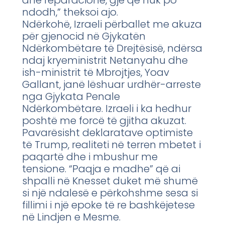
ndodh,” theksoi ajo.
Ndërkohë, Izraeli përballet me akuza
për gjenocid në Gjykatën
Ndërkombëtare të Drejtësisë, ndërsa
ndaj kryeministrit Netanyahu dhe
ish-ministrit të Mbrojtjes, Yoav
Gallant, janë lëshuar urdhër-arreste
nga Gjykata Penale
Ndërkombëtare. Izraeli i ka hedhur
poshtë me forcë të gjitha akuzat.
Pavarësisht deklaratave optimiste
të Trump, realiteti në terren mbetet i
paqartë dhe i mbushur me
tensione. “Paqja e madhe” që ai
shpalli në Knesset duket më shumë
si një ndalesë e përkohshme sesa si
fillimi i një epoke të re bashkëjetese
në Lindjen e Mesme.