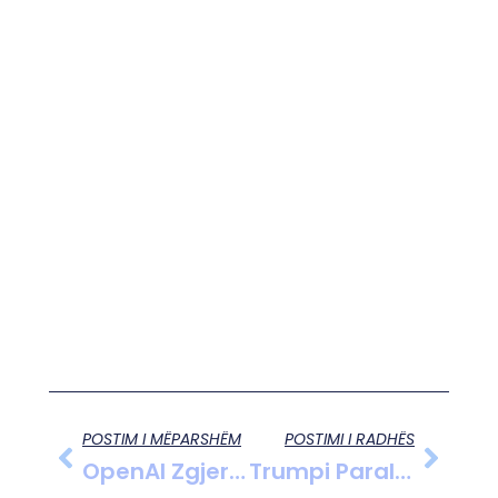
POSTIM I MËPARSHËM
POSTIMI I RADHËS
OpenAI Zgjeron Bashkëpunimin Me Broadcom Për Ndërtimin E Çipeve Të Inteligjencës Artificiale
Trumpi Paralajmëron Ndalimin E Ndihmës Për Argjentinën Nëse Nuk Ndjek Vijën Amerikane