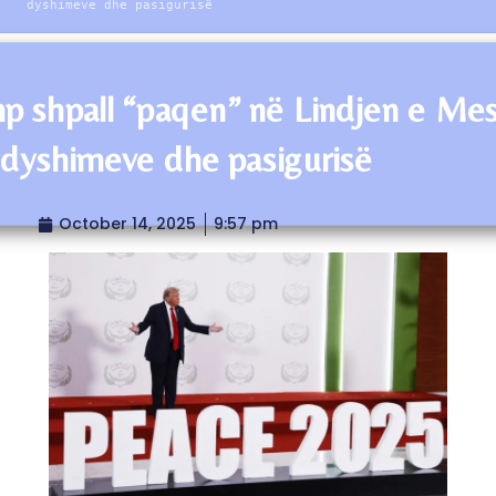
dyshimeve dhe pasigurisë
p shpall “paqen” në Lindjen e M
dyshimeve dhe pasigurisë
October 14, 2025
9:57 pm