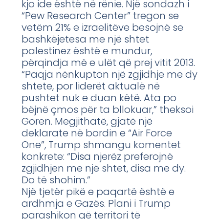
kjo ide është në rënie. Një sondazh i
“Pew Research Center” tregon se
vetëm 21% e izraelitëve besojnë se
bashkëjetesa me një shtet
palestinez është e mundur,
përqindja më e ulët që prej vitit 2013.
“Paqja nënkupton një zgjidhje me dy
shtete, por liderët aktualë në
pushtet nuk e duan këtë. Ata po
bëjnë çmos për ta bllokuar,” theksoi
Goren. Megjithatë, gjatë një
deklarate në bordin e “Air Force
One”, Trump shmangu komentet
konkrete: “Disa njerëz preferojnë
zgjidhjen me një shtet, disa me dy.
Do të shohim.”
Një tjetër pikë e paqartë është e
ardhmja e Gazës. Plani i Trump
parashikon që territori të