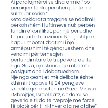
Ai paralajmëroi se disa armiq “po
përpiqen të rikuperohen për të na
sulmuar sërish.”
Këto deklarata tregojnë se ndalimi i
përkohshëm i luftimeve nuk përbën
fundin e konfliktit, por një periudhë
të paqartë tranzicioni. Një çështje e
hapur mbetet zbatimi i një
armëpushimi të qëndrueshëm dhe
vendimi për tërheqjen
përfundimtare të trupave izraelite
nga Gaza, një skenar që mbetet i
pasigurt dhe i debatueshëm.
Një nga çështjet më delikate është
kthimi i trupave të 24 pengjeve
izraelite që mbeten në Gaza. Ministri
i Mbrojtjes, Israel Katz, deklaroi se
qeveria e tij do të “veprojë me forcë
të plotë për t’i rikthyer ata në atdhe”