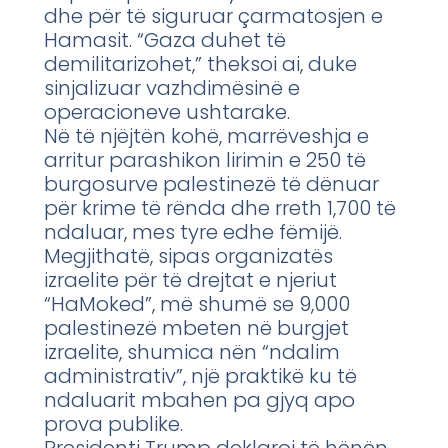
dhe për të siguruar çarmatosjen e
Hamasit. “Gaza duhet të
demilitarizohet,” theksoi ai, duke
sinjalizuar vazhdimësinë e
operacioneve ushtarake.
Në të njëjtën kohë, marrëveshja e
arritur parashikon lirimin e 250 të
burgosurve palestinezë të dënuar
për krime të rënda dhe rreth 1,700 të
ndaluar, mes tyre edhe fëmijë.
Megjithatë, sipas organizatës
izraelite për të drejtat e njeriut
“HaMoked”, më shumë se 9,000
palestinezë mbeten në burgjet
izraelite, shumica nën “ndalim
administrativ”, një praktikë ku të
ndaluarit mbahen pa gjyq apo
prova publike.
Presidenti Trump deklaroi të hënën