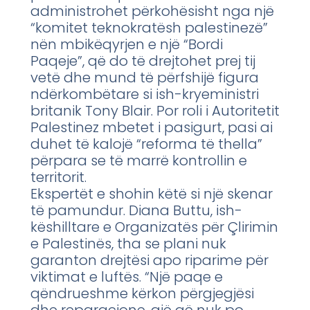
administrohet përkohësisht nga një
“komitet teknokratësh palestinezë”
nën mbikëqyrjen e një “Bordi
Paqeje”, që do të drejtohet prej tij
vetë dhe mund të përfshijë figura
ndërkombëtare si ish-kryeministri
britanik Tony Blair. Por roli i Autoritetit
Palestinez mbetet i pasigurt, pasi ai
duhet të kalojë “reforma të thella”
përpara se të marrë kontrollin e
territorit.
Ekspertët e shohin këtë si një skenar
të pamundur. Diana Buttu, ish-
këshilltare e Organizatës për Çlirimin
e Palestinës, tha se plani nuk
garanton drejtësi apo riparime për
viktimat e luftës. “Një paqe e
qëndrueshme kërkon përgjegjësi
dhe reparacione, gjë që nuk po