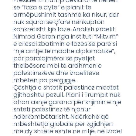
se “faza e dytë” e planit të
armëpushimit tashmë ka nisur, por
nuk sqaroi se çfarë nënkupton
konkretisht kjo fazë. Analisti izraelit
Nimrod Goren nga instituti “Mitvim”
e cilësoi zbatimin e fazës së parë si
“një arritje të madhe diplomatike”,
por paralajmëroi se pyetjet
thelbësore mbi të ardhmen e
palestinezëve dhe izraelitëve
mbeten pa përgjigje.
Çështja e shtetit palestinez mbetet
gjithashtu pezull. Plani i Trumpit nuk
ofron asnjë garanci për krijimin e një
shteti palestinez të njohur
ndërkombëtarisht. Ndërkohë që
mbështetja globale për zgjidhjen
me dy shtete është në rritje, në Izrael