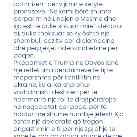
optimizëm për vijimin e këtyre
proceseve. “Ne kemi bërë shumë
përparim në Lindjen e Mesme dhe
kjo është duke shkuar mirë”, deklaroi
ai, duke theksuar se ky është një
shembull pozitiv për diplomacinë
dhe përpjekjet ndërkombëtare për
paqen.
Pikëpamjet e Trump në Davos janë
një reflektim i qëndrimeve të tij të
mëparshme për konfliktin në
Ukrainë, ku ai ka shprehur
vazhdimisht dëshirën për të
ndërmarrë një rol të drejtpërdrejtë
në negociatat për paqe, për të
ndalur më shumë humbje jetësh. Kjo
është një deklaratë që tregon
angazhimin e tij për një zgjidhje të
shpejtë, por pa ofruar shumë detaje