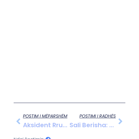
POSTIM I MËPARSHËM
POSTIMI I RADHËS
Aksident Rrugor Në Elbasan: Automjeti Përplas Dy Këmbësorë Dhe Del Jashtë Rrugës
Sali Berisha: Dekretet E Donald Trump, Përfitim Historik Për Shqipërinë