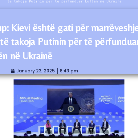
të takoja Putinin për të përfunduar Luftën në Ukrainë
p: Kievi është gati për marrëveshj
 të takoja Putinin për të përfundua
ën në Ukrainë
January 23, 2025
6:43 pm