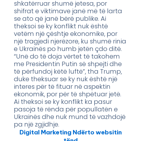
shkatërruar shumë jetesa, por
shifrat e viktimave janë më të larta
se ato që janë bërë publike. Ai
theksoi se ky konflikt nuk është
vetëm një çështje ekonomike, por
një tragjedi njerëzore, ku shumë rinia
e Ukrainës po humb jetën çdo ditë.
“Unë do të doja vërtet të takohem
me Presidentin Putin së shpejti dhe
të përfundoj këtë luftë”, tha Trump,
duke theksuar se ky nuk është një
interes për të fituar në aspektin
ekonomik, por për të shpëtuar jetë.
Ai theksoi se ky konflikt ka pasur
pasoja të rënda për popullatën e
Ukrainës dhe nuk mund të vazhdojë
pa një zgjidhje.
Digital Marketing Ndërto websitin
tënd