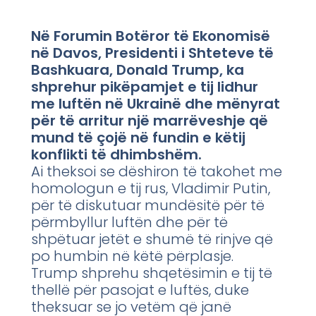
Në Forumin Botëror të Ekonomisë
në Davos, Presidenti i Shteteve të
Bashkuara, Donald Trump, ka
shprehur pikëpamjet e tij lidhur
me luftën në Ukrainë dhe mënyrat
për të arritur një marrëveshje që
mund të çojë në fundin e këtij
konflikti të dhimbshëm.
Ai theksoi se dëshiron të takohet me
homologun e tij rus, Vladimir Putin,
për të diskutuar mundësitë për të
përmbyllur luftën dhe për të
shpëtuar jetët e shumë të rinjve që
po humbin në këtë përplasje.
Trump shprehu shqetësimin e tij të
thellë për pasojat e luftës, duke
theksuar se jo vetëm që janë