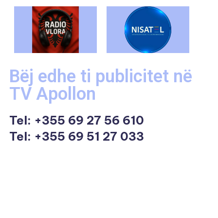
Bëj edhe ti publicitet në
TV Apollon
Tel:
+355 69 27 56 610
Tel: +355 69 51 27 033