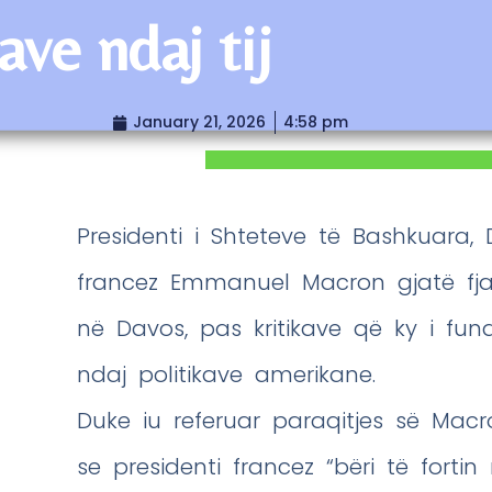
ave ndaj tij
January 21, 2026
4:58 pm
Presidenti i Shteteve të Bashkuara, 
francez Emmanuel Macron gjatë fjal
në Davos, pas kritikave që ky i fun
ndaj politikave amerikane.
Duke iu referuar paraqitjes së Macro
se presidenti francez “bëri të fortin