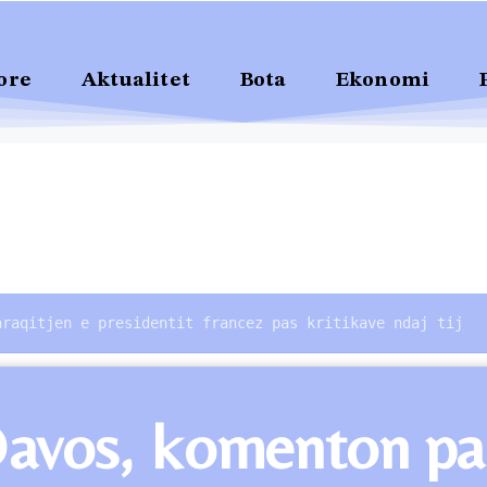
ore
Aktualitet
Bota
Ekonomi
araqitjen e presidentit francez pas kritikave ndaj tij
vos, komenton para