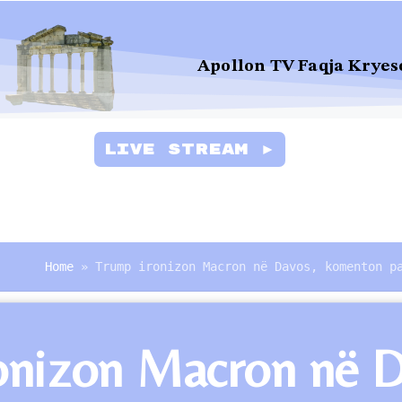
Apollon TV Faqja Kryes
Live Stream ►
Home
»
Trump ironizon Macron në Davos, komenton p
nizon Macron në Da