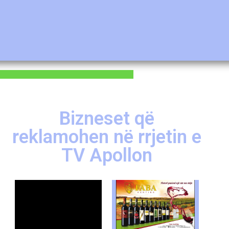
Bizneset që
reklamohen në rrjetin e
TV Apollon