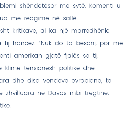
oblemi shëndetësor me sytë. Komenti u
ua me reagime në sallë.
sht kritikave, ai ka një marrëdhënie
tij francez. “Nuk do ta besoni, por më
nti amerikan gjatë fjalës së tij.
 klimë tensionesh politike dhe
ra dhe disa vendeve evropiane, të
 zhvilluara në Davos mbi tregtinë,
ike.