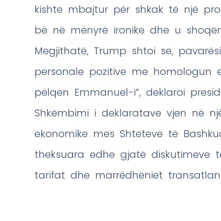
kishte mbajtur për shkak të një pr
bë në mënyrë ironike dhe u shoqër
Megjithatë, Trump shtoi se, pavarësi
personale pozitive me homologun e 
pëlqen Emmanuel-i”, deklaroi preside
Shkëmbimi i deklaratave vjen në një
ekonomike mes Shteteve të Bashkua
theksuara edhe gjatë diskutimeve të
tarifat dhe marrëdhëniet transatlant