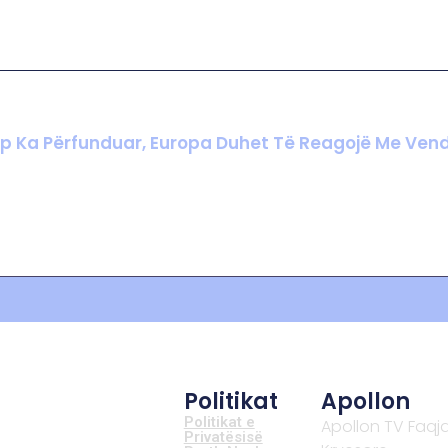
mp Ka Përfunduar, Europa Duhet Të Reagojë Me Ven
Politikat
Apollon
Politikat e
Apollon TV Faqj
Privatësisë