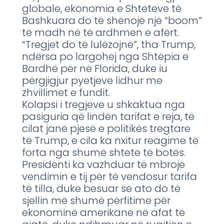
globale, ekonomia e Shteteve të
Bashkuara do të shënojë një “boom”
të madh në të ardhmen e afërt.
“Tregjet do të lulëzojnë”, tha Trump,
ndërsa po largohej nga Shtëpia e
Bardhë për në Florida, duke iu
përgjigjur pyetjeve lidhur me
zhvillimet e fundit.
Kolapsi i tregjeve u shkaktua nga
pasiguria që lindën tarifat e reja, të
cilat janë pjesë e politikës tregtare
të Trump, e cila ka nxitur reagime të
forta nga shumë shtete të botës.
Presidenti ka vazhduar të mbrojë
vendimin e tij për të vendosur tarifa
të tilla, duke besuar se ato do të
sjellin më shumë përfitime për
ekonominë amerikane në afat të