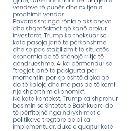
gjatë, duke ndihmuar në ruajtjen e
vendeve të punës dhe nxitjen e
prodhimit vendas.
Pavarësisht nga rënia e aksioneve
dhe shqetësimet që kanë prekur
investorët, Trump ka theksuar se
këto pasoja janë të përkohshme
dhe se pas stabilizimit të situatës,
ekonomia do të shënojë rritje të
qëndrueshme. Ai ka përmendur se
“tregjet janë të pasigurta për
momentin, por kjo është diçka që
do të kalojë dhe më pas do të kemi
një shpërthim ekonomik”.
Në këtë kontekst, Trump ka shprehur
besimin se Shtetet e Bashkuara do
të përfitojnë nga ndryshimet e
politikave tregtare që ai ka
implementuar, duke e quajtur këtë