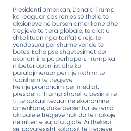
Presidenti amerikan, Donald Trump,
ka reaguar pas rënies së thellë të
aksioneve në bursën amerikane dhe
tregjeve të tjera globale, të cilat u
shkaktuan nga tarifat e reja të
vendosura për shumë vende të
botës. Edhe pse shqetësimet për
ekonominë po përhapen, Trump ka
mbetur optimist dhe ka
paralajmëruar për një rikthim të
fuqishëm të tregjeve.
Në një prononcim për mediat,
presidenti Trump shprehu besimin e
tij të pakushtëzuar në ekonominë
amerikane, duke përsëritur se rënia
aktuale e tregjeve nuk do të ndikojë
në rritjen e saj afatgjatë. Ai theksoi
se, pavarësisht kolapsit të tregjeve