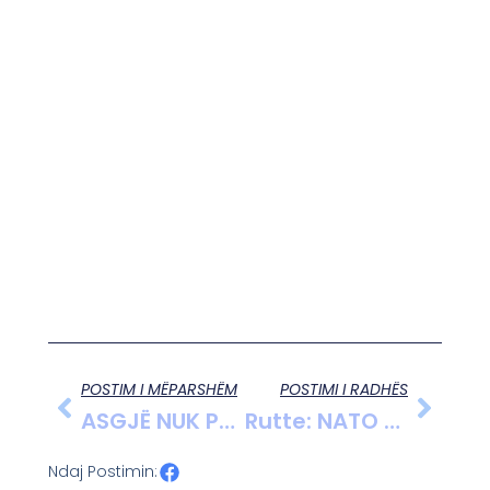
POSTIM I MËPARSHËM
POSTIMI I RADHËS
ASGJË NUK PO FUNKSIONON! Nga Dr. Adil MUSTAFA, Tiranë, 03-04-2025
Rutte: NATO E Fokusuar Në Sigurinë Dhe Qëndrueshmërinë E Ballkanit Perëndimor
Ndaj Postimin: