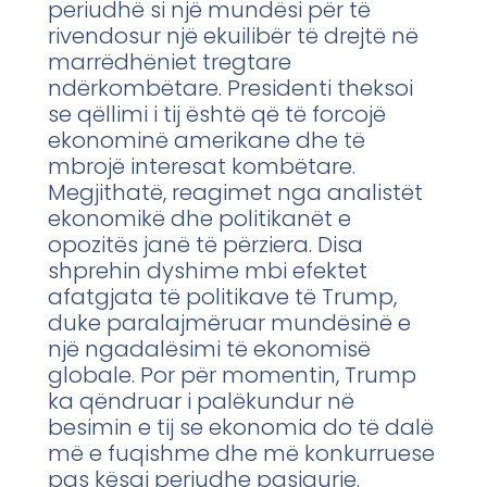
periudhë si një mundësi për të
rivendosur një ekuilibër të drejtë në
marrëdhëniet tregtare
ndërkombëtare. Presidenti theksoi
se qëllimi i tij është që të forcojë
ekonominë amerikane dhe të
mbrojë interesat kombëtare.
Megjithatë, reagimet nga analistët
ekonomikë dhe politikanët e
opozitës janë të përziera. Disa
shprehin dyshime mbi efektet
afatgjata të politikave të Trump,
duke paralajmëruar mundësinë e
një ngadalësimi të ekonomisë
globale. Por për momentin, Trump
ka qëndruar i palëkundur në
besimin e tij se ekonomia do të dalë
më e fuqishme dhe më konkurruese
pas kësaj periudhe pasigurie.