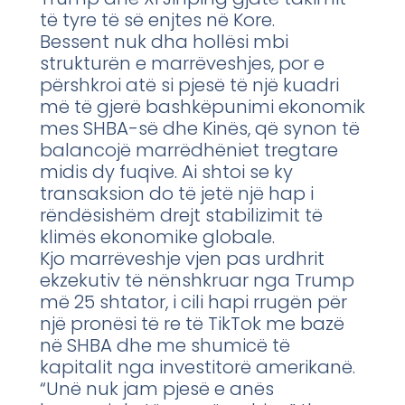
të tyre të së enjtes në Kore.
Bessent nuk dha hollësi mbi
strukturën e marrëveshjes, por e
përshkroi atë si pjesë të një kuadri
më të gjerë bashkëpunimi ekonomik
mes SHBA-së dhe Kinës, që synon të
balancojë marrëdhëniet tregtare
midis dy fuqive. Ai shtoi se ky
transaksion do të jetë një hap i
rëndësishëm drejt stabilizimit të
klimës ekonomike globale.
Kjo marrëveshje vjen pas urdhrit
ekzekutiv të nënshkruar nga Trump
më 25 shtator, i cili hapi rrugën për
një pronësi të re të TikTok me bazë
në SHBA dhe me shumicë të
kapitalit nga investitorë amerikanë.
“Unë nuk jam pjesë e anës