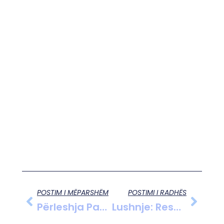
POSTIM I MËPARSHËM
POSTIMI I RADHËS
Përleshja Pas Ndeshjes Mes Real Madrid Dhe Barcelona, Cilët Lojtarë U Ndëshkuan
Lushnje: Reshje Të Vazhdueshme, Pa Probleme Serioze Deri Më Tani