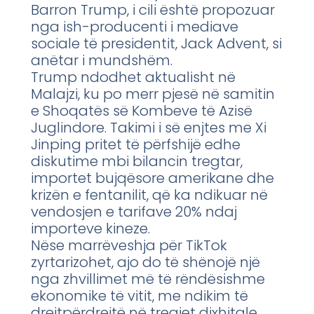
Barron Trump, i cili është propozuar
nga ish-producenti i mediave
sociale të presidentit, Jack Advent, si
anëtar i mundshëm.
Trump ndodhet aktualisht në
Malajzi, ku po merr pjesë në samitin
e Shoqatës së Kombeve të Azisë
Juglindore. Takimi i së enjtes me Xi
Jinping pritet të përfshijë edhe
diskutime mbi bilancin tregtar,
importet bujqësore amerikane dhe
krizën e fentanilit, që ka ndikuar në
vendosjen e tarifave 20% ndaj
importeve kineze.
Nëse marrëveshja për TikTok
zyrtarizohet, ajo do të shënojë një
nga zhvillimet më të rëndësishme
ekonomike të vitit, me ndikim të
drejtpërdrejtë në tregjet dixhitale