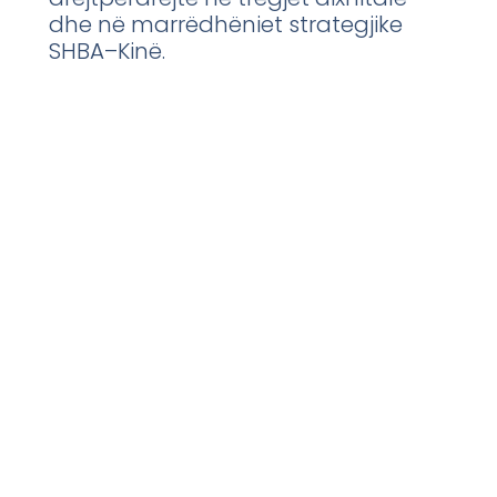
dhe në marrëdhëniet strategjike
SHBA–Kinë.