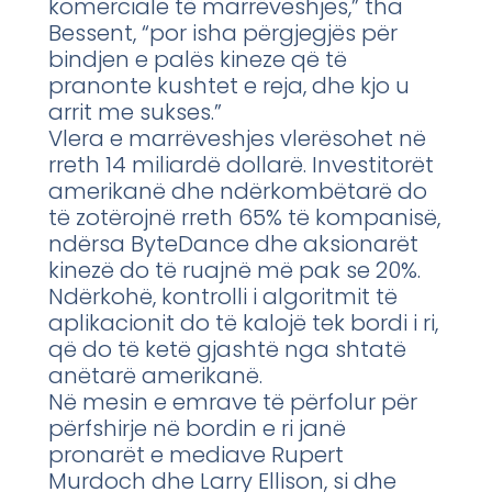
komerciale të marrëveshjes,” tha
Bessent, “por isha përgjegjës për
bindjen e palës kineze që të
pranonte kushtet e reja, dhe kjo u
arrit me sukses.”
Vlera e marrëveshjes vlerësohet në
rreth 14 miliardë dollarë. Investitorët
amerikanë dhe ndërkombëtarë do
të zotërojnë rreth 65% të kompanisë,
ndërsa ByteDance dhe aksionarët
kinezë do të ruajnë më pak se 20%.
Ndërkohë, kontrolli i algoritmit të
aplikacionit do të kalojë tek bordi i ri,
që do të ketë gjashtë nga shtatë
anëtarë amerikanë.
Në mesin e emrave të përfolur për
përfshirje në bordin e ri janë
pronarët e mediave Rupert
Murdoch dhe Larry Ellison, si dhe