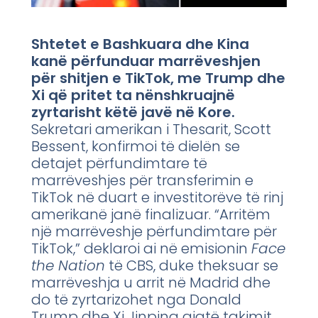
Shtetet e Bashkuara dhe Kina
kanë përfunduar marrëveshjen
për shitjen e TikTok, me Trump dhe
Xi që pritet ta nënshkruajnë
zyrtarisht këtë javë në Kore.
Sekretari amerikan i Thesarit, Scott
Bessent, konfirmoi të dielën se
detajet përfundimtare të
marrëveshjes për transferimin e
TikTok në duart e investitorëve të rinj
amerikanë janë finalizuar. “Arritëm
një marrëveshje përfundimtare për
TikTok,” deklaroi ai në emisionin
Face
the Nation
të CBS, duke theksuar se
marrëveshja u arrit në Madrid dhe
do të zyrtarizohet nga Donald
Trump dhe Xi Jinping gjatë takimit