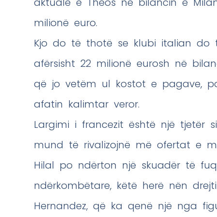
aktuale e Theos në bilancin e Mil
milionë euro.
Kjo do të thotë se klubi italian do të
afërsisht 22 milionë eurosh në bilanci
që jo vetëm ul kostot e pagave, p
afatin kalimtar veror.
Largimi i francezit është një tjetër 
mund të rivalizojnë më ofertat e 
Hilal po ndërton një skuadër të 
ndërkombëtare, këtë herë nën drejtim
Hernandez, që ka qenë një nga figur