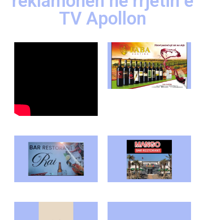
reklamohen në rrjetin e
TV Apollon