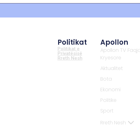
Politikat
Apollon
Politikat e
Apollon TV Faqj
Privatësisë
Kryesore
Rreth Nesh
Aktualitet
Bota
Ekonomi
Politike
Sport
Rreth Nesh