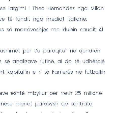
 se largimi i Theo Hernandez nga Milan
ve të fundit nga mediat italiane,
jes së marrëveshjes me klubin saudit Al
ushimet për t’u paraqitur në qendrën
es së analizave rutinë, ai do të udhëtojë
sht kapitullin e ri të karrierës në futbollin
eve është mbyllur për rreth 25 milionë
 nëse merret parasysh që kontrata