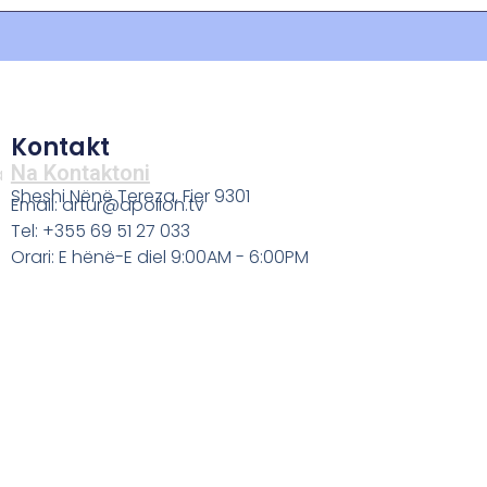
Kontakt
Na Kontaktoni
a
Sheshi Nënë Tereza, Fier 9301
Email: artur@apollon.tv
Tel: +355 69 51 27 033
Orari: E hënë-E diel 9:00AM - 6:00PM