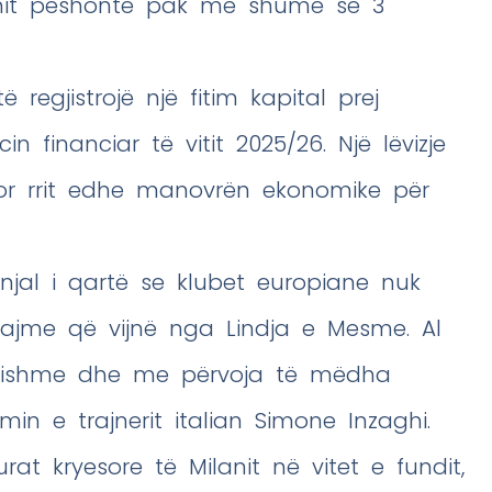
anit peshonte pak më shumë se 3
 regjistrojë një fitim kapital prej
n financiar të vitit 2025/26. Një lëvizje
or rrit edhe manovrën ekonomike për
sinjal i qartë se klubet europiane nuk
majme që vijnë nga Lindja e Mesme. Al
fuqishme dhe me përvoja të mëdha
in e trajnerit italian Simone Inzaghi.
at kryesore të Milanit në vitet e fundit,