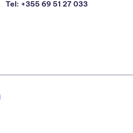
Tel: +355 69 51 27 033
j