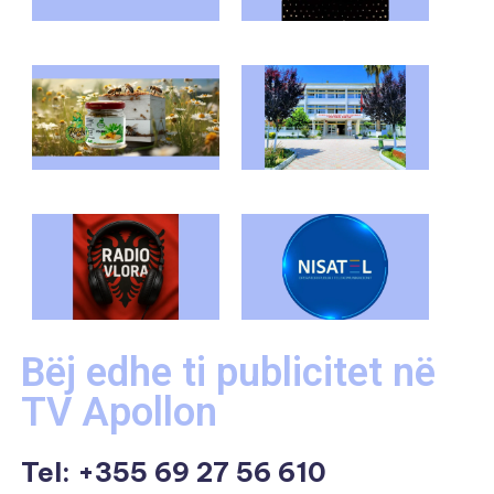
Bëj edhe ti publicitet në
TV Apollon
Tel:
+355 69 27 56 610