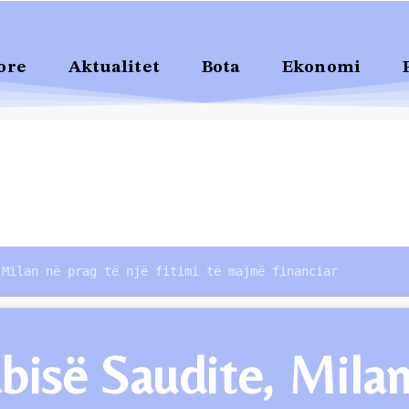
ore
Aktualitet
Bota
Ekonomi
 Milan në prag të një fitimi të majmë financiar
bisë Saudite, Milan 