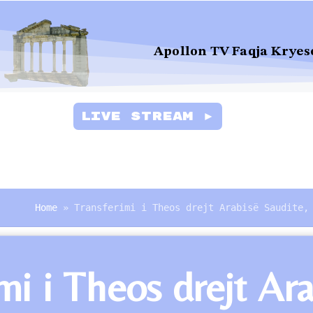
Apollon TV Faqja Kryes
Live Stream ►
Home
»
Transferimi i Theos drejt Arabisë Saudite,
mi i Theos drejt Ara