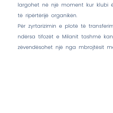
largohet në një moment kur klubi ë
të ripërtërijë organikën.
Për zyrtarizimin e plotë të transferi
ndërsa tifozët e Milanit tashmë kanë 
zëvendësohet një nga mbrojtësit më