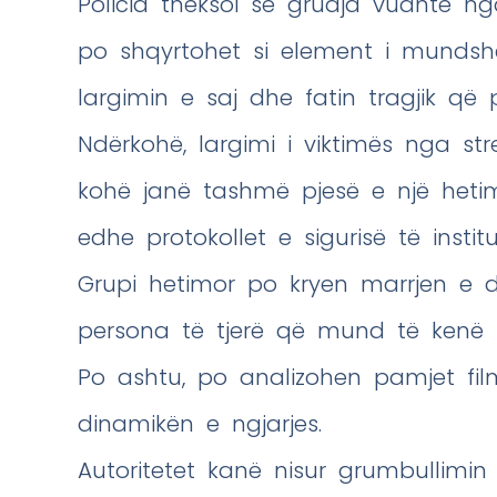
Policia theksoi se gruaja vuante n
po shqyrtohet si element i munds
largimin e saj dhe fatin tragjik që p
Ndërkohë, largimi i viktimës nga s
kohë janë tashmë pjesë e një hetimi 
edhe protokollet e sigurisë të instit
Grupi hetimor po kryen marrjen e 
persona të tjerë që mund të kenë in
Po ashtu, po analizohen pamjet film
dinamikën e ngjarjes.
Autoritetet kanë nisur grumbullimi