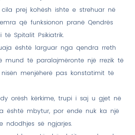
 e cila prej kohësh ishte e strehuar në
femra që funksionon pranë Qendrës
ë Spitalit Psikiatrik.
uaja është larguar nga qendra rreth
ë mund të paralajmëronte një rrezik të
 nisën menjëherë pas konstatimit të
y orësh kërkime, trupi i saj u gjet në
ma është mbytur, por ende nuk ka një
 ndodhjes së ngjarjes.