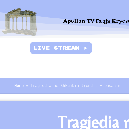
Apollon TV Faqja Kryes
Live Stream ►
Home
»
Tragjedia në Shkumbin trondit Elbasanin
Tragjedia 