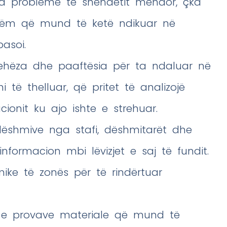
ga probleme të shëndetit mendor, çka
hëm që mund të ketë ndikuar në
asoi.
trehëza dhe paaftësia për ta ndaluar në
të thelluar, që pritet të analizojë
ucionit ku ajo ishte e strehuar.
dëshmive nga stafi, dëshmitarët dhe
formacion mbi lëvizjet e saj të fundit.
ike të zonës për të rindërtuar
n e provave materiale që mund të