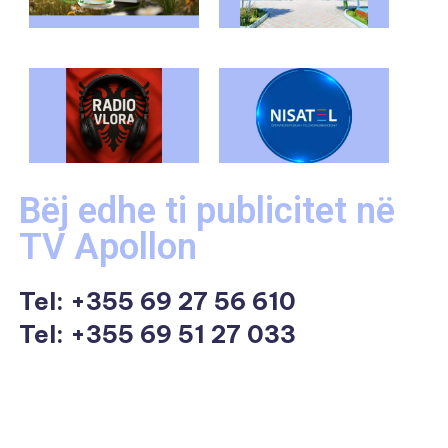
Bëj edhe ti publicitet në
TV Apollon
Tel:
+355 69 27 56 610
Tel: +355 69 51 27 033