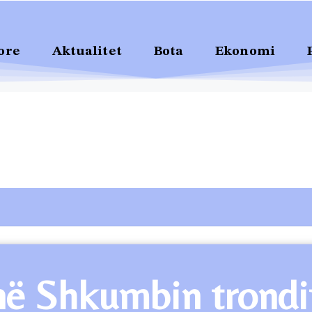
ore
Aktualitet
Bota
Ekonomi
në Shkumbin trondi