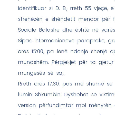
identifikuar si D. B., rreth 55 vjeçe,
strehëzën e shëndetit mendor për 
Sociale Balashe dhe është në varësi t
Sipas informacioneve paraprake, gr
orës 15:00, pa lënë ndonjë shenjë q
mundshëm. Përpjekjet për ta gjetur
mungesës së saj.
Rreth orës 17:30, pas më shumë se d
lumin Shkumbin. Dyshohet se vikti
version përfundimtar mbi mënyrën e