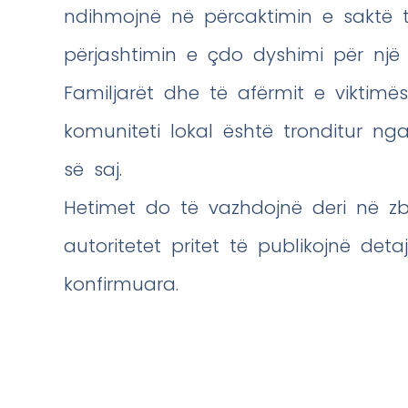
ndihmojnë në përcaktimin e saktë 
përjashtimin e çdo dyshimi për një 
Familjarët dhe të afërmit e viktimës
komuniteti lokal është tronditur n
së saj.
Hetimet do të vazhdojnë deri në zb
autoritetet pritet të publikojnë det
konfirmuara.