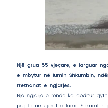
Një grua 55-vjeçare, e larguar ng
e mbytur në lumin Shkumbin, ndër
rrethanat e ngjarjes.
Një ngjarje e rëndë ka goditur qyte
pajetë në ujërat e lumit Shkumbin 