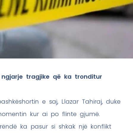
gjarje tragjike që ka tronditur
bashkëshortin e saj, Llazar Tahiraj, duke
omentin kur ai po flinte gjumë.
rëndë ka pasur si shkak një konflikt