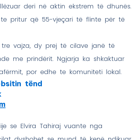
kallëzuar deri në aktin ekstrem të dhunës.
hte pritur që 55-vjeçari të flinte për të
tre vajza, dy prej të cilave janë të
de me prindërit. Ngjarja ka shkaktuar
fërmit, por edhe te komuniteti lokal.
bsitin tënd
k
am
e se Elvira Tahiraj vuante nga
cilat dyshohet se mund të kenë ndikuar