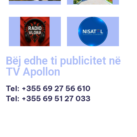
Bëj edhe ti publicitet në
TV Apollon
Tel:
+355 69 27 56 610
Tel: +355 69 51 27 033