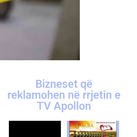
Bizneset që
reklamohen në rrjetin e
TV Apollon