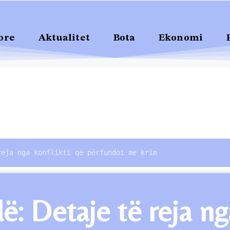
ore
Aktualitet
Bota
Ekonomi
reja nga konflikti që përfundoi me krim
ë: Detaje të reja n