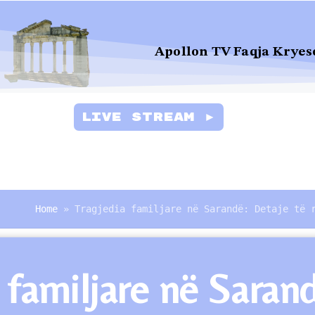
Apollon TV Faqja Kryes
Live Stream ►
Home
»
Tragjedia familjare në Sarandë: Detaje të 
 familjare në Sarand