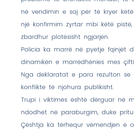
në vendimin e saj për të kryer këtë
një konfirmim zyrtar mbi këtë pist
zbardhur plotësisht ngjarjen.
Policia ka marrë në pyetje fqinjët
dinamikën e marrëdhënies mes çifti
Nga deklaratat e para rezulton se 
konflikte të njohura publikisht.
Trupi i viktimës është dërguar në 
ndodhet në paraburgim, duke pritur
Çështja ka tërhequr vëmendjen e op