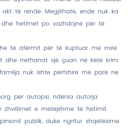
 akt të rëndë. Megjithatë, ende nuk ka
ë, dhe hetimet po vazhdojnë për të
 dhe të afërmit për të kuptuar më mirë
t dhe rrethanat që çuan në këtë krim.
familja nuk ishte përfshirë më parë në
morg për autopsi, ndërsa autorja
 zhvillimet e mëtejshme të hetimit.
inionit publik, duke ngritur shqetësime