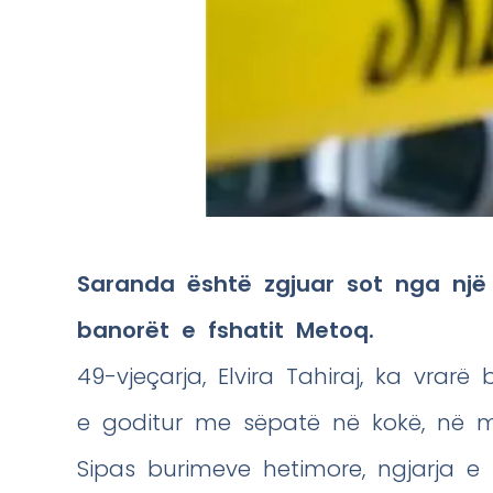
Saranda është zgjuar sot nga një n
banorët e fshatit Metoq.
49-vjeçarja, Elvira Tahiraj, ka vrarë 
e goditur me sëpatë në kokë, në m
Sipas burimeve hetimore, ngjarja e 