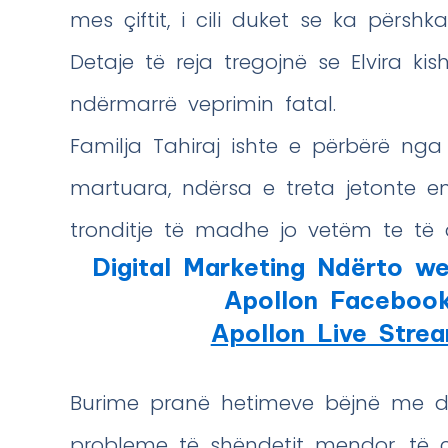
mes çiftit, i cili duket se ka përsh
Detaje të reja tregojnë se Elvira kis
ndërmarrë veprimin fatal.
Familja Tahiraj ishte e përbërë nga 
martuara, ndërsa e treta jetonte en
tronditje të madhe jo vetëm te të a
Digital Marketing Ndërto we
Apollon Faceboo
Apollon Live Stre
Burime pranë hetimeve bëjnë me dij
probleme të shëndetit mendor, të 