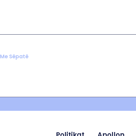
n Me Sëpatë
Politikat
Apollon