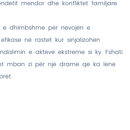
detit mendor dhe konfliktet familjare
esë e dhimbshme për nevojën e
ikase në rastet kur sinjalizohen
ndalimin e akteve ekstreme si ky. Fshati
 sot mban zi për një dramë që ka lënë
orët.