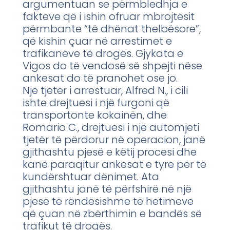
argumentuan se përmbledhja e
fakteve që i ishin ofruar mbrojtësit
përmbante “të dhënat thelbësore”,
që kishin çuar në arrestimet e
trafikanëve të drogës. Gjykata e
Vigos do të vendosë së shpejti nëse
ankesat do të pranohet ose jo.
Një tjetër i arrestuar, Alfred N., i cili
ishte drejtuesi i një furgoni që
transportonte kokainën, dhe
Romario C., drejtuesi i një automjeti
tjetër të përdorur në operacion, janë
gjithashtu pjesë e këtij procesi dhe
kanë paraqitur ankesat e tyre për të
kundërshtuar dënimet. Ata
gjithashtu janë të përfshirë në një
pjesë të rëndësishme të hetimeve
që çuan në zbërthimin e bandës së
trafikut të drogës.