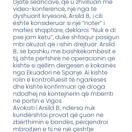
Gjatë seancave, që u zhvilluan me
video-konferencë, një nga të
dyshuarit kryesorë, Arsild B., i cili
është konsideruar si një “noter” i
mafies shqiptare, deklaroi: “Nuk e di
pse jam këtu”, duke shfaqur pasiguri
mbi akuzat që i ishin drejtuar. Arsild
B., së bashku me bashkëkombësit e
tij, ishte përfshirë në operacionin që
kishte si qëllim dërgesën e kokainës
nga Ekuadori në Spanjë. Ai kishte
rolin e kontrolluesit të ngarkesës
dhe kishte konfirmuar që droga
ndodhej në kontejnerin që mbërriti
në portin e Vigos.
Avokati i Arsild B., ndërsa nuk
kundërshtoi provat që çuan në
zbërthimin e bandës, përqendroi
mbrojtjen e tij në një çështje