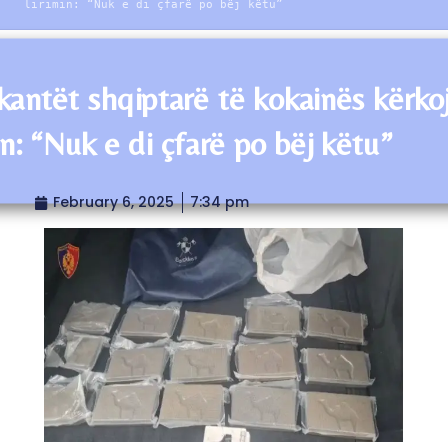
lirimin: “Nuk e di çfarë po bëj këtu”
ikantët shqiptarë të kokainës kërko
in: “Nuk e di çfarë po bëj këtu”
February 6, 2025
7:34 pm