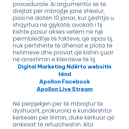
procedurale. Ai argumentoi se të
drejtat për mbrojtje janë shkelur,
pasi në datën 10 janar, kur çështja u
shqyrtua në gjykatë, avokati i tij
kishte pasur akses vetëm në një
përmbledhje të fakteve, që sipas tij,
nuk përfshinte të dhënat e plota të
hetimeve dhe provat që kishin çuar
në arrestimin e klientëve të tij.
Digital Marketing Ndërto websitin
tënd
Apollon Facebook
Apollon Live Stream
Në përpjekjen për të mbrojtur të
dyshuarit, prokuroria e kundërshtoi
kërkesën për lirimin, duke kërkuar që
ankesat të refuzoheshin. Ata