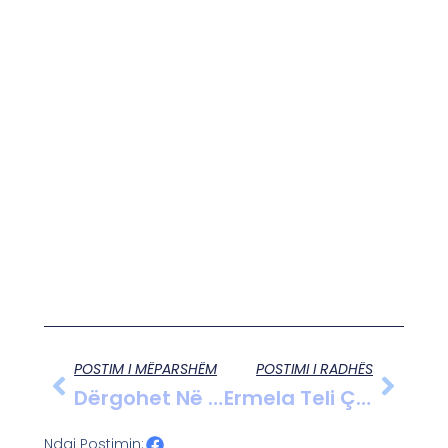
POSTIM I MËPARSHËM
POSTIMI I RADHËS
Dërgohet Në Gjyq Autori I Dyshuar Për Vrasjen E Ish-Efektivit Roland Rexhepi
Ermela Teli Çmonton Propagandën Komuniste Në Filmin “Në Parajsën Socialiste”
Ndaj Postimin: