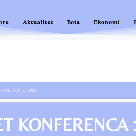
ore
Aktualitet
Bota
Ekonomi
ËTARE OVP E LANC
MET KONFERENCA 