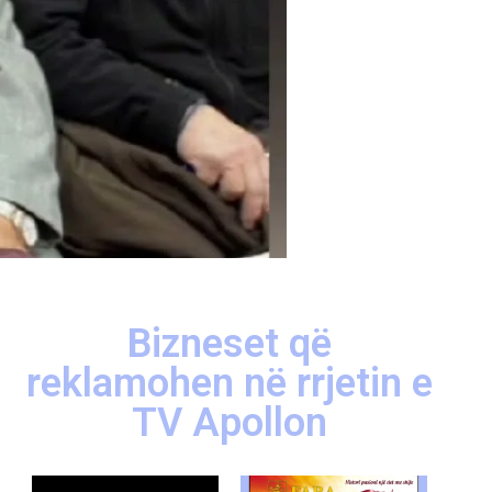
Bizneset që
reklamohen në rrjetin e
TV Apollon