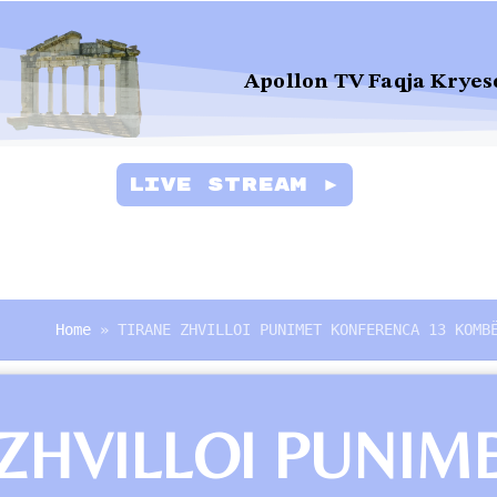
Apollon TV Faqja Kryes
Live Stream ►
Home
»
TIRANE ZHVILLOI PUNIMET KONFERENCA 13 KOMB
 ZHVILLOI PUNI