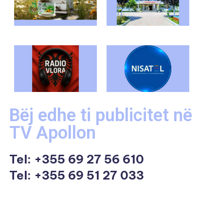
Bëj edhe ti publicitet në
TV Apollon
Tel:
+355 69 27 56 610
Tel: +355 69 51 27 033