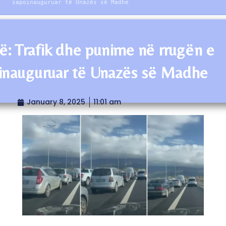
sapoinauguruar të Unazës së Madhe
në: Trafik dhe punime në rrugën e
inauguruar të Unazës së Madhe
January 8, 2025
11:01 am