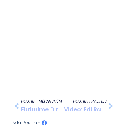
POSTIM I MËPARSHËM
POSTIMI I RADHËS
Fluturime Direkte Shqipëri-Izrael – Një Hap I Ri Për Bashkëpunim Dhe Turizëm
Video: Edi Rama Për Uljen E Çmimit Të Energjisë Elektrike
Ndaj Postimin: