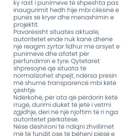
ky rast i punimeve të shpeshta pas
inaugurimit hedh hije mbi cilësinë e
punës së kryer dhe menaxhimin e
projektit.
Pavarësisht situatës aktuale,
autoritetet ende nuk kanë dhënë
një reagim zyrtar lidhur me arsyet e
punimeve dhe afatet për
përfundimin e tyre. Qytetarët
shpresojnë që situata të
normalizohet shpejt, ndërsa presin
më shumë transparencë mbi këtë
çështje.
Ndërkohë, për ata që përdorin këtë
rrugë, durimi duket të jetë i vetmi
zgjidhje, deri në një njoftim të ri nga
autoritetet përkatëse.
Nëse dëshironi të ndiqni zhvillimet
më të fundit ose të bëheni pjesë e