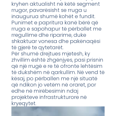
kryhen aktualisht në këtë segment
rrugor, pavarësisht se rruga u
inaugurua shumë kohët e fundit.
Punimet e papritura kanë bërë që
rruga e sapohapur të përballet me
rregullime dhe riparime, duke
shkaktuar vonesa dhe pakënaqësi
të gjerë te qytetarët.
Për shumë drejtues mjetesh, ky
zhvillim është zhgënjyes, pasi prisnin
që një rrugë e re të ofronte lehtësim
të dukshëm në qarkullim. Në vend të
kësaj, po përballen me një situatë
që ndikon jo vetëm në oraret, por
edhe në mirëbesimin ndaj
projekteve infrastrukturore në
kryeqytet.