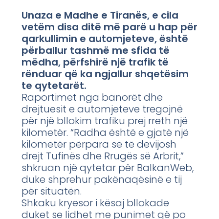
Unaza e Madhe e Tiranës, e cila
vetëm disa ditë më parë u hap për
qarkullimin e automjeteve, është
përballur tashmë me sfida të
mëdha, përfshirë një trafik të
rënduar që ka ngjallur shqetësim
te qytetarët.
Raportimet nga banorët dhe
drejtuesit e automjeteve tregojnë
për një bllokim trafiku prej rreth një
kilometër. “Radha është e gjatë një
kilometër përpara se të devijosh
drejt Tufinës dhe Rrugës së Arbrit,”
shkruan një qytetar për BalkanWeb,
duke shprehur pakënaqësinë e tij
për situatën.
Shkaku kryesor i kësaj bllokade
duket se lidhet me punimet që po