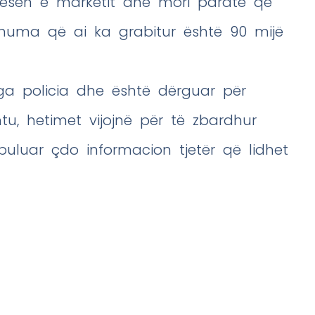
jësen e marketit dhe mori paratë që
huma që ai ka grabitur është 90 mijë
ga policia dhe është dërguar për
tu, hetimet vijojnë për të zbardhur
zbuluar çdo informacion tjetër që lidhet