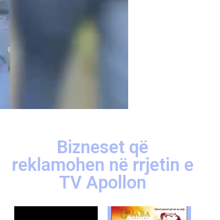
Bizneset që
reklamohen në rrjetin e
TV Apollon