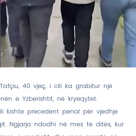
Tafçiu, 40 vjeç, i cili ka grabitur një
n e Yzberishtit, në kryeqytet.
 cili kishte precedent penal për vjedhje
. Ngjarja ndodhi në mes të ditës, kur