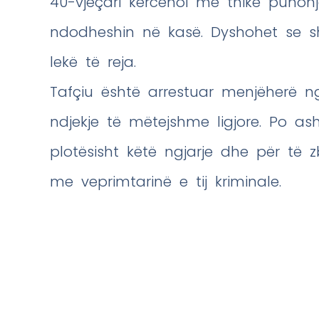
40-vjeçari kërcënoi me thikë punon
ndodheshin në kasë. Dyshohet se s
lekë të reja.
Tafçiu është arrestuar menjëherë n
ndjekje të mëtejshme ligjore. Po ash
plotësisht këtë ngjarje dhe për të 
me veprimtarinë e tij kriminale.