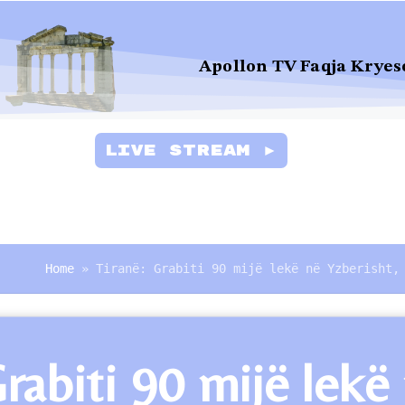
Apollon TV Faqja Kryes
Live Stream ►
Home
»
Tiranë: Grabiti 90 mijë lekë në Yzberisht,
rabiti 90 mijë lekë 