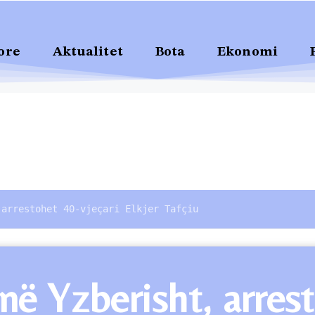
ore
Aktualitet
Bota
Ekonomi
 arrestohet 40-vjeçari Elkjer Tafçiu
në Yzberisht, arres