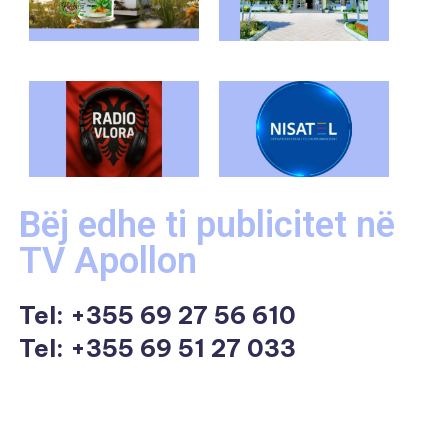
Bëj edhe ti publicitet në
TV Apollon
Tel:
+355 69 27 56 610
Tel: +355 69 51 27 033