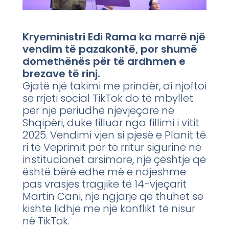
Kryeministri Edi Rama ka marrë një
vendim të pazakontë, por shumë
domethënës për të ardhmen e
brezave të rinj.
Gjatë një takimi me prindër, ai njoftoi
se rrjeti social TikTok do të mbyllet
për një periudhë njëvjeçare në
Shqipëri, duke filluar nga fillimi i vitit
2025. Vendimi vjen si pjesë e Planit të
ri të Veprimit për të rritur sigurinë në
institucionet arsimore, një çështje që
është bërë edhe më e ndjeshme
pas vrasjes tragjike të 14-vjeçarit
Martin Cani, një ngjarje që thuhet se
kishte lidhje me një konflikt të nisur
në TikTok.