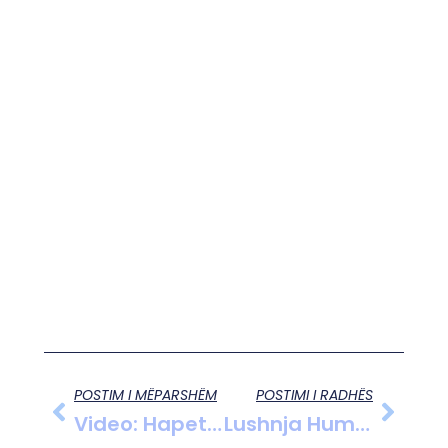
POSTIM I MËPARSHËM
POSTIMI I RADHËS
Video: Hapet Bar Boyka, Një Mundësi E Re Pushimi Dhe Argëtimi Për Qytetin E Fierit
Lushnja Humbet Përballë Burrelit, Humbja E Dytë Rradhazi