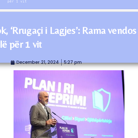
për 1 vit
ok, ‘Rrugaçi i Lagjes’: Rama vendos
ë për 1 vit
December 21, 2024
5:27 pm