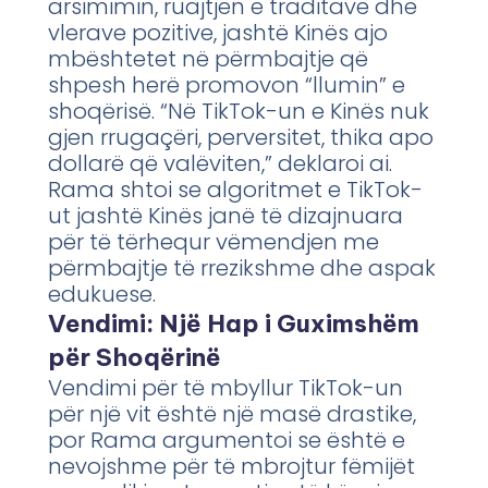
arsimimin, ruajtjen e traditave dhe
vlerave pozitive, jashtë Kinës ajo
mbështetet në përmbajtje që
shpesh herë promovon “llumin” e
shoqërisë. “Në TikTok-un e Kinës nuk
gjen rrugaçëri, perversitet, thika apo
dollarë që valëviten,” deklaroi ai.
Rama shtoi se algoritmet e TikTok-
ut jashtë Kinës janë të dizajnuara
për të tërhequr vëmendjen me
përmbajtje të rrezikshme dhe aspak
edukuese.
Vendimi: Një Hap i Guximshëm
për Shoqërinë
Vendimi për të mbyllur TikTok-un
për një vit është një masë drastike,
por Rama argumentoi se është e
nevojshme për të mbrojtur fëmijët