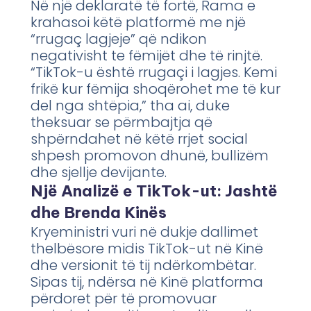
Në një deklaratë të fortë, Rama e
krahasoi këtë platformë me një
“rrugaç lagjeje” që ndikon
negativisht te fëmijët dhe të rinjtë.
“TikTok-u është rrugaçi i lagjes. Kemi
frikë kur fëmija shoqërohet me të kur
del nga shtëpia,” tha ai, duke
theksuar se përmbajtja që
shpërndahet në këtë rrjet social
shpesh promovon dhunë, bullizëm
dhe sjellje devijante.
Një Analizë e TikTok-ut: Jashtë
dhe Brenda Kinës
Kryeministri vuri në dukje dallimet
thelbësore midis TikTok-ut në Kinë
dhe versionit të tij ndërkombëtar.
Sipas tij, ndërsa në Kinë platforma
përdoret për të promovuar