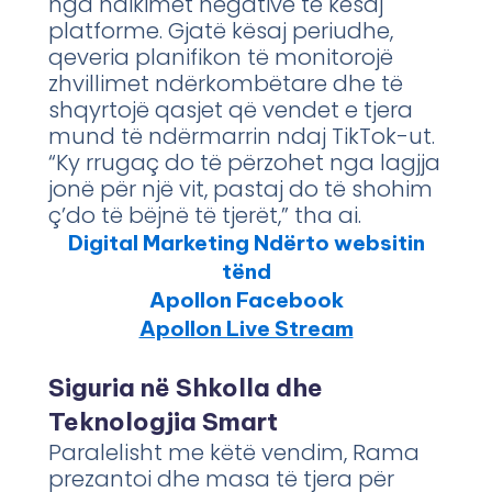
nga ndikimet negative të kësaj
platforme. Gjatë kësaj periudhe,
qeveria planifikon të monitorojë
zhvillimet ndërkombëtare dhe të
shqyrtojë qasjet që vendet e tjera
mund të ndërmarrin ndaj TikTok-ut.
“Ky rrugaç do të përzohet nga lagjja
jonë për një vit, pastaj do të shohim
ç’do të bëjnë të tjerët,” tha ai.
Digital Marketing Ndërto websitin
tënd
Apollon Facebook
Apollon Live Stream
Siguria në Shkolla dhe
Teknologjia Smart
Paralelisht me këtë vendim, Rama
prezantoi dhe masa të tjera për