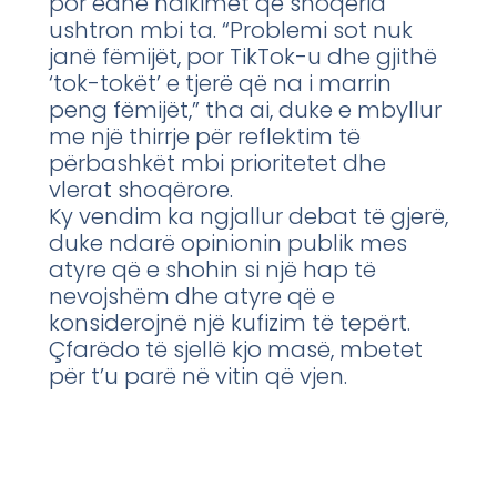
por edhe ndikimet që shoqëria
ushtron mbi ta. “Problemi sot nuk
janë fëmijët, por TikTok-u dhe gjithë
‘tok-tokët’ e tjerë që na i marrin
peng fëmijët,” tha ai, duke e mbyllur
me një thirrje për reflektim të
përbashkët mbi prioritetet dhe
vlerat shoqërore.
Ky vendim ka ngjallur debat të gjerë,
duke ndarë opinionin publik mes
atyre që e shohin si një hap të
nevojshëm dhe atyre që e
konsiderojnë një kufizim të tepërt.
Çfarëdo të sjellë kjo masë, mbetet
për t’u parë në vitin që vjen.