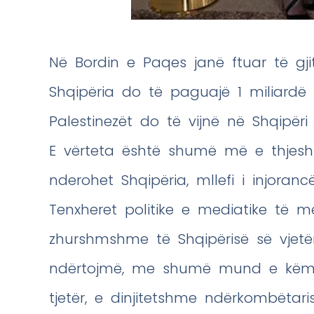
Në Bordin e Paqes janë ftuar të gj
Shqipëria do të paguajë 1 miliard
Palestinezët do të vijnë në Shqipër
E vërteta është shumë më e thjesht
nderohet Shqipëria, mllefi i injorancë
Tenxheret politike e mediatike të m
zhurshmshme të Shqipërisë së vjetë
ndërtojmë, me shumë mund e këmbë
tjetër, e dinjitetshme ndërkombëtari