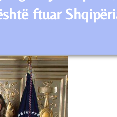
shtë ftuar Shqipëria