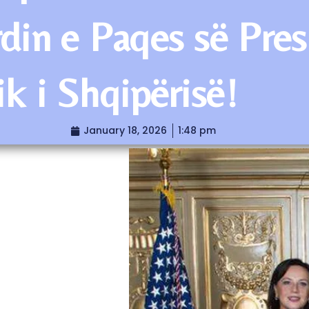
din e Paqes së Pres
k i Shqipërisë!
January 18, 2026
1:48 pm