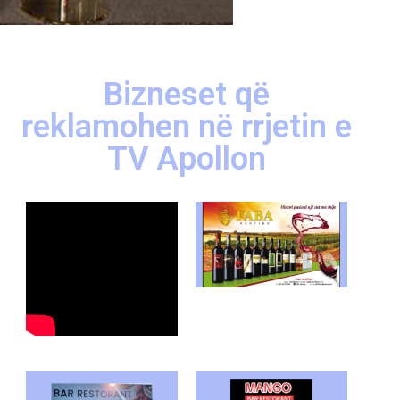
Bizneset që
reklamohen në rrjetin e
TV Apollon