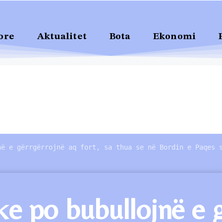
ore
Aktualitet
Bota
Ekonomi
në e gërrgërrojnë aq fort, sa thua se në Bordin e Paqes 
e po bubullojnë e g