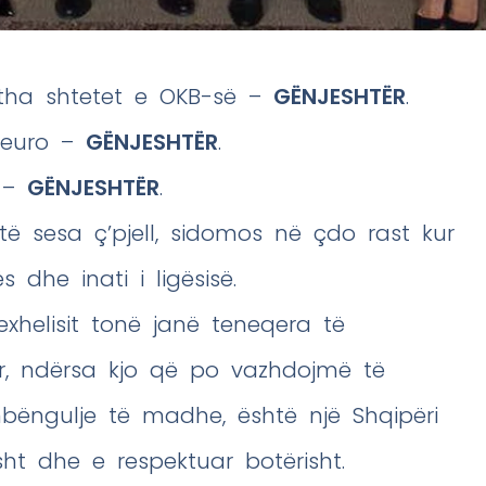
itha shtetet e OKB-së –
GËNJESHTËR
.
ë euro –
GËNJESHTËR
.
i –
GËNJESHTËR
.
ë sesa ç’pjell, sidomos në çdo rast kur
s dhe inati i ligësisë.
exhelisit tonë janë teneqera të
r, ndërsa kjo që po vazhdojmë të
ngulje të madhe, është një Shqipëri
sht dhe e respektuar botërisht.