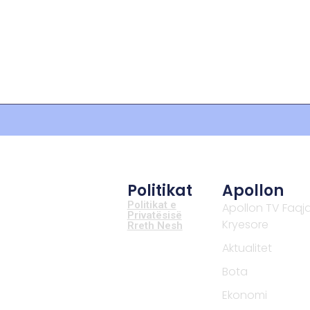
Politikat
Apollon
Politikat e
Apollon TV Faqj
Privatësisë
Kryesore
Rreth Nesh
Aktualitet
Bota
Ekonomi