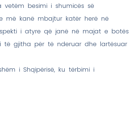
a vetëm besimi i shumicës së
he më kanë mbajtur katër herë në
espekti i atyre që janë në majat e botës
 të gjitha për të nderuar dhe lartësuar
ëm i Shqipërisë, ku tërbimi i