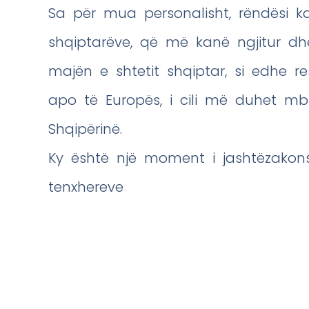
Sa për mua personalisht, rëndësi k
shqiptarëve, që më kanë ngjitur d
majën e shtetit shqiptar, si edhe r
apo të Europës, i cili më duhet mbi
Shqipërinë.
Ky është një moment i jashtëzakonsh
tenxhereve