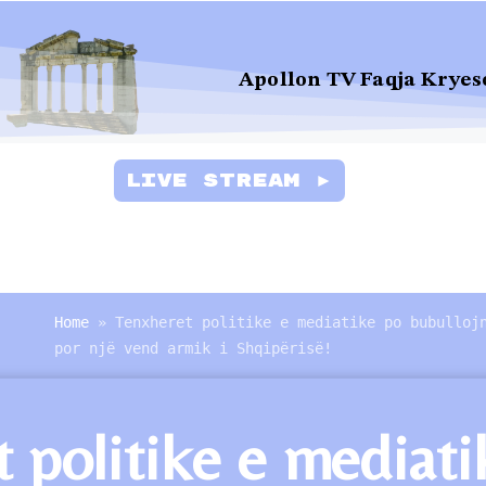
Apollon TV Faqja Kryes
Live Stream ►
Home
»
Tenxheret politike e mediatike po bubulloj
por një vend armik i Shqipërisë!
 politike e mediatik