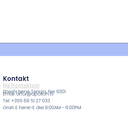
Kontakt
Na Kontaktoni
a
Sheshi Nënë Tereza, Fier 9301
Email: artur@apollon.tv
Tel: +355 69 51 27 033
Orari: E hënë-E diel 9:00AM - 6:00PM