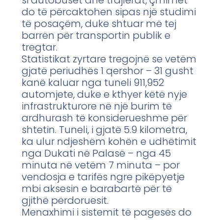
do të përcaktohen sipas një studimi
të posaçëm, duke shtuar më tej
barrën për transportin publik e
tregtar.
Statistikat zyrtare tregojnë se vetëm
gjatë periudhës 1 qershor – 31 gusht
kanë kaluar nga tuneli 911,952
automjete, duke e kthyer këtë nyje
infrastrukturore në një burim të
ardhurash të konsiderueshme për
shtetin. Tuneli, i gjatë 5.9 kilometra,
ka ulur ndjeshëm kohën e udhëtimit
nga Dukati në Palasë – nga 45
minuta në vetëm 7 minuta – por
vendosja e tarifës ngre pikëpyetje
mbi aksesin e barabartë për të
gjithë përdoruesit.
Menaxhimi i sistemit të pagesës do