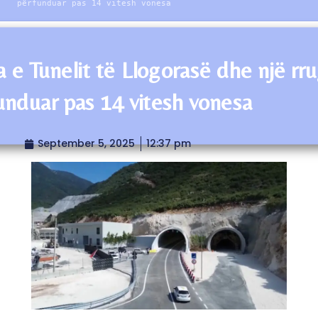
përfunduar pas 14 vitesh vonesa
fa e Tunelit të Llogorasë dhe një rr
unduar pas 14 vitesh vonesa
September 5, 2025
12:37 pm