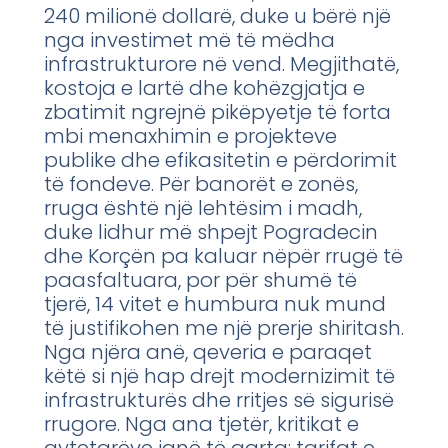
240 milionë dollarë, duke u bërë një
nga investimet më të mëdha
infrastrukturore në vend. Megjithatë,
kostoja e lartë dhe kohëzgjatja e
zbatimit ngrejnë pikëpyetje të forta
mbi menaxhimin e projekteve
publike dhe efikasitetin e përdorimit
të fondeve. Për banorët e zonës,
rruga është një lehtësim i madh,
duke lidhur më shpejt Pogradecin
dhe Korçën pa kaluar nëpër rrugë të
paasfaltuara, por për shumë të
tjerë, 14 vitet e humbura nuk mund
të justifikohen me një prerje shiritash.
Nga njëra anë, qeveria e paraqet
këtë si një hap drejt modernizimit të
infrastrukturës dhe rritjes së sigurisë
rrugore. Nga ana tjetër, kritikat e
qytetarëve janë të qarta: tarifat e