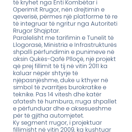
të kryhet nga Enti Kombëtar i
Operimit Rrugor, nën drejtimin e
qeverisë, përmes një platforme të re
të integruar të ngritur nga Autoriteti
Rrugor Shqiptar.
Paralelisht me tarifimin e Tunelit të
Llogorasë, Ministria e Infrastrukturës
shpalli përfundimin e punimeve në
aksin Qukës-Qafë Plloçë, një projekt
që prej fillimit të tij në vitin 2011 ka
kaluar nëpër shtyrje të
njëpasnjëshme, duke u kthyer në
simbol të zvarritjes burokratike e
teknike. Pas 14 vitesh dhe katër
afatesh të humbura, rruga shpallet
e përfunduar dhe e aksesueshme
për të gjitha automjetet.
Ky segment rrugor, i projektuar
fillimisht në vitin 2009, ka kushtuar