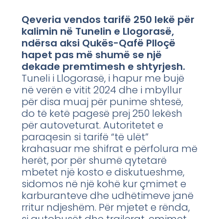
Qeveria vendos tarifë 250 lekë për
kalimin në Tunelin e Llogorasë,
ndërsa aksi Qukës-Qafë Plloçë
hapet pas më shumë se një
dekade premtimesh e shtyrjesh.
Tuneli i Llogorasë, i hapur me bujë
në verën e vitit 2024 dhe i mbyllur
për disa muaj për punime shtesë,
do të ketë pagesë prej 250 lekësh
për autoveturat. Autoritetet e
paraqesin si tarifë “të ulët”
krahasuar me shifrat e përfolura më
herët, por për shumë qytetarë
mbetet një kosto e diskutueshme,
sidomos në një kohë kur çmimet e
karburanteve dhe udhëtimeve janë
rritur ndjeshëm. Për mjetet e rënda,
si autobusët dhe trajlerat, çmimet