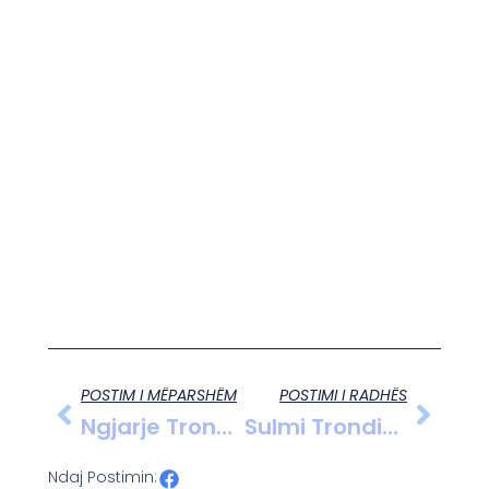
POSTIM I MËPARSHËM
POSTIMI I RADHËS
Ngjarje Tronditëse Në Elbasan, Keqtrajtohet Kali
Sulmi Tronditës Në Essen, 18 Vjeçari Kosovar Ther Me Thikë Mësuesin E Tij
Ndaj Postimin: